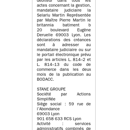
débiteur dans tous les
actes concernant la gestion,
mandataire judiciaire la
Selarlu Martin Représentée
par Maître Pierre Martin le
britannia batiment b
20 boulevard Eugène
Deruelle 69003 Lyon. Les
déclarations des créances
sont à adresser au
mandataire judiciaire ou sur
le portail électronique prévu
par les articles L. 814–2 et
L. 814–13 du code de
commerce dans les deux
mois de la publication au
BODACC.
STANE GROUPE
Société par Actions
Simplifiée
Siège social : 59 rue de
l’Abondance
69003 Lyon
901 658 633 RCS Lyon
Activité : services
administratifs combinés de