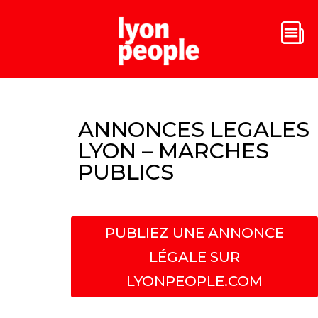
ANNONCES LEGALES
LYON – MARCHES
PUBLICS
PUBLIEZ UNE ANNONCE
LÉGALE SUR
LYONPEOPLE.COM