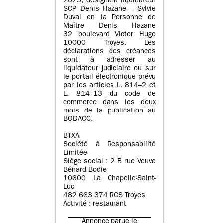
2025, désignant liquidateur
SCP Denis Hazane – Sylvie
Duval en la Personne de
Maître Denis Hazane
32 boulevard Victor Hugo
10000 Troyes. Les
déclarations des créances
sont à adresser au
liquidateur judiciaire ou sur
le portail électronique prévu
par les articles L. 814–2 et
L. 814–13 du code de
commerce dans les deux
mois de la publication au
BODACC.
BTXA
Société à Responsabilité
Limitée
Siège social : 2 B rue Veuve
Bénard Bodie
10600 La Chapelle-Saint-
Luc
482 663 374 RCS Troyes
Activité : restaurant
Annonce parue le