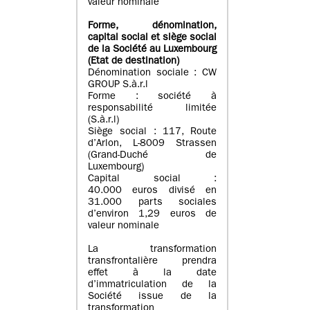
valeur nominale
Forme, dénomination
,
capital social
et siège social
de la Société au Luxembourg
(Etat d
e destination
)
Dénomination sociale : CW
GROUP S.à.r.l
Forme : société à
responsabilité limitée
(S.à.r.l)
Siège social : 117, Route
d’Arlon, L-8009 Strassen
(Grand-Duché de
Luxembourg)
Capital social :
40.000 euros divisé en
31.000 parts sociales
d’environ 1,29 euros de
valeur nominale
La transformation
transfrontalière prendra
effet à la date
d’immatriculation de la
Société issue de la
transformation