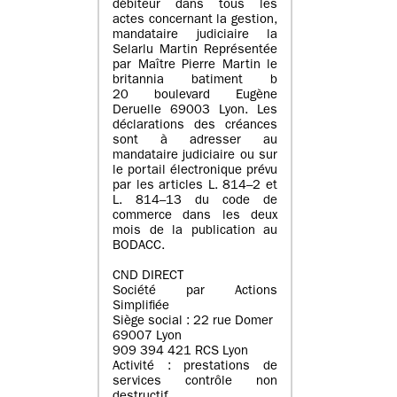
débiteur dans tous les
actes concernant la gestion,
mandataire judiciaire la
Selarlu Martin Représentée
par Maître Pierre Martin le
britannia batiment b
20 boulevard Eugène
Deruelle 69003 Lyon. Les
déclarations des créances
sont à adresser au
mandataire judiciaire ou sur
le portail électronique prévu
par les articles L. 814–2 et
L. 814–13 du code de
commerce dans les deux
mois de la publication au
BODACC.
CND DIRECT
Société par Actions
Simplifiée
Siège social : 22 rue Domer
69007 Lyon
909 394 421 RCS Lyon
Activité : prestations de
services contrôle non