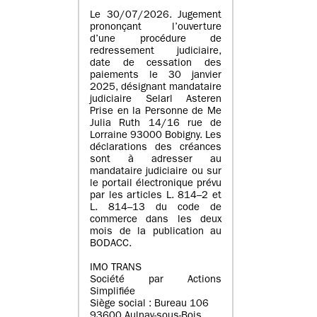
Le 30/07/2026. Jugement
prononçant l’ouverture
d’une procédure de
redressement judiciaire,
date de cessation des
paiements le 30 janvier
2025, désignant mandataire
judiciaire Selarl Asteren
Prise en la Personne de Me
Julia Ruth 14/16 rue de
Lorraine 93000 Bobigny. Les
déclarations des créances
sont à adresser au
mandataire judiciaire ou sur
le portail électronique prévu
par les articles L. 814–2 et
L. 814–13 du code de
commerce dans les deux
mois de la publication au
BODACC.
IMO TRANS
Société par Actions
Simplifiée
Siège social : Bureau 106
93600 Aulnay-sous-Bois