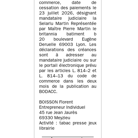
commerce, date de
cessation des paiements le
23 juillet 2026, désignant
mandataire judiciaire la
Selarlu Martin Représentée
par Maître Pierre Martin le
britannia batiment b
20 boulevard Eugène
Deruelle 69003 Lyon. Les
déclarations des créances
sont à adresser au
mandataire judiciaire ou sur
le portail électronique prévu
par les articles L. 814–2 et
L. 814–13 du code de
commerce dans les deux
mois de la publication au
BODACC.
BOISSON Florent
Entrepreneur Individuel
45 rue Jean Jaurès
69330 Meyzieu
Activité : tabac presse jeux
librairie