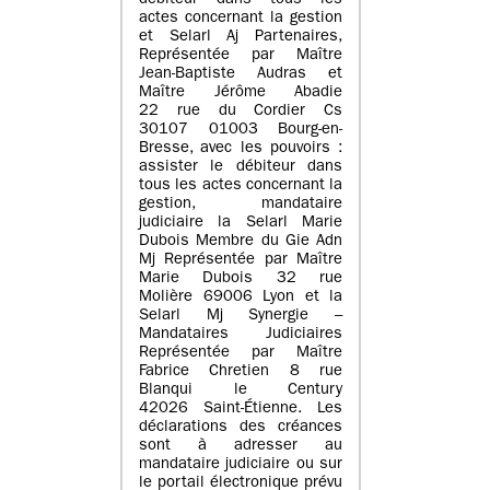
débiteur dans tous les
actes concernant la gestion
et Selarl Aj Partenaires,
Représentée par Maître
Jean-Baptiste Audras et
Maître Jérôme Abadie
22 rue du Cordier Cs
30107 01003 Bourg-en-
Bresse, avec les pouvoirs :
assister le débiteur dans
tous les actes concernant la
gestion, mandataire
judiciaire la Selarl Marie
Dubois Membre du Gie Adn
Mj Représentée par Maître
Marie Dubois 32 rue
Molière 69006 Lyon et la
Selarl Mj Synergie –
Mandataires Judiciaires
Représentée par Maître
Fabrice Chretien 8 rue
Blanqui le Century
42026 Saint-Étienne. Les
déclarations des créances
sont à adresser au
mandataire judiciaire ou sur
le portail électronique prévu