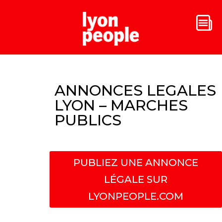
ANNONCES LEGALES
LYON – MARCHES
PUBLICS
PUBLIEZ UNE ANNONCE
LÉGALE SUR
LYONPEOPLE.COM