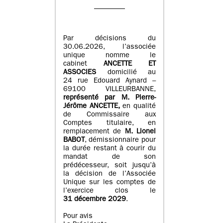
Par décisions du
30.06.2026, l’associée
unique nomme le
cabinet
ANCETTE ET
ASSOCIES
domicilié au
24 rue Edouard Aynard –
69100 VILLEURBANNE,
r
eprésenté par M
.
Pierre
-
Jérôme ANCETTE,
en qualité
de Commissaire aux
Comptes titulaire, en
remplacement de
M
.
Lionel
BABOT
, démissionnaire pour
la durée restant à courir du
mandat de son
prédécesseur, soit jusqu’à
la décision de l’Associée
Unique sur les comptes de
l’exercice clos le
31 décembre 2029
.
Pour avis