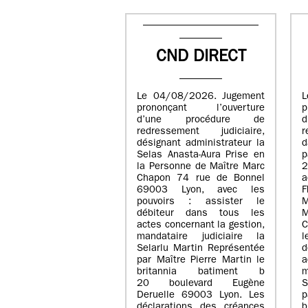
CND DIRECT
Le 04/08/2026. Jugement
L
prononçant l’ouverture
p
d’une procédure de
redressement judiciaire,
r
désignant administrateur la
d
Selas Anasta-Aura Prise en
p
la Personne de Maître Marc
Chapon 74 rue de Bonnel
a
69003 Lyon, avec les
pouvoirs : assister le
M
débiteur dans tous les
M
actes concernant la gestion,
C
mandataire judiciaire la
l
Selarlu Martin Représentée
d
par Maître Pierre Martin le
a
britannia batiment b
m
20 boulevard Eugène
S
Deruelle 69003 Lyon. Les
p
déclarations des créances