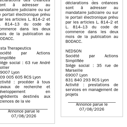
éclarations des créances
déclarations des créances
sont à adresser au
sont à adresser au
andataire judiciaire ou sur
mandataire judiciaire ou sur
e portail électronique prévu
le portail électronique prévu
ar les articles L. 814–2 et
par les articles L. 814–2 et
L. 814–13 du code de
L. 814–13 du code de
ommerce dans les deux
commerce dans les deux
ois de la publication au
mois de la publication au
ODACC.
BODACC.
sta Therapeutics
NEDSON
Société par Actions
Société par Actions
implifiée
Simplifiée
iège social : 63 rue André
Siège social : 35 rue de
ollier
Marseille
9007 Lyon
69007 Lyon
09 005 605 RCS Lyon
831 840 293 RCS Lyon
ctivité : procéder à tous
Activité : prestations de
ravaux de recherche et
services en management de
développement en
projets
ngrédients destinés aux
ciences de la vie
Annonce parue le
07/08/2026
Annonce parue le
07/08/2026