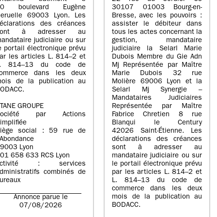
20 boulevard Eugène
30107 01003 Bourg-en-
eruelle 69003 Lyon. Les
Bresse, avec les pouvoirs :
éclarations des créances
assister le débiteur dans
sont à adresser au
tous les actes concernant la
andataire judiciaire ou sur
gestion, mandataire
e portail électronique prévu
judiciaire la Selarl Marie
ar les articles L. 814–2 et
Dubois Membre du Gie Adn
L. 814–13 du code de
Mj Représentée par Maître
ommerce dans les deux
Marie Dubois 32 rue
ois de la publication au
Molière 69006 Lyon et la
ODACC.
Selarl Mj Synergie –
Mandataires Judiciaires
TANE GROUPE
Représentée par Maître
Société par Actions
Fabrice Chretien 8 rue
implifiée
Blanqui le Century
iège social : 59 rue de
42026 Saint-Étienne. Les
’Abondance
déclarations des créances
9003 Lyon
sont à adresser au
01 658 633 RCS Lyon
mandataire judiciaire ou sur
Activité : services
le portail électronique prévu
dministratifs combinés de
par les articles L. 814–2 et
ureaux
L. 814–13 du code de
commerce dans les deux
mois de la publication au
Annonce parue le
BODACC.
07/08/2026