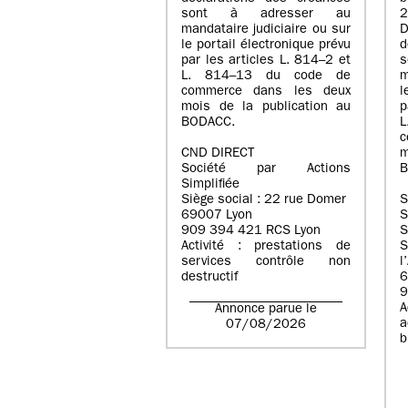
sont à adresser au
mandataire judiciaire ou sur
D
le portail électronique prévu
d
par les articles L. 814–2 et
L. 814–13 du code de
m
commerce dans les deux
l
mois de la publication au
p
BODACC.
c
CND DIRECT
m
Société par Actions
B
Simplifiée
Siège social : 22 rue Domer
S
69007 Lyon
909 394 421 RCS Lyon
S
Activité : prestations de
S
services contrôle non
l
destructif
6
9
Annonce parue le
a
07/08/2026
b