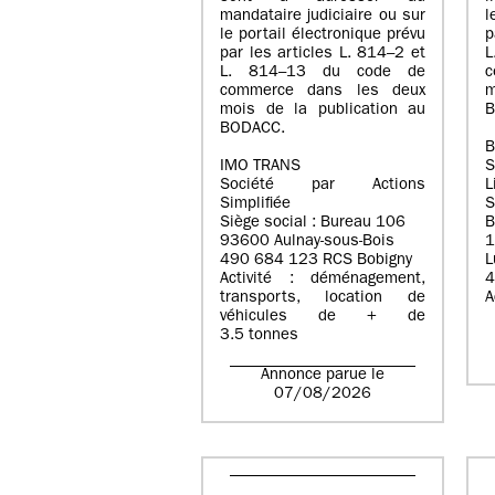
mandataire judiciaire ou sur
l
le portail électronique prévu
p
par les articles L. 814–2 et
L. 814–13 du code de
c
commerce dans les deux
m
mois de la publication au
B
BODACC.
B
IMO TRANS
S
Société par Actions
L
Simplifiée
S
Siège social : Bureau 106
B
93600 Aulnay-sous-Bois
1
490 684 123 RCS Bobigny
L
Activité : déménagement,
4
transports, location de
A
véhicules de + de
3.5 tonnes
Annonce parue le
07/08/2026