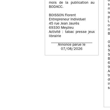
d
mois de la publication au
BODACC.
m
l
BOISSON Florent
p
Entrepreneur Individuel
45 rue Jean Jaurès
c
69330 Meyzieu
m
Activité : tabac presse jeux
B
librairie
O
Annonce parue le
07/08/2026
S
S
B
6
9
A
t
i
s