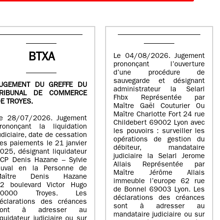
BTXA
Le 04/08/2026. Jugement
prononçant l’ouverture
d’une procédure de
sauvegarde et désignant
UGEMENT DU GREFFE DU
administrateur la Selarl
TRIBUNAL DE COMMERCE
Fhbx Représentée par
E TROYES.
Maître Gaël Couturier Ou
Maître Charlotte Fort 24 rue
e 28/07/2026. Jugement
Childebert 69002 Lyon avec
rononçant la liquidation
les pouvoirs : surveiller les
udiciaire, date de cessation
opérations de gestion du
es paiements le 21 janvier
débiteur, mandataire
025, désignant liquidateur
judiciaire la Selarl Jerome
CP Denis Hazane – Sylvie
Allais Représentée par
uval en la Personne de
Maître Jérôme Allais
Maître Denis Hazane
immeuble l’europe 62 rue
2 boulevard Victor Hugo
de Bonnel 69003 Lyon. Les
10000 Troyes. Les
déclarations des créances
éclarations des créances
sont à adresser au
sont à adresser au
mandataire judiciaire ou sur
iquidateur judiciaire ou sur