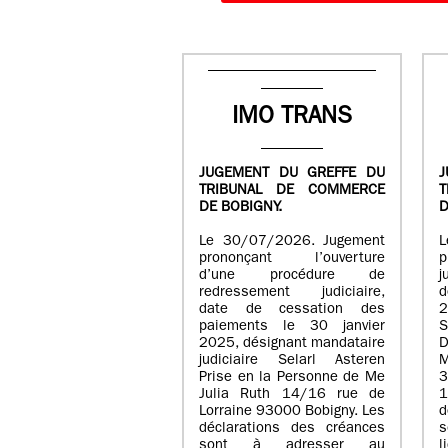
IMO TRANS
JUGEMENT DU GREFFE DU
J
TRIBUNAL DE COMMERCE
DE BOBIGNY.
D
Le 30/07/2026. Jugement
L
prononçant l’ouverture
p
d’une procédure de
j
redressement judiciaire,
d
date de cessation des
2
paiements le 30 janvier
S
2025, désignant mandataire
D
judiciaire Selarl Asteren
Prise en la Personne de Me
3
Julia Ruth 14/16 rue de
Lorraine 93000 Bobigny. Les
d
déclarations des créances
sont à adresser au
l