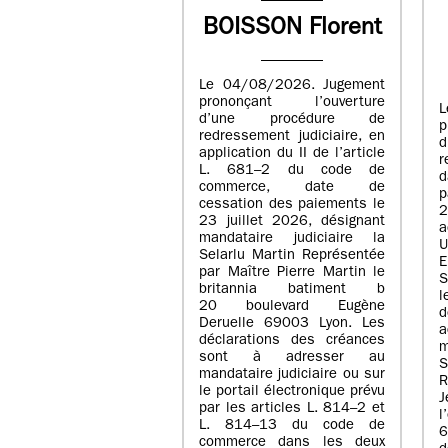
BOISSON Florent
Le 04/08/2026. Jugement
prononçant l’ouverture
L
d’une procédure de
p
redressement judiciaire, en
application du II de l’article
r
L. 681–2 du code de
d
commerce, date de
p
cessation des paiements le
23 juillet 2026, désignant
a
mandataire judiciaire la
U
Selarlu Martin Représentée
E
par Maître Pierre Martin le
S
britannia batiment b
l
20 boulevard Eugène
d
Deruelle 69003 Lyon. Les
a
déclarations des créances
m
sont à adresser au
mandataire judiciaire ou sur
R
le portail électronique prévu
J
par les articles L. 814–2 et
l
L. 814–13 du code de
commerce dans les deux