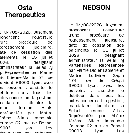
Osta
NEDSON
Therapeutics
Le 04/08/2026. Jugement
prononçant l’ouverture
e 04/08/2026. Jugement
d’une procédure de
rononçant l’ouverture
redressement judiciaire,
d’une procédure de
date de cessation des
edressement judiciaire,
paiements le 31 juillet
ate de cessation des
2026, désignant
aiements le 15 juillet
administrateur la Selarl Aj
2026, désignant
Partenaires Représentée
dministrateur la Selas Aj
par Maître Didier Lapierre et
p Représentée par Maître
Maître Ludivine Sapin
ric Etienne-Martin 57 rue
174 rue de Créqui
ervient 69003 Lyon, avec
69003 Lyon, avec les
es pouvoirs : assister le
pouvoirs : assister le
ébiteur dans tous les
débiteur dans tous les
ctes concernant la gestion,
actes concernant la gestion,
andataire judiciaire la
mandataire judiciaire la
Selarl Jerome Allais
Selarl Jerome Allais
eprésentée par Maître
Représentée par Maître
érôme Allais immeuble
Jérôme Allais immeuble
’europe 62 rue de Bonnel
l’europe 62 rue de Bonnel
69003 Lyon. Les
69003 Lyon. Les