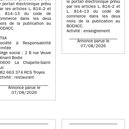
le portail électronique prévu
e portail électronique prévu
par les articles L. 814–2 et
ar les articles L. 814–2 et
L. 814–13 du code de
L. 814–13 du code de
commerce dans les deux
ommerce dans les deux
mois de la publication au
ois de la publication au
BODACC.
ODACC.
Activité : enseignement
TXA
Annonce parue le
ociété à Responsabilité
07/08/2026
imitée
iège social : 2 B rue Veuve
énard Bodie
0600 La Chapelle-Saint-
uc
82 663 374 RCS Troyes
ctivité : restaurant
Annonce parue le
07/08/2026