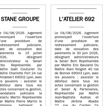
STANE GROUPE
L'ATELIER 692
e 04/08/2026. Jugement
Le 04/08/2026. Jugement
rononçant l’ouverture
prononçant l’ouverture
d’une procédure de
d’une procédure de
edressement judiciaire,
redressement judiciaire,
ate de cessation des
date de cessation des
aiements le 15 juillet
paiements le 30 juin 2026,
2026, désignant
désignant administrateurs
dministrateur la Selarl
la Selarl Bcm Représentée
Fhbx Représentée par
par Maître Eric Bauland Ou
aître Gaël Couturier Ou
Maître Alain Niogret 40 rue
aître Charlotte Fort 24 rue
de Bonnel 69003 Lyon, avec
hildebert 69002 Lyon, avec
les pouvoirs : assister le
es pouvoirs : assister le
débiteur dans tous les
ébiteur dans tous les
actes concernant la gestion
ctes concernant la gestion,
et Selarl Aj Partenaires,
andataire judiciaire la
Représentée par Maître
elarlu Martin Représentée
Jean-Baptiste Audras et
ar Maître Pierre Martin le
Maître Jérôme Abadie
britannia batiment b
22 rue du Cordier Cs