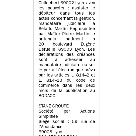
Childebert 69002 Lyon, avec
les pouvoirs : assister le
débiteur dans tous les
actes concernant la gestion,
mandataire judiciaire la
Selarlu Martin Représentée
par Maître Pierre Martin le
britannia batiment b
20 boulevard Eugène
Deruelle 69003 Lyon. Les
déclarations des créances
sont à adresser au
mandataire judiciaire ou sur
le portail électronique prévu
par les articles L. 814–2 et
L. 814–13 du code de
commerce dans les deux
mois de la publication au
BODACC.
STANE GROUPE
Société par Actions
Simplifiée
Siège social : 59 rue de
l’Abondance
69003 Lyon