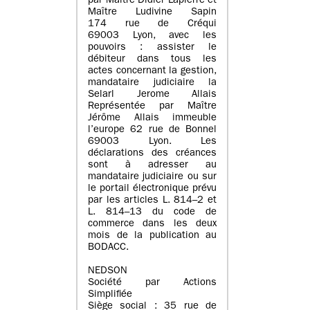
par Maître Didier Lapierre et
Maître Ludivine Sapin
174 rue de Créqui
69003 Lyon, avec les
pouvoirs : assister le
débiteur dans tous les
actes concernant la gestion,
mandataire judiciaire la
Selarl Jerome Allais
Représentée par Maître
Jérôme Allais immeuble
l’europe 62 rue de Bonnel
69003 Lyon. Les
déclarations des créances
sont à adresser au
mandataire judiciaire ou sur
le portail électronique prévu
par les articles L. 814–2 et
L. 814–13 du code de
commerce dans les deux
mois de la publication au
BODACC.
NEDSON
Société par Actions
Simplifiée
Siège social : 35 rue de