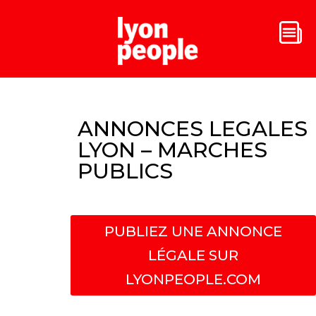
ANNONCES LEGALES
LYON – MARCHES
PUBLICS
PUBLIEZ UNE ANNONCE
LÉGALE SUR
LYONPEOPLE.COM