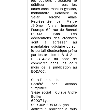
les pouvoirs : assister le
débiteur dans tous les
actes concernant la gestion,
mandataire judiciaire la
Selarl Jerome Allais
Représentée par Maître
Jérôme Allais immeuble
l’europe 62 rue de Bonnel
69003 Lyon. Les
déclarations des créances
sont à adresser au
mandataire judiciaire ou sur
le portail électronique prévu
par les articles L. 814–2 et
L. 814–13 du code de
commerce dans les deux
mois de la publication au
BODACC.
Osta Therapeutics
Société par Actions
Simplifiée
Siège social : 63 rue André
Bollier
69007 Lyon
909 005 605 RCS Lyon
Activité : procéder à tous