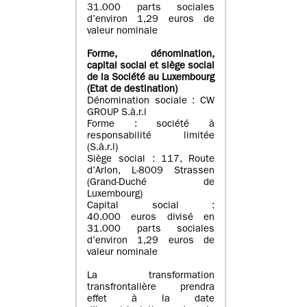
31.000 parts sociales
d’environ 1,29 euros de
valeur nominale
Forme, dénomination
,
capital social
et siège social
de la Société au Luxembourg
(Etat d
e destination
)
Dénomination sociale : CW
GROUP S.à.r.l
Forme : société à
responsabilité limitée
(S.à.r.l)
Siège social : 117, Route
d’Arlon, L-8009 Strassen
(Grand-Duché de
Luxembourg)
Capital social :
40.000 euros divisé en
31.000 parts sociales
d’environ 1,29 euros de
valeur nominale
La transformation
transfrontalière prendra
effet à la date