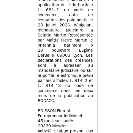
redressement judiciaire, en
application du II de l’article
L. 681–2 du code de
commerce, date de
cessation des paiements le
23 juillet 2026, désignant
mandataire judiciaire la
Selarlu Martin Représentée
par Maître Pierre Martin le
britannia batiment b
20 boulevard Eugène
Deruelle 69003 Lyon. Les
déclarations des créances
sont à adresser au
mandataire judiciaire ou sur
le portail électronique prévu
par les articles L. 814–2 et
L. 814–13 du code de
commerce dans les deux
mois de la publication au
BODACC.
BOISSON Florent
Entrepreneur Individuel
45 rue Jean Jaurès
69330 Meyzieu
Activité : tabac presse jeux