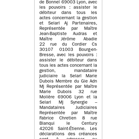
de Bonnel 69003 Lyon, avec
les pouvoirs : assister le
débiteur dans tous les
actes concernant la gestion
et Selarl Aj Partenaires,
Représentée par Maître
Jean-Baptiste Audras et
Maître Jérôme Abadie
22 rue du Cordier Cs
30107 01003 Bourg-en-
Bresse, avec les pouvoirs :
assister le débiteur dans
tous les actes concernant la
gestion, mandataire
judiciaire la Selarl Marie
Dubois Membre du Gie Adn
Mj Représentée par Maître
Marie Dubois 32 rue
Molière 69006 Lyon et la
Selarl Mj Synergie –
Mandataires Judiciaires
Représentée par Maître
Fabrice Chretien 8 rue
Blanqui le Century
42026 Saint-Étienne. Les
déclarations des créances