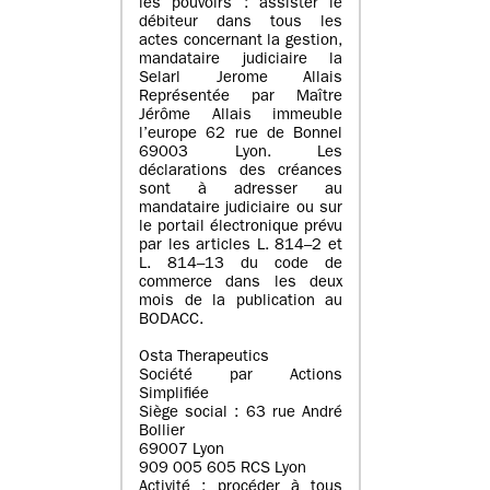
les pouvoirs : assister le
débiteur dans tous les
actes concernant la gestion,
mandataire judiciaire la
Selarl Jerome Allais
Représentée par Maître
Jérôme Allais immeuble
l’europe 62 rue de Bonnel
69003 Lyon. Les
déclarations des créances
sont à adresser au
mandataire judiciaire ou sur
le portail électronique prévu
par les articles L. 814–2 et
L. 814–13 du code de
commerce dans les deux
mois de la publication au
BODACC.
Osta Therapeutics
Société par Actions
Simplifiée
Siège social : 63 rue André
Bollier
69007 Lyon
909 005 605 RCS Lyon
Activité : procéder à tous