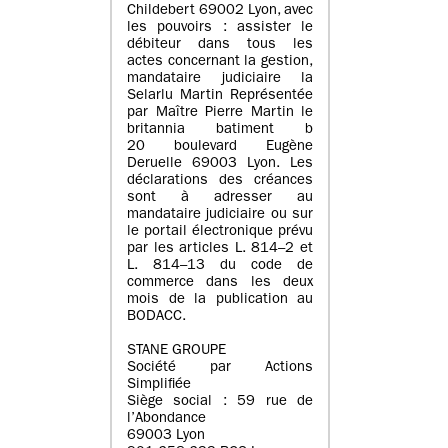
Childebert 69002 Lyon, avec
les pouvoirs : assister le
débiteur dans tous les
actes concernant la gestion,
mandataire judiciaire la
Selarlu Martin Représentée
par Maître Pierre Martin le
britannia batiment b
20 boulevard Eugène
Deruelle 69003 Lyon. Les
déclarations des créances
sont à adresser au
mandataire judiciaire ou sur
le portail électronique prévu
par les articles L. 814–2 et
L. 814–13 du code de
commerce dans les deux
mois de la publication au
BODACC.
STANE GROUPE
Société par Actions
Simplifiée
Siège social : 59 rue de
l’Abondance
69003 Lyon