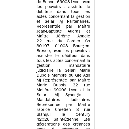
de Bonnel 69003 Lyon, avec
les pouvoirs : assister le
débiteur dans tous les
actes concernant la gestion
et Selarl Aj Partenaires,
Représentée par Maître
Jean-Baptiste Audras et
Maître Jérôme Abadie
22 rue du Cordier Cs
30107 01003 Bourg-en-
Bresse, avec les pouvoirs :
assister le débiteur dans
tous les actes concernant la
gestion, mandataire
judiciaire la Selarl Marie
Dubois Membre du Gie Adn
Mj Représentée par Maître
Marie Dubois 32 rue
Molière 69006 Lyon et la
Selarl Mj Synergie –
Mandataires Judiciaires
Représentée par Maître
Fabrice Chretien 8 rue
Blanqui le Century
42026 Saint-Étienne. Les
déclarations des créances