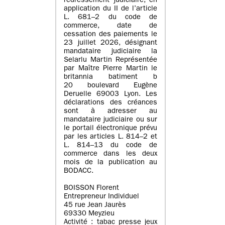
redressement judiciaire, en
application du II de l’article
L. 681–2 du code de
commerce, date de
cessation des paiements le
23 juillet 2026, désignant
mandataire judiciaire la
Selarlu Martin Représentée
par Maître Pierre Martin le
britannia batiment b
20 boulevard Eugène
Deruelle 69003 Lyon. Les
déclarations des créances
sont à adresser au
mandataire judiciaire ou sur
le portail électronique prévu
par les articles L. 814–2 et
L. 814–13 du code de
commerce dans les deux
mois de la publication au
BODACC.
BOISSON Florent
Entrepreneur Individuel
45 rue Jean Jaurès
69330 Meyzieu
Activité : tabac presse jeux