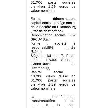
31.000 parts sociales
d’environ 1,29 euros de
valeur nominale
Forme, dénomination
,
capital social
et siège social
de la Société au Luxembourg
(Etat d
e destination
)
Dénomination sociale : CW
GROUP S.à.r.l
Forme : société à
responsabilité limitée
(S.à.r.l)
Siège social : 117, Route
d’Arlon, L-8009 Strassen
(Grand-Duché de
Luxembourg)
Capital social :
40.000 euros divisé en
31.000 parts sociales
d’environ 1,29 euros de
valeur nominale
La transformation
transfrontalière prendra
effet à la date