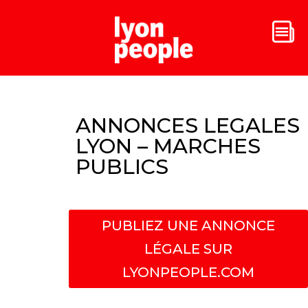
ANNONCES LEGALES
LYON – MARCHES
PUBLICS
PUBLIEZ UNE ANNONCE
LÉGALE SUR
LYONPEOPLE.COM