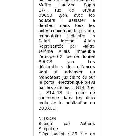
par Maître Didier Lapierre et
Maître Ludivine Sapin
174 rue de Créqui
69003 Lyon, avec les
pouvoirs : assister le
débiteur dans tous les
actes concernant la gestion,
mandataire judiciaire la
Selarl Jerome Allais
Représentée par Maître
Jérôme Allais immeuble
l’europe 62 rue de Bonnel
69003 Lyon. Les
déclarations des créances
sont à adresser au
mandataire judiciaire ou sur
le portail électronique prévu
par les articles L. 814–2 et
L. 814–13 du code de
commerce dans les deux
mois de la publication au
BODACC.
NEDSON
Société par Actions
Simplifiée
Siège social : 35 rue de