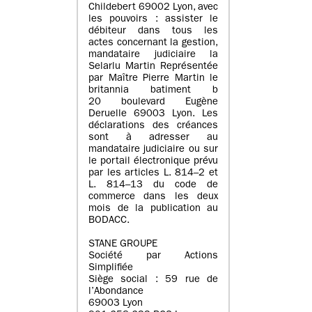
Childebert 69002 Lyon, avec
les pouvoirs : assister le
débiteur dans tous les
actes concernant la gestion,
mandataire judiciaire la
Selarlu Martin Représentée
par Maître Pierre Martin le
britannia batiment b
20 boulevard Eugène
Deruelle 69003 Lyon. Les
déclarations des créances
sont à adresser au
mandataire judiciaire ou sur
le portail électronique prévu
par les articles L. 814–2 et
L. 814–13 du code de
commerce dans les deux
mois de la publication au
BODACC.
STANE GROUPE
Société par Actions
Simplifiée
Siège social : 59 rue de
l’Abondance
69003 Lyon