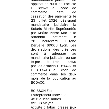
redressement judiciaire, en
application du II de l’article
L. 681–2 du code de
commerce, date de
cessation des paiements le
23 juillet 2026, désignant
mandataire judiciaire la
Selarlu Martin Représentée
par Maître Pierre Martin le
britannia batiment b
20 boulevard Eugène
Deruelle 69003 Lyon. Les
déclarations des créances
sont à adresser au
mandataire judiciaire ou sur
le portail électronique prévu
par les articles L. 814–2 et
L. 814–13 du code de
commerce dans les deux
mois de la publication au
BODACC.
BOISSON Florent
Entrepreneur Individuel
45 rue Jean Jaurès
69330 Meyzieu
Activité : tabac presse jeux