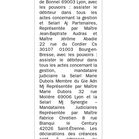
de Bonnel 69003 Lyon, avec
les pouvoirs : assister le
débiteur dans tous les
actes concernant la gestion
et Selarl Aj Partenaires,
Représentée par Maître
Jean-Baptiste Audras et
Maître Jérôme Abadie
22 rue du Cordier Cs
30107 01003 Bourg-en-
Bresse, avec les pouvoirs :
assister le débiteur dans
tous les actes concernant la
gestion, mandataire
judiciaire la Selarl Marie
Dubois Membre du Gie Adn
Mj Représentée par Maître
Marie Dubois 32 rue
Molière 69006 Lyon et la
Selarl Mj Synergie –
Mandataires Judiciaires
Représentée par Maître
Fabrice Chretien 8 rue
Blanqui le Century
42026 Saint-Étienne. Les
déclarations des créances