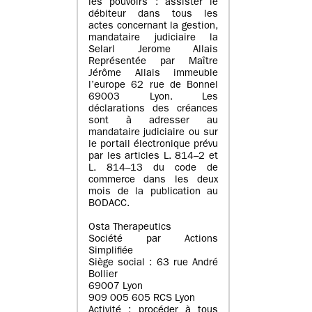
les pouvoirs : assister le
débiteur dans tous les
actes concernant la gestion,
mandataire judiciaire la
Selarl Jerome Allais
Représentée par Maître
Jérôme Allais immeuble
l’europe 62 rue de Bonnel
69003 Lyon. Les
déclarations des créances
sont à adresser au
mandataire judiciaire ou sur
le portail électronique prévu
par les articles L. 814–2 et
L. 814–13 du code de
commerce dans les deux
mois de la publication au
BODACC.
Osta Therapeutics
Société par Actions
Simplifiée
Siège social : 63 rue André
Bollier
69007 Lyon
909 005 605 RCS Lyon
Activité : procéder à tous