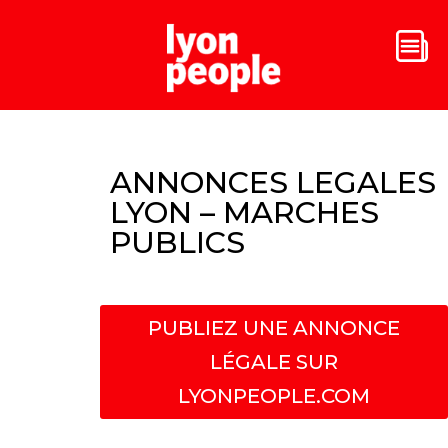
ANNONCES LEGALES
LYON – MARCHES
PUBLICS
PUBLIEZ UNE ANNONCE
LÉGALE SUR
LYONPEOPLE.COM