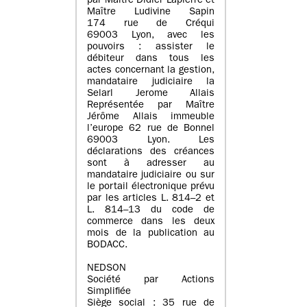
par Maître Didier Lapierre et
Maître Ludivine Sapin
174 rue de Créqui
69003 Lyon, avec les
pouvoirs : assister le
débiteur dans tous les
actes concernant la gestion,
mandataire judiciaire la
Selarl Jerome Allais
Représentée par Maître
Jérôme Allais immeuble
l’europe 62 rue de Bonnel
69003 Lyon. Les
déclarations des créances
sont à adresser au
mandataire judiciaire ou sur
le portail électronique prévu
par les articles L. 814–2 et
L. 814–13 du code de
commerce dans les deux
mois de la publication au
BODACC.
NEDSON
Société par Actions
Simplifiée
Siège social : 35 rue de