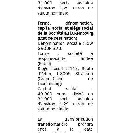
31.000 parts sociales
d’environ 1,29 euros de
valeur nominale
Forme, dénomination
,
capital social
et siège social
de la Société au Luxembourg
(Etat d
e destination
)
Dénomination sociale : CW
GROUP S.à.r.l
Forme : société à
responsabilité limitée
(S.à.r.l)
Siège social : 117, Route
d’Arlon, L-8009 Strassen
(Grand-Duché de
Luxembourg)
Capital social :
40.000 euros divisé en
31.000 parts sociales
d’environ 1,29 euros de
valeur nominale
La transformation
transfrontalière prendra
effet à la date