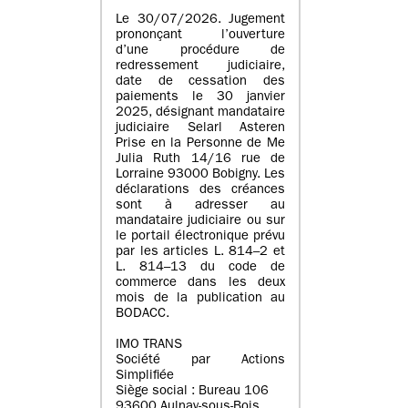
Le 30/07/2026. Jugement
prononçant l’ouverture
d’une procédure de
redressement judiciaire,
date de cessation des
paiements le 30 janvier
2025, désignant mandataire
judiciaire Selarl Asteren
Prise en la Personne de Me
Julia Ruth 14/16 rue de
Lorraine 93000 Bobigny. Les
déclarations des créances
sont à adresser au
mandataire judiciaire ou sur
le portail électronique prévu
par les articles L. 814–2 et
L. 814–13 du code de
commerce dans les deux
mois de la publication au
BODACC.
IMO TRANS
Société par Actions
Simplifiée
Siège social : Bureau 106
93600 Aulnay-sous-Bois