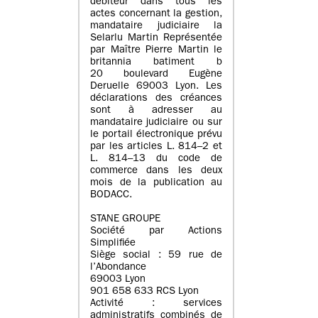
débiteur dans tous les
actes concernant la gestion,
mandataire judiciaire la
Selarlu Martin Représentée
par Maître Pierre Martin le
britannia batiment b
20 boulevard Eugène
Deruelle 69003 Lyon. Les
déclarations des créances
sont à adresser au
mandataire judiciaire ou sur
le portail électronique prévu
par les articles L. 814–2 et
L. 814–13 du code de
commerce dans les deux
mois de la publication au
BODACC.
STANE GROUPE
Société par Actions
Simplifiée
Siège social : 59 rue de
l’Abondance
69003 Lyon
901 658 633 RCS Lyon
Activité : services
administratifs combinés de