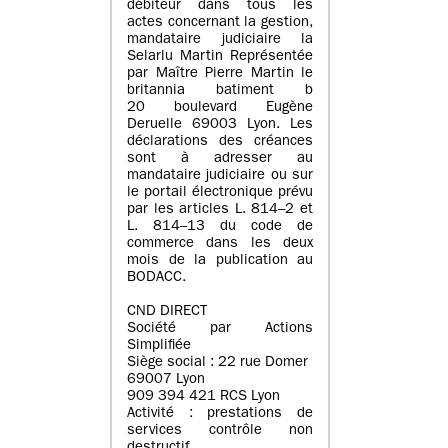
débiteur dans tous les
actes concernant la gestion,
mandataire judiciaire la
Selarlu Martin Représentée
par Maître Pierre Martin le
britannia batiment b
20 boulevard Eugène
Deruelle 69003 Lyon. Les
déclarations des créances
sont à adresser au
mandataire judiciaire ou sur
le portail électronique prévu
par les articles L. 814–2 et
L. 814–13 du code de
commerce dans les deux
mois de la publication au
BODACC.
CND DIRECT
Société par Actions
Simplifiée
Siège social : 22 rue Domer
69007 Lyon
909 394 421 RCS Lyon
Activité : prestations de
services contrôle non