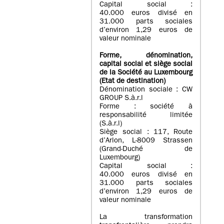
Capital social :
40.000 euros divisé en
31.000 parts sociales
d’environ 1,29 euros de
valeur nominale
Forme, dénomination
,
capital social
et siège social
de la Société au Luxembourg
(Etat d
e destination
)
Dénomination sociale : CW
GROUP S.à.r.l
Forme : société à
responsabilité limitée
(S.à.r.l)
Siège social : 117, Route
d’Arlon, L-8009 Strassen
(Grand-Duché de
Luxembourg)
Capital social :
40.000 euros divisé en
31.000 parts sociales
d’environ 1,29 euros de
valeur nominale
La transformation