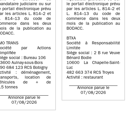
andataire judiciaire ou sur
le portail électronique prévu
e portail électronique prévu
par les articles L. 814–2 et
ar les articles L. 814–2 et
L. 814–13 du code de
L. 814–13 du code de
commerce dans les deux
ommerce dans les deux
mois de la publication au
ois de la publication au
BODACC.
ODACC.
BTXA
MO TRANS
Société à Responsabilité
Société par Actions
Limitée
implifiée
Siège social : 2 B rue Veuve
iège social : Bureau 106
Bénard Bodie
3600 Aulnay-sous-Bois
10600 La Chapelle-Saint-
90 684 123 RCS Bobigny
Luc
ctivité : déménagement,
482 663 374 RCS Troyes
ransports, location de
Activité : restaurant
véhicules de + de
.5 tonnes
Annonce parue le
07/08/2026
Annonce parue le
07/08/2026