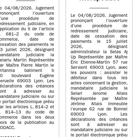
e 04/08/2026. Jugement
rononçant l’ouverture
Le 04/08/2026. Jugement
d’une procédure de
prononçant l’ouverture
edressement judiciaire, en
d’une procédure de
pplication du II de l’article
redressement judiciaire,
L. 681–2 du code de
date de cessation des
commerce, date de
paiements le 15 juillet
essation des paiements le
2026, désignant
3 juillet 2026, désignant
administrateur la Selas Aj
andataire judiciaire la
Up Représentée par Maître
elarlu Martin Représentée
Eric Etienne-Martin 57 rue
ar Maître Pierre Martin le
Servient 69003 Lyon, avec
britannia batiment b
les pouvoirs : assister le
20 boulevard Eugène
débiteur dans tous les
eruelle 69003 Lyon. Les
actes concernant la gestion,
éclarations des créances
mandataire judiciaire la
sont à adresser au
Selarl Jerome Allais
andataire judiciaire ou sur
Représentée par Maître
e portail électronique prévu
Jérôme Allais immeuble
ar les articles L. 814–2 et
l’europe 62 rue de Bonnel
L. 814–13 du code de
69003 Lyon. Les
ommerce dans les deux
déclarations des créances
ois de la publication au
sont à adresser au
ODACC.
mandataire judiciaire ou sur
le portail électronique prévu