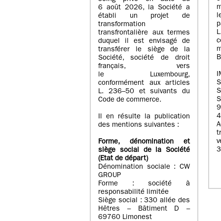
m
6 août 2026, la Société a
l
établi un projet de
p
transformation
transfrontalière aux termes
c
duquel il est envisagé de
m
transférer le siège de la
B
Société, société de droit
français, vers
I
le Luxembourg,
conformément aux articles
S
L. 236–50 et suivants du
S
Code de commerce.
9
4
Il en résulte la publication
A
des mentions suivantes :
t
Forme, dénomination et
3
siège social de la Société
(Etat
de départ
)
Dénomination sociale : CW
GROUP
Forme : société à
responsabilité limitée
Siège social : 330 allée des
Hêtres – Bâtiment D –
69760 Limonest