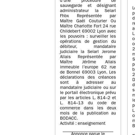
d’une procédure de
sauvegarde et désignant
L
administrateur la Selarl
p
Fhbx Représentée par
Maître Gaël Couturier Ou
r
Maître Charlotte Fort 24 rue
a
Childebert 69002 Lyon avec
les pouvoirs : surveiller les
opérations de gestion du
c
débiteur, mandataire
2
judiciaire la Selarl Jerome
m
Allais Représentée par
S
Maître Jérôme Allais
p
immeuble l’europe 62 rue
de Bonnel 69003 Lyon. Les
déclarations des créances
D
sont à adresser au
d
mandataire judiciaire ou sur
le portail électronique prévu
m
par les articles L. 814–2 et
l
L. 814–13 du code de
p
commerce dans les deux
mois de la publication au
c
BODACC.
m
Activité : enseignement
B
Annonce parue le