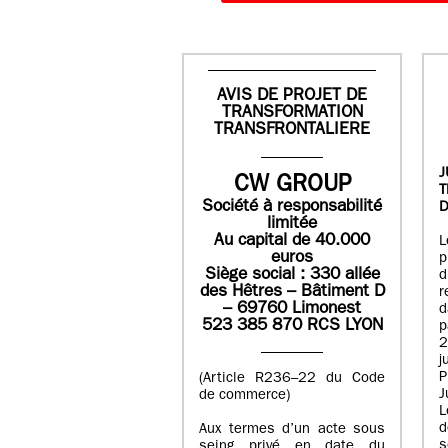
AVIS DE PROJET DE
TRANSFORMATION
TRANSFRONTALIERE
J
CW GROUP
Société à responsabilité
D
limitée
Au capital de 40.000
L
euros
p
Siège social : 330 allée
des Hêtres – Bâtiment D
r
– 69760 Limonest
d
523 385 870 RCS LYON
p
2
j
P
(Article R236–22 du Code
J
de commerce)
L
d
Aux termes d’un acte sous
seing privé en date du