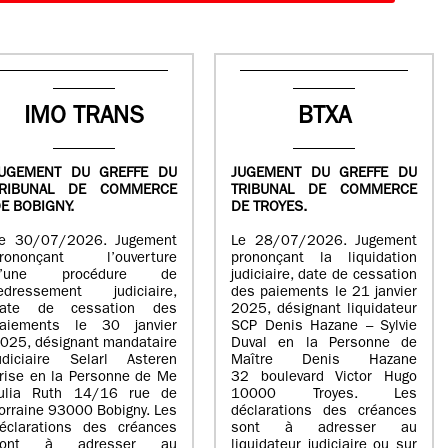
IMO TRANS
BTXA
UGEMENT DU GREFFE DU
JUGEMENT DU GREFFE DU
TRIBUNAL DE COMMERCE
TRIBUNAL DE COMMERCE
E BOBIGNY.
DE TROYES.
e 30/07/2026. Jugement
Le 28/07/2026. Jugement
rononçant l’ouverture
prononçant la liquidation
d’une procédure de
judiciaire, date de cessation
edressement judiciaire,
des paiements le 21 janvier
ate de cessation des
2025, désignant liquidateur
aiements le 30 janvier
SCP Denis Hazane – Sylvie
025, désignant mandataire
Duval en la Personne de
udiciaire Selarl Asteren
Maître Denis Hazane
rise en la Personne de Me
32 boulevard Victor Hugo
ulia Ruth 14/16 rue de
10000 Troyes. Les
orraine 93000 Bobigny. Les
déclarations des créances
éclarations des créances
sont à adresser au
sont à adresser au
liquidateur judiciaire ou sur