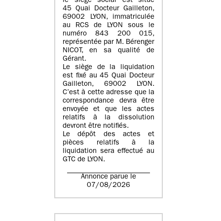
le siège social est situé
45 Quai Docteur Gailleton,
69002 LYON
, immatriculée
au
RCS de LYON sous le
numéro 843 200 015
,
représentée par
M. Bérenger
NICOT
, en sa qualité de
Gérant.
Le siège de la liquidation
est fixé au
45 Quai Docteur
Gailleton, 69002 LYON
.
C’est à cette adresse que la
correspondance devra être
envoyée et que les actes
relatifs à la dissolution
devront être notifiés.
Le dépôt des actes et
pièces relatifs à la
liquidation sera effectué au
GTC de
LYON
.
Annonce parue le
07/08/2026