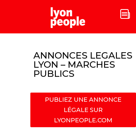
ANNONCES LEGALES
LYON – MARCHES
PUBLICS
PUBLIEZ UNE ANNONCE
LÉGALE SUR
LYONPEOPLE.COM