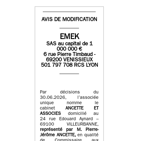
AVIS DE MODIFICATION
EMEK
SAS
au capital de
1
0
00 000
€
6 rue Pierre Timbaud -
69200 VENISSIEUX
501 797 708 RCS LYON
Par décisions du
30.06.2026, l’associée
unique nomme le
cabinet
ANCETTE ET
ASSOCIES
domicilié au
24 rue Edouard Aynard –
69100 VILLEURBANNE,
r
eprésenté par M
.
Pierre
-
Jérôme ANCETTE,
en qualité
de Commissaire aux