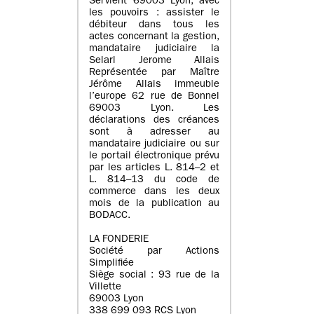
Servient 69003 Lyon, avec
les pouvoirs : assister le
débiteur dans tous les
actes concernant la gestion,
mandataire judiciaire la
Selarl Jerome Allais
Représentée par Maître
Jérôme Allais immeuble
l’europe 62 rue de Bonnel
69003 Lyon. Les
déclarations des créances
sont à adresser au
mandataire judiciaire ou sur
le portail électronique prévu
par les articles L. 814–2 et
L. 814–13 du code de
commerce dans les deux
mois de la publication au
BODACC.
LA FONDERIE
Société par Actions
Simplifiée
Siège social : 93 rue de la
Villette
69003 Lyon
338 699 093 RCS Lyon