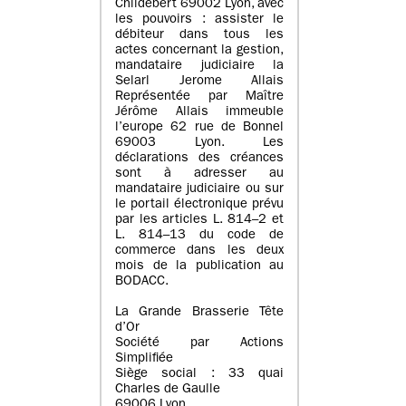
Childebert 69002 Lyon, avec
les pouvoirs : assister le
débiteur dans tous les
actes concernant la gestion,
mandataire judiciaire la
Selarl Jerome Allais
Représentée par Maître
Jérôme Allais immeuble
l’europe 62 rue de Bonnel
69003 Lyon. Les
déclarations des créances
sont à adresser au
mandataire judiciaire ou sur
le portail électronique prévu
par les articles L. 814–2 et
L. 814–13 du code de
commerce dans les deux
mois de la publication au
BODACC.
La Grande Brasserie Tête
d’Or
Société par Actions
Simplifiée
Siège social : 33 quai
Charles de Gaulle
69006 Lyon