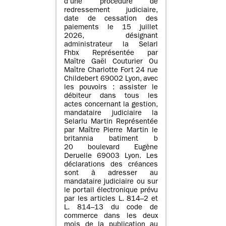
d’une procédure de
redressement judiciaire,
date de cessation des
paiements le 15 juillet
2026, désignant
administrateur la Selarl
Fhbx Représentée par
Maître Gaël Couturier Ou
Maître Charlotte Fort 24 rue
Childebert 69002 Lyon, avec
les pouvoirs : assister le
débiteur dans tous les
actes concernant la gestion,
mandataire judiciaire la
Selarlu Martin Représentée
par Maître Pierre Martin le
britannia batiment b
20 boulevard Eugène
Deruelle 69003 Lyon. Les
déclarations des créances
sont à adresser au
mandataire judiciaire ou sur
le portail électronique prévu
par les articles L. 814–2 et
L. 814–13 du code de
commerce dans les deux
mois de la publication au