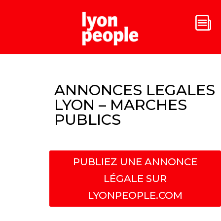
ANNONCES LEGALES
LYON – MARCHES
PUBLICS
PUBLIEZ UNE ANNONCE
LÉGALE SUR
LYONPEOPLE.COM