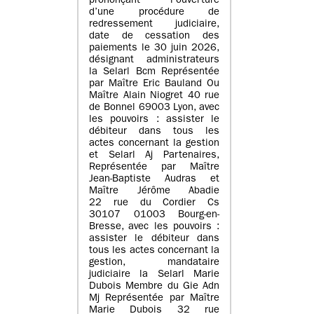
prononçant l’ouverture
d’une procédure de
redressement judiciaire,
date de cessation des
paiements le 30 juin 2026,
désignant administrateurs
la Selarl Bcm Représentée
par Maître Eric Bauland Ou
Maître Alain Niogret 40 rue
de Bonnel 69003 Lyon, avec
les pouvoirs : assister le
débiteur dans tous les
actes concernant la gestion
et Selarl Aj Partenaires,
Représentée par Maître
Jean-Baptiste Audras et
Maître Jérôme Abadie
22 rue du Cordier Cs
30107 01003 Bourg-en-
Bresse, avec les pouvoirs :
assister le débiteur dans
tous les actes concernant la
gestion, mandataire
judiciaire la Selarl Marie
Dubois Membre du Gie Adn
Mj Représentée par Maître
Marie Dubois 32 rue