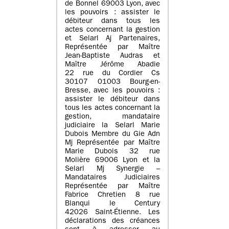
de Bonnel 69003 Lyon, avec
les pouvoirs : assister le
débiteur dans tous les
actes concernant la gestion
et Selarl Aj Partenaires,
Représentée par Maître
Jean-Baptiste Audras et
Maître Jérôme Abadie
22 rue du Cordier Cs
30107 01003 Bourg-en-
Bresse, avec les pouvoirs :
assister le débiteur dans
tous les actes concernant la
gestion, mandataire
judiciaire la Selarl Marie
Dubois Membre du Gie Adn
Mj Représentée par Maître
Marie Dubois 32 rue
Molière 69006 Lyon et la
Selarl Mj Synergie –
Mandataires Judiciaires
Représentée par Maître
Fabrice Chretien 8 rue
Blanqui le Century
42026 Saint-Étienne. Les
déclarations des créances