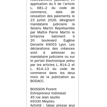
redressement judiciaire, en
application du II de l’article
L. 681–2 du code de
commerce, date de
cessation des paiements le
23 juillet 2026, désignant
mandataire judiciaire la
Selarlu Martin Représentée
par Maître Pierre Martin le
britannia batiment b
20 boulevard Eugène
Deruelle 69003 Lyon. Les
déclarations des créances
sont à adresser au
mandataire judiciaire ou sur
le portail électronique prévu
par les articles L. 814–2 et
L. 814–13 du code de
commerce dans les deux
mois de la publication au
BODACC.
BOISSON Florent
Entrepreneur Individuel
45 rue Jean Jaurès
69330 Meyzieu
Activité : tabac presse jeux