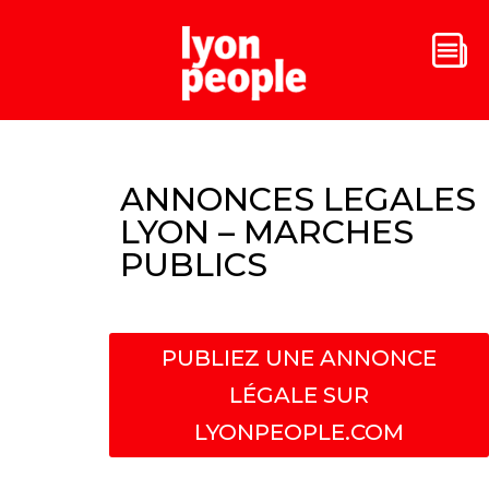
ANNONCES LEGALES
LYON – MARCHES
PUBLICS
PUBLIEZ UNE ANNONCE
LÉGALE SUR
LYONPEOPLE.COM