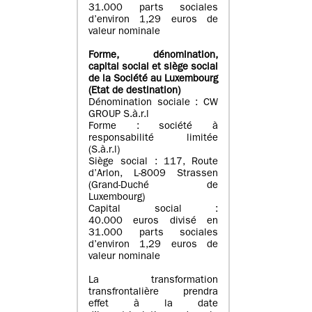
31.000 parts sociales
d’environ 1,29 euros de
valeur nominale
Forme, dénomination
,
capital social
et siège social
de la Société au Luxembourg
(Etat d
e destination
)
Dénomination sociale : CW
GROUP S.à.r.l
Forme : société à
responsabilité limitée
(S.à.r.l)
Siège social : 117, Route
d’Arlon, L-8009 Strassen
(Grand-Duché de
Luxembourg)
Capital social :
40.000 euros divisé en
31.000 parts sociales
d’environ 1,29 euros de
valeur nominale
La transformation
transfrontalière prendra
effet à la date