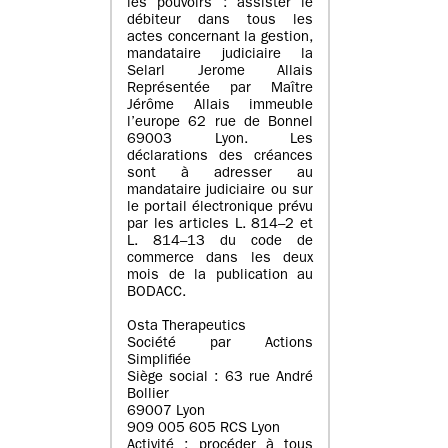
les pouvoirs : assister le
débiteur dans tous les
actes concernant la gestion,
mandataire judiciaire la
Selarl Jerome Allais
Représentée par Maître
Jérôme Allais immeuble
l’europe 62 rue de Bonnel
69003 Lyon. Les
déclarations des créances
sont à adresser au
mandataire judiciaire ou sur
le portail électronique prévu
par les articles L. 814–2 et
L. 814–13 du code de
commerce dans les deux
mois de la publication au
BODACC.
Osta Therapeutics
Société par Actions
Simplifiée
Siège social : 63 rue André
Bollier
69007 Lyon
909 005 605 RCS Lyon
Activité : procéder à tous