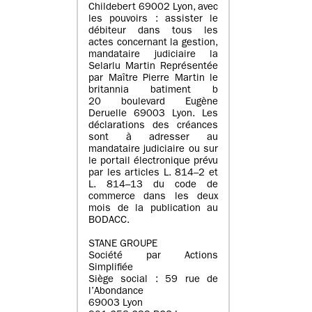
Childebert 69002 Lyon, avec
les pouvoirs : assister le
débiteur dans tous les
actes concernant la gestion,
mandataire judiciaire la
Selarlu Martin Représentée
par Maître Pierre Martin le
britannia batiment b
20 boulevard Eugène
Deruelle 69003 Lyon. Les
déclarations des créances
sont à adresser au
mandataire judiciaire ou sur
le portail électronique prévu
par les articles L. 814–2 et
L. 814–13 du code de
commerce dans les deux
mois de la publication au
BODACC.
STANE GROUPE
Société par Actions
Simplifiée
Siège social : 59 rue de
l’Abondance
69003 Lyon