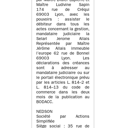
par Maître Didier Lapierre et
Maître Ludivine Sapin
174 rue de Créqui
69003 Lyon, avec les
pouvoirs : assister le
débiteur dans tous les
actes concernant la gestion,
mandataire judiciaire la
Selarl Jerome Allais
Représentée par Maître
Jérôme Allais immeuble
l’europe 62 rue de Bonnel
69003 Lyon. Les
déclarations des créances
sont à adresser au
mandataire judiciaire ou sur
le portail électronique prévu
par les articles L. 814–2 et
L. 814–13 du code de
commerce dans les deux
mois de la publication au
BODACC.
NEDSON
Société par Actions
Simplifiée
Siège social : 35 rue de