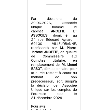
Par décisions du
30.06.2026, l’associée
unique nomme le
cabinet
ANCETTE ET
ASSOCIES
domicilié au
24 rue Edouard Aynard –
69100 VILLEURBANNE,
r
eprésenté par M
.
Pierre
-
Jérôme ANCETTE,
en qualité
de Commissaire aux
Comptes titulaire, en
remplacement de
M
.
Lionel
BABOT
, démissionnaire pour
la durée restant à courir du
mandat de son
prédécesseur, soit jusqu’à
la décision de l’Associée
Unique sur les comptes de
l’exercice clos le
31 décembre 2029
.
Pour avis