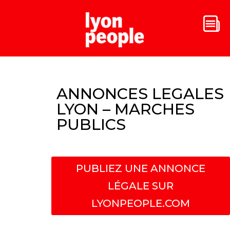
ANNONCES LEGALES
LYON – MARCHES
PUBLICS
PUBLIEZ UNE ANNONCE
LÉGALE SUR
LYONPEOPLE.COM