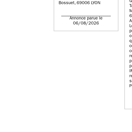
G
Bossuet, 69006 LYON
T
6
Annonce parue le
A
06/08/2026
L
p
o
q
c
c
r
p
p
r
s
P