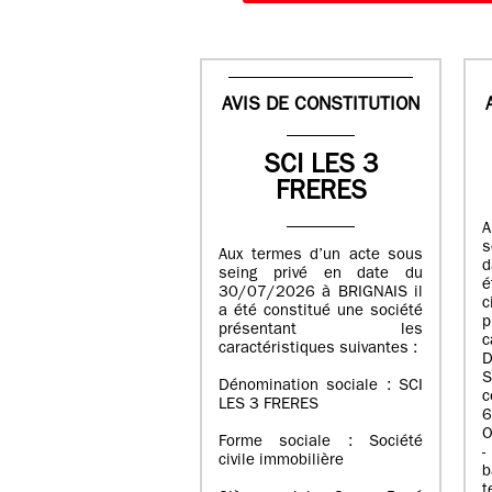
AVIS DE CONSTITUTION
SCI LES 3
FRERES
A
s
Aux termes d’un acte sous
d
seing privé en date du
é
30/07/2026 à BRIGNAIS il
a été constitué une société
présentant les
c
caractéristiques suivantes :
D
S
Dénomination sociale : SCI
LES 3 FRERES
6
O
Forme sociale : Société
-
civile immobilière
b
t