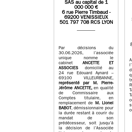
SAS
au capital de
1
0
00 000
€
6 rue Pierre Timbaud -
69200 VENISSIEUX
501 797 708 RCS LYON
Par décisions du
30.06.2026, l’associée
unique nomme le
A
cabinet
ANCETTE ET
l
ASSOCIES
domicilié au
d
24 rue Edouard Aynard –
q
69100 VILLEURBANNE,
t
r
eprésenté par M
.
Pierre
-
Jérôme ANCETTE,
en qualité
T
de Commissaire aux
T
Comptes titulaire, en
c
remplacement de
M
.
Lionel
s
BABOT
, démissionnaire pour
c
la durée restant à courir du
mandat de son
prédécesseur, soit jusqu’à
la décision de l’Associée