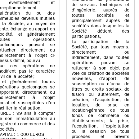
réalisation de prestations
- éventuellement et
de services techniques et
xceptionnellement
d’ingénierie, auprès de
’aliénation du ou des
toutes sociétés et
mmeubles devenus inutiles
principalement auprès de
 la Société, au moyen de
sociétés dans lesquelles la
ente, échange ou apport en
Société détient des
ociété, et généralement
participations,
toutes opérations
La participation de la
uelconques pouvant se
Société, par tous moyens,
attacher directement ou
directement ou
ndirectement à l’objet ci-
indirectement, dans toutes
essus défini, pourvu
opérations pouvant se
ue ces opérations ne
rattacher à son objet par
odifient pas le caractère
voie de création de sociétés
ivil de la Société ;
nouvelles, d’apport, de
 et généralement toutes
souscription ou d’achat de
pérations quelconques se
titres ou droits sociaux, de
apportant directement ou
fusion ou autrement, de
ndirectement à l’objet
création, d’acquisition, de
ocial et susceptibles d’en
location, de prise en
aciliter la réalisation.
location-gérance de tous
UREE : 99 ans à compter
fonds de commerce ou
e son immatriculation au
établissements ; la prise,
egistre du commerce et des
l’acquisition, l’exploitation
ociétés.
ou la cession de tous
APITAL : 1 000 EUROS
procédés et brevets