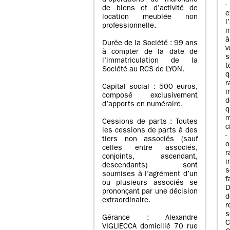
d’opérations de marchand
de biens et d’activité de
e
location meublée non
l
professionnelle.
i
à
Durée de la Société : 99 ans
v
à compter de la date de
s
l’immatriculation de la
Société au RCS de LYON.
q
r
Capital social : 500 euros,
i
composé exclusivement
d
d’apports en numéraire.
q
m
Cessions de parts : Toutes
c
les cessions de parts à des
-
tiers non associés (sauf
o
celles entre associés,
r
conjoints, ascendant,
i
descendants) sont
s
soumises à l’agrément d’un
f
ou plusieurs associés se
D
prononçant par une décision
d
extraordinaire.
r
s
Gérance : Alexandre
C
VIGLIECCA domicilié 70 rue