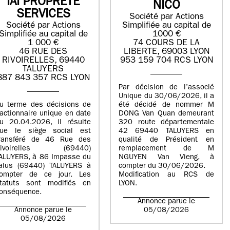
IAI PROPRETE
NICO
SERVICES
Société par Actions
Société par Actions
Simplifiée au capital de
Simplifiée au capital de
1000 €
1 000 €
74 COURS DE LA
46 RUE DES
LIBERTE, 69003 LYON
RIVOIRELLES, 69440
953 159 704 RCS LYON
TALUYERS
887 843 357 RCS LYON
Par décision de l’associé
Unique du 30/06/2026, il a
u terme des décisions de
été décidé de nommer M
’actionnaire unique en date
DONG Van Quan demeurant
u 20.04.2026, il résulte
320 route départementale
ue le siège social est
42 69440 TALUYERS en
ransféré de 46 Rue des
qualité de Président en
Rivoirelles (69440)
remplacement de M
ALUYERS, à 86 Impasse du
NGUYEN Van Vieng, à
alus (69440) TALUYERS à
compter du 30/06/2026.
ompter de ce jour. Les
Modification au RCS de
tatuts sont modifiés en
LYON.
onséquence.
Annonce parue le
Annonce parue le
05/08/2026
05/08/2026