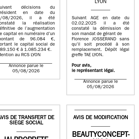
LYON
suivant décisions du
Président en date du
5/08/2026, il a été
Suivant AGE en date du
onstaté la réalisation
02.02.2025 il a été
éfinitive de l’augmentation
constaté la démission de
e capital en numéraire d’un
son mandat de gérant de
montant de 96.084 €,
Florence JOSSERAND sans
ortant le capital social de
qu’il soit procédé à son
89.150 € à 1.085.234 €.
remplacement. Dépôt légal
ention au RCS LYON
greffe TAE LYON.
Pour avis,
Annonce parue le
le représentant légal.
05/08/2026
Annonce parue le
05/08/2026
AVIS DE TRANSFERT DE
AVIS DE MODIFICATION
SIEGE SOCIAL
BEAUTYCONCEPT-