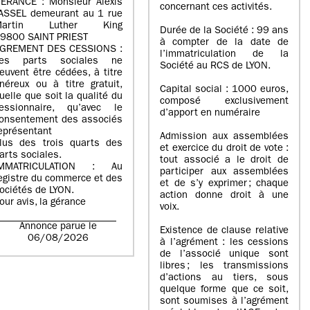
ERANCE : Monsieur Alexis
concernant ces activités.
ASSEL demeurant au 1 rue
Martin Luther King
Durée de la Société : 99 ans
9800 SAINT PRIEST
à compter de la date de
GREMENT DES CESSIONS :
l’immatriculation de la
es parts sociales ne
Société au RCS de LYON.
euvent être cédées, à titre
néreux ou à titre gratuit,
Capital social : 1000 euros,
uelle que soit la qualité du
composé exclusivement
essionnaire, qu’avec le
d’apport en numéraire
onsentement des associés
eprésentant
Admission aux assemblées
lus des trois quarts des
et exercice du droit de vote :
arts sociales.
tout associé a le droit de
IMMATRICULATION : Au
participer aux assemblées
egistre du commerce et des
et de s’y exprimer ; chaque
ociétés de LYON.
action donne droit à une
our avis, la gérance
voix.
Annonce parue le
Existence de clause relative
06/08/2026
à l’agrément : les cessions
de l’associé unique sont
libres ; les transmissions
d’actions au tiers, sous
quelque forme que ce soit,
sont soumises à l’agrément