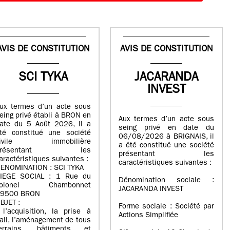
AVIS DE CONSTITUTION
AVIS DE CONSTITUTION
SCI TYKA
JACARANDA
INVEST
ux termes d’un acte sous
eing privé établi à BRON en
Aux termes d’un acte sous
ate du 5 Août 2026, il a
seing privé en date du
té constitué une société
06/08/2026 à BRIGNAIS, il
civile immobilière
a été constitué une société
présentant les
présentant les
aractéristiques suivantes :
caractéristiques suivantes :
ENOMINATION : SCI TYKA
IEGE SOCIAL : 1 Rue du
Dénomination sociale :
colonel Chambonnet
JACARANDA INVEST
9500 BRON
BJET :
Forme sociale : Société par
 l’acquisition, la prise à
Actions Simplifiée
ail, l’aménagement de tous
errains, bâtiments et