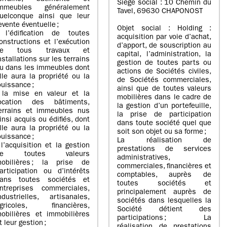
Siège social : 10 Chemin du
mmeubles généralement
Tavel, 69630 CHAPONOST
uelconque ainsi que leur
evente éventuelle ;
Objet social : Holding :
 l’édification de toutes
acquisition par voie d’achat,
onstructions et l’exécution
d’apport, de souscription au
de tous travaux et
capital, l’administration, la
nstallations sur les terrains
gestion de toutes parts ou
u dans les immeubles dont
actions de Sociétés civiles,
lle aura la propriété ou la
de Sociétés commerciales,
ouissance ;
ainsi que de toutes valeurs
 la mise en valeur et la
mobilières dans le cadre de
ocation des bâtiments,
la gestion d’un portefeuille,
errains et immeubles nus
la prise de participation
insi acquis ou édifiés, dont
dans toute société quel que
lle aura la propriété ou la
soit son objet ou sa forme ;
ouissance ;
La réalisation de
 l’acquisition et la gestion
prestations de services
de toutes valeurs
administratives,
obilières ; la prise de
commerciales, financières et
articipation ou d’intérêts
comptables, auprès de
ans toutes sociétés et
toutes sociétés et
ntreprises commerciales,
principalement auprès de
ndustrielles, artisanales,
sociétés dans lesquelles la
gricoles, financières,
Société détient des
obilières et immobilières
participations ; La
t leur gestion ;