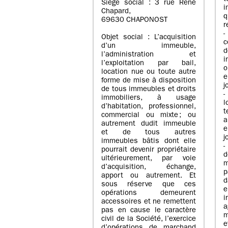
Siège social : 3 rue René
i
Chapard,
q
69630 CHAPONOST
r
-
Objet social : L’acquisition
c
d’un immeuble,
l’administration et
i
l’exploitation par bail,
o
location nue ou toute autre
e
forme de mise à disposition
j
de tous immeubles et droits
-
immobiliers, à usage
l
d’habitation, professionnel,
t
commercial ou mixte ; ou
a
autrement dudit immeuble
e
et de tous autres
j
immeubles bâtis dont elle
-
pourrait devenir propriétaire
ultérieurement, par voie
m
d’acquisition, échange,
p
apport ou autrement. Et
d
sous réserve que ces
e
opérations demeurent
i
accessoires et ne remettent
a
pas en cause le caractère
m
civil de la Société, l’exercice
e