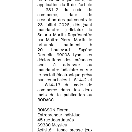
redressement judiciaire, en
application du II de l’article
L. 681–2 du code de
commerce, date de
cessation des paiements le
23 juillet 2026, désignant
mandataire judiciaire la
Selarlu Martin Représentée
par Maître Pierre Martin le
britannia batiment b
20 boulevard Eugène
Deruelle 69003 Lyon. Les
déclarations des créances
sont à adresser au
mandataire judiciaire ou sur
le portail électronique prévu
par les articles L. 814–2 et
L. 814–13 du code de
commerce dans les deux
mois de la publication au
BODACC.
BOISSON Florent
Entrepreneur Individuel
45 rue Jean Jaurès
69330 Meyzieu
Activité : tabac presse jeux