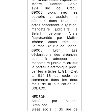
par Maître Didier Lapierre et
Maître Ludivine Sapin
174 rue de Créqui
69003 Lyon, avec les
pouvoirs : assister le
débiteur dans tous les
actes concernant la gestion,
mandataire judiciaire la
Selarl Jerome Allais
Représentée par Maître
Jérôme Allais immeuble
l’europe 62 rue de Bonnel
69003 Lyon. Les
déclarations des créances
sont à adresser au
mandataire judiciaire ou sur
le portail électronique prévu
par les articles L. 814–2 et
L. 814–13 du code de
commerce dans les deux
mois de la publication au
BODACC.
NEDSON
Société par Actions
Simplifiée
Siège social : 35 rue de