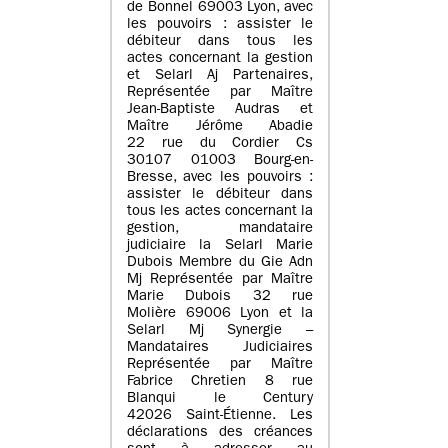
de Bonnel 69003 Lyon, avec
les pouvoirs : assister le
débiteur dans tous les
actes concernant la gestion
et Selarl Aj Partenaires,
Représentée par Maître
Jean-Baptiste Audras et
Maître Jérôme Abadie
22 rue du Cordier Cs
30107 01003 Bourg-en-
Bresse, avec les pouvoirs :
assister le débiteur dans
tous les actes concernant la
gestion, mandataire
judiciaire la Selarl Marie
Dubois Membre du Gie Adn
Mj Représentée par Maître
Marie Dubois 32 rue
Molière 69006 Lyon et la
Selarl Mj Synergie –
Mandataires Judiciaires
Représentée par Maître
Fabrice Chretien 8 rue
Blanqui le Century
42026 Saint-Étienne. Les
déclarations des créances