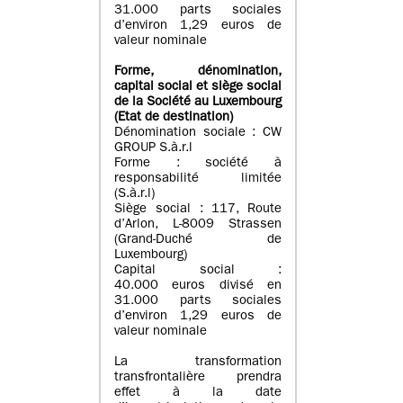
31.000 parts sociales
d’environ 1,29 euros de
valeur nominale
Forme, dénomination
,
capital social
et siège social
de la Société au Luxembourg
(Etat d
e destination
)
Dénomination sociale : CW
GROUP S.à.r.l
Forme : société à
responsabilité limitée
(S.à.r.l)
Siège social : 117, Route
d’Arlon, L-8009 Strassen
(Grand-Duché de
Luxembourg)
Capital social :
40.000 euros divisé en
31.000 parts sociales
d’environ 1,29 euros de
valeur nominale
La transformation
transfrontalière prendra
effet à la date