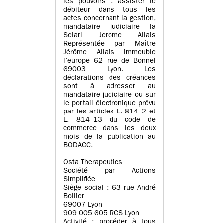
les pouvoirs : assister le
débiteur dans tous les
actes concernant la gestion,
mandataire judiciaire la
Selarl Jerome Allais
Représentée par Maître
Jérôme Allais immeuble
l’europe 62 rue de Bonnel
69003 Lyon. Les
déclarations des créances
sont à adresser au
mandataire judiciaire ou sur
le portail électronique prévu
par les articles L. 814–2 et
L. 814–13 du code de
commerce dans les deux
mois de la publication au
BODACC.
Osta Therapeutics
Société par Actions
Simplifiée
Siège social : 63 rue André
Bollier
69007 Lyon
909 005 605 RCS Lyon
Activité : procéder à tous