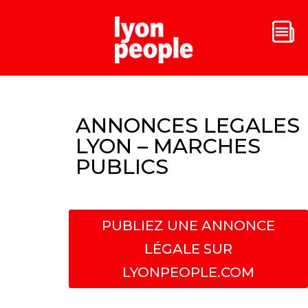
ANNONCES LEGALES
LYON – MARCHES
PUBLICS
PUBLIEZ UNE ANNONCE
LÉGALE SUR
LYONPEOPLE.COM