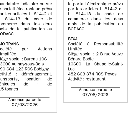
andataire judiciaire ou sur
le portail électronique prévu
e portail électronique prévu
par les articles L. 814–2 et
ar les articles L. 814–2 et
L. 814–13 du code de
L. 814–13 du code de
commerce dans les deux
ommerce dans les deux
mois de la publication au
ois de la publication au
BODACC.
ODACC.
BTXA
MO TRANS
Société à Responsabilité
Société par Actions
Limitée
implifiée
Siège social : 2 B rue Veuve
iège social : Bureau 106
Bénard Bodie
3600 Aulnay-sous-Bois
10600 La Chapelle-Saint-
90 684 123 RCS Bobigny
Luc
ctivité : déménagement,
482 663 374 RCS Troyes
ransports, location de
Activité : restaurant
véhicules de + de
.5 tonnes
Annonce parue le
07/08/2026
Annonce parue le
07/08/2026