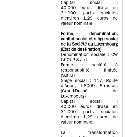
Capital social :
40.000 euros divisé en
31.000 parts sociales
d’environ 1,29 euros de
valeur nominale
Forme, dénomination
,
capital social
et siège social
de la Société au Luxembourg
(Etat d
e destination
)
Dénomination sociale : CW
GROUP S.à.r.l
Forme : société à
responsabilité limitée
(S.à.r.l)
Siège social : 117, Route
d’Arlon, L-8009 Strassen
(Grand-Duché de
Luxembourg)
Capital social :
40.000 euros divisé en
31.000 parts sociales
d’environ 1,29 euros de
valeur nominale
La transformation