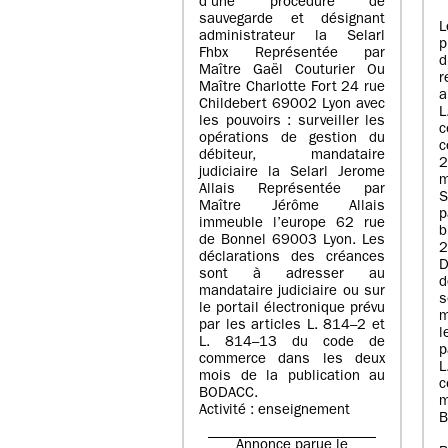
d’une procédure de
sauvegarde et désignant
L
administrateur la Selarl
p
Fhbx Représentée par
Maître Gaël Couturier Ou
r
Maître Charlotte Fort 24 rue
a
Childebert 69002 Lyon avec
les pouvoirs : surveiller les
opérations de gestion du
c
débiteur, mandataire
2
judiciaire la Selarl Jerome
m
Allais Représentée par
S
Maître Jérôme Allais
p
immeuble l’europe 62 rue
de Bonnel 69003 Lyon. Les
déclarations des créances
D
sont à adresser au
d
mandataire judiciaire ou sur
le portail électronique prévu
m
par les articles L. 814–2 et
l
L. 814–13 du code de
p
commerce dans les deux
mois de la publication au
c
BODACC.
m
Activité : enseignement
B
Annonce parue le