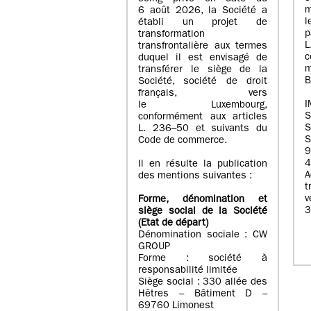
m
6 août 2026, la Société a
l
établi un projet de
p
transformation
transfrontalière aux termes
c
duquel il est envisagé de
m
transférer le siège de la
B
Société, société de droit
français, vers
I
le Luxembourg,
conformément aux articles
S
L. 236–50 et suivants du
S
Code de commerce.
9
4
Il en résulte la publication
A
des mentions suivantes :
t
Forme, dénomination et
3
siège social de la Société
(Etat
de départ
)
Dénomination sociale : CW
GROUP
Forme : société à
responsabilité limitée
Siège social : 330 allée des
Hêtres – Bâtiment D –
69760 Limonest