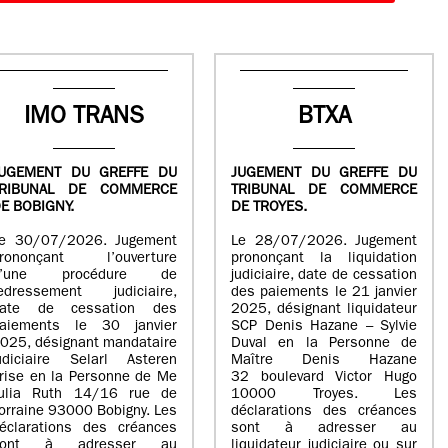
IMO TRANS
BTXA
UGEMENT DU GREFFE DU
JUGEMENT DU GREFFE DU
TRIBUNAL DE COMMERCE
TRIBUNAL DE COMMERCE
E BOBIGNY.
DE TROYES.
e 30/07/2026. Jugement
Le 28/07/2026. Jugement
rononçant l’ouverture
prononçant la liquidation
d’une procédure de
judiciaire, date de cessation
edressement judiciaire,
des paiements le 21 janvier
ate de cessation des
2025, désignant liquidateur
aiements le 30 janvier
SCP Denis Hazane – Sylvie
025, désignant mandataire
Duval en la Personne de
udiciaire Selarl Asteren
Maître Denis Hazane
rise en la Personne de Me
32 boulevard Victor Hugo
ulia Ruth 14/16 rue de
10000 Troyes. Les
orraine 93000 Bobigny. Les
déclarations des créances
éclarations des créances
sont à adresser au
sont à adresser au
liquidateur judiciaire ou sur