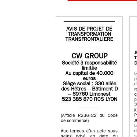
AVIS DE PROJET DE
TRANSFORMATION
TRANSFRONTALIERE
J
CW GROUP
Société à responsabilité
D
limitée
Au capital de 40.000
L
euros
p
Siège social : 330 allée
des Hêtres – Bâtiment D
r
– 69760 Limonest
d
523 385 870 RCS LYON
p
2
j
P
(Article R236–22 du Code
J
de commerce)
L
d
Aux termes d’un acte sous
seing privé en date du