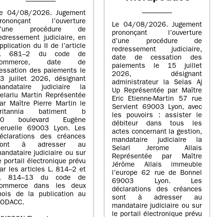
e 04/08/2026. Jugement
rononçant l’ouverture
Le 04/08/2026. Jugement
d’une procédure de
prononçant l’ouverture
edressement judiciaire, en
d’une procédure de
pplication du II de l’article
redressement judiciaire,
L. 681–2 du code de
date de cessation des
commerce, date de
paiements le 15 juillet
essation des paiements le
2026, désignant
3 juillet 2026, désignant
administrateur la Selas Aj
andataire judiciaire la
Up Représentée par Maître
elarlu Martin Représentée
Eric Etienne-Martin 57 rue
ar Maître Pierre Martin le
Servient 69003 Lyon, avec
britannia batiment b
les pouvoirs : assister le
20 boulevard Eugène
débiteur dans tous les
eruelle 69003 Lyon. Les
actes concernant la gestion,
éclarations des créances
mandataire judiciaire la
sont à adresser au
Selarl Jerome Allais
andataire judiciaire ou sur
Représentée par Maître
e portail électronique prévu
Jérôme Allais immeuble
ar les articles L. 814–2 et
l’europe 62 rue de Bonnel
L. 814–13 du code de
69003 Lyon. Les
ommerce dans les deux
déclarations des créances
ois de la publication au
sont à adresser au
ODACC.
mandataire judiciaire ou sur
le portail électronique prévu