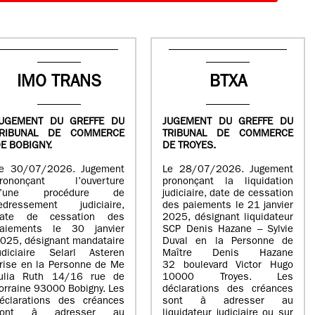
IMO TRANS
BTXA
UGEMENT DU GREFFE DU
JUGEMENT DU GREFFE DU
TRIBUNAL DE COMMERCE
TRIBUNAL DE COMMERCE
E BOBIGNY.
DE TROYES.
e 30/07/2026. Jugement
Le 28/07/2026. Jugement
rononçant l’ouverture
prononçant la liquidation
d’une procédure de
judiciaire, date de cessation
edressement judiciaire,
des paiements le 21 janvier
ate de cessation des
2025, désignant liquidateur
aiements le 30 janvier
SCP Denis Hazane – Sylvie
025, désignant mandataire
Duval en la Personne de
udiciaire Selarl Asteren
Maître Denis Hazane
rise en la Personne de Me
32 boulevard Victor Hugo
ulia Ruth 14/16 rue de
10000 Troyes. Les
orraine 93000 Bobigny. Les
déclarations des créances
éclarations des créances
sont à adresser au
sont à adresser au
liquidateur judiciaire ou sur