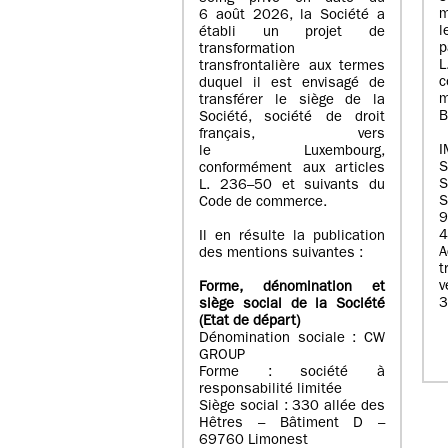
m
6 août 2026, la Société a
l
établi un projet de
p
transformation
transfrontalière aux termes
c
duquel il est envisagé de
m
transférer le siège de la
B
Société, société de droit
français, vers
I
le Luxembourg,
conformément aux articles
S
L. 236–50 et suivants du
S
Code de commerce.
9
4
Il en résulte la publication
A
des mentions suivantes :
t
Forme, dénomination et
3
siège social de la Société
(Etat
de départ
)
Dénomination sociale : CW
GROUP
Forme : société à
responsabilité limitée
Siège social : 330 allée des
Hêtres – Bâtiment D –
69760 Limonest