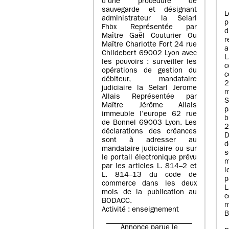
d’une procédure de
sauvegarde et désignant
L
administrateur la Selarl
p
Fhbx Représentée par
Maître Gaël Couturier Ou
r
Maître Charlotte Fort 24 rue
a
Childebert 69002 Lyon avec
les pouvoirs : surveiller les
opérations de gestion du
c
débiteur, mandataire
2
judiciaire la Selarl Jerome
m
Allais Représentée par
S
Maître Jérôme Allais
p
immeuble l’europe 62 rue
de Bonnel 69003 Lyon. Les
déclarations des créances
D
sont à adresser au
d
mandataire judiciaire ou sur
le portail électronique prévu
m
par les articles L. 814–2 et
l
L. 814–13 du code de
p
commerce dans les deux
mois de la publication au
c
BODACC.
m
Activité : enseignement
B
Annonce parue le