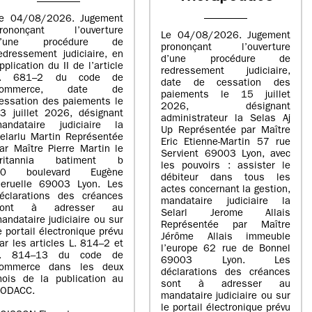
e 04/08/2026. Jugement
rononçant l’ouverture
Le 04/08/2026. Jugement
d’une procédure de
prononçant l’ouverture
edressement judiciaire, en
d’une procédure de
pplication du II de l’article
redressement judiciaire,
L. 681–2 du code de
date de cessation des
commerce, date de
paiements le 15 juillet
essation des paiements le
2026, désignant
3 juillet 2026, désignant
administrateur la Selas Aj
andataire judiciaire la
Up Représentée par Maître
elarlu Martin Représentée
Eric Etienne-Martin 57 rue
ar Maître Pierre Martin le
Servient 69003 Lyon, avec
britannia batiment b
les pouvoirs : assister le
20 boulevard Eugène
débiteur dans tous les
eruelle 69003 Lyon. Les
actes concernant la gestion,
éclarations des créances
mandataire judiciaire la
sont à adresser au
Selarl Jerome Allais
andataire judiciaire ou sur
Représentée par Maître
e portail électronique prévu
Jérôme Allais immeuble
ar les articles L. 814–2 et
l’europe 62 rue de Bonnel
L. 814–13 du code de
69003 Lyon. Les
ommerce dans les deux
déclarations des créances
ois de la publication au
sont à adresser au
ODACC.
mandataire judiciaire ou sur
le portail électronique prévu