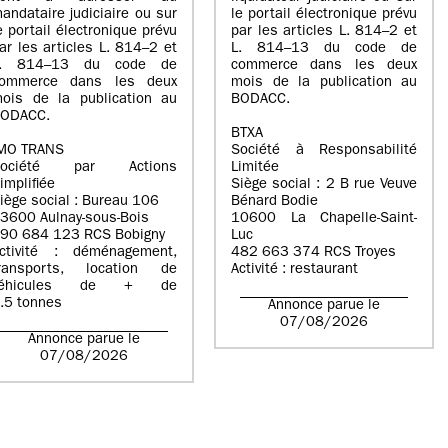
andataire judiciaire ou sur
le portail électronique prévu
e portail électronique prévu
par les articles L. 814–2 et
ar les articles L. 814–2 et
L. 814–13 du code de
L. 814–13 du code de
commerce dans les deux
ommerce dans les deux
mois de la publication au
ois de la publication au
BODACC.
ODACC.
BTXA
MO TRANS
Société à Responsabilité
Société par Actions
Limitée
implifiée
Siège social : 2 B rue Veuve
iège social : Bureau 106
Bénard Bodie
3600 Aulnay-sous-Bois
10600 La Chapelle-Saint-
90 684 123 RCS Bobigny
Luc
ctivité : déménagement,
482 663 374 RCS Troyes
ransports, location de
Activité : restaurant
véhicules de + de
.5 tonnes
Annonce parue le
07/08/2026
Annonce parue le
07/08/2026