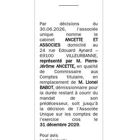
Par décisions du
30.06.2026, l’associée
unique nomme le
cabinet
ANCETTE ET
ASSOCIES
domicilié au
24 rue Edouard Aynard –
69100 VILLEURBANNE,
r
eprésenté par M
.
Pierre
-
Jérôme ANCETTE,
en qualité
de Commissaire aux
Comptes titulaire, en
remplacement de
M
.
Lionel
BABOT
, démissionnaire pour
la durée restant à courir du
mandat de son
prédécesseur, soit jusqu’à
la décision de l’Associée
Unique sur les comptes de
l’exercice clos le
31 décembre 2029
.
Pour avis