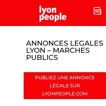
ANNONCES LEGALES
LYON – MARCHES
PUBLICS
PUBLIEZ UNE ANNONCE
LÉGALE SUR
LYONPEOPLE.COM