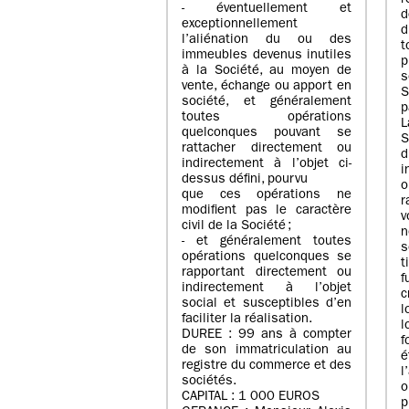
r
- éventuellement et
d
exceptionnellement
d
l’aliénation du ou des
immeubles devenus inutiles
p
à la Société, au moyen de
s
vente, échange ou apport en
société, et généralement
p
toutes opérations
L
quelconques pouvant se
S
rattacher directement ou
indirectement à l’objet ci-
i
dessus défini, pourvu
o
que ces opérations ne
r
modifient pas le caractère
v
civil de la Société ;
n
- et généralement toutes
s
opérations quelconques se
t
rapportant directement ou
f
indirectement à l’objet
c
social et susceptibles d’en
l
faciliter la réalisation.
l
DUREE : 99 ans à compter
de son immatriculation au
é
registre du commerce et des
l
sociétés.
o
CAPITAL : 1 000 EUROS