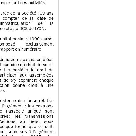
oncernant ces activités.
urée de la Société : 99 ans
 compter de la date de
’immatriculation de la
ociété au RCS de LYON.
apital social : 1000 euros,
omposé exclusivement
’apport en numéraire
dmission aux assemblées
t exercice du droit de vote :
out associé a le droit de
articiper aux assemblées
t de s’y exprimer ; chaque
ction donne droit à une
oix.
xistence de clause relative
 l’agrément : les cessions
e l’associé unique sont
ibres ; les transmissions
’actions au tiers, sous
uelque forme que ce soit,
ont soumises à l’agrément