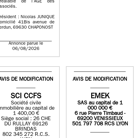
réalable de l’AGE des
ssociés.
résident : Nicolas JUNIQUE
omicilié 41Bis avenue de
erdun, 69630 CHAPONOST
Annonce parue le
06/08/2026
AVIS DE MODIFICATION
AVIS DE MODIFICATION
SCI CCFS
EMEK
Société civile
SAS
au capital de
1
mmobilière au capital de
0
00 000
€
1 400,00 €
6 rue Pierre Timbaud -
Siège social : 26 CHE
69200 VENISSIEUX
DU RULLAY 69126
501 797 708 RCS LYON
BRINDAS
802 345 272 R.C.S.