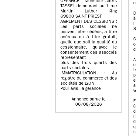
GERANCE : Monsieur Alexis
c
TASSEL demeurant au 1 rue
Martin Luther King
D
69800 SAINT PRIEST
à
AGREMENT DES CESSIONS :
l
Les parts sociales ne
S
peuvent être cédées, à titre
onéreux ou à titre gratuit,
C
quelle que soit la qualité du
c
cessionnaire, qu’avec le
d
consentement des associés
représentant
A
plus des trois quarts des
e
parts sociales.
t
IMMATRICULATION : Au
p
registre du commerce et des
e
sociétés de LYON.
a
Pour avis, la gérance
v
Annonce parue le
E
06/08/2026
à
d
l
d
q
s