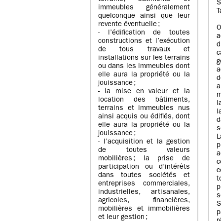
S
immeubles généralement
T
quelconque ainsi que leur
revente éventuelle ;
O
- l’édification de toutes
a
constructions et l’exécution
d
de tous travaux et
c
installations sur les terrains
g
ou dans les immeubles dont
a
elle aura la propriété ou la
d
jouissance ;
a
- la mise en valeur et la
m
location des bâtiments,
l
terrains et immeubles nus
l
ainsi acquis ou édifiés, dont
d
elle aura la propriété ou la
s
jouissance ;
- l’acquisition et la gestion
p
de toutes valeurs
a
mobilières ; la prise de
c
participation ou d’intérêts
c
dans toutes sociétés et
entreprises commerciales,
p
industrielles, artisanales,
s
agricoles, financières,
mobilières et immobilières
et leur gestion ;