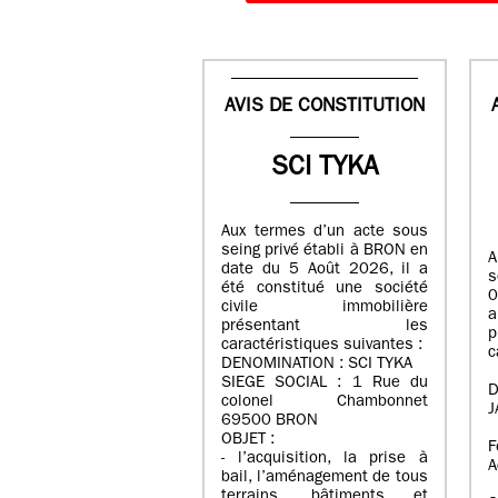
AVIS DE CONSTITUTION
SCI TYKA
Aux termes d’un acte sous
seing privé établi à BRON en
A
date du 5 Août 2026, il a
s
été constitué une société
0
civile immobilière
a
présentant les
caractéristiques suivantes :
c
DENOMINATION : SCI TYKA
SIEGE SOCIAL : 1 Rue du
D
colonel Chambonnet
J
69500 BRON
OBJET :
F
- l’acquisition, la prise à
A
bail, l’aménagement de tous
terrains, bâtiments et