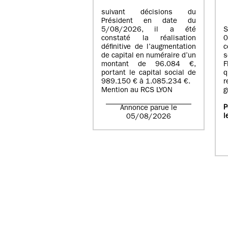
suivant décisions du
Président en date du
5/08/2026, il a été
S
constaté la réalisation
définitive de l’augmentation
c
de capital en numéraire d’un
s
montant de 96.084 €,
F
portant le capital social de
q
989.150 € à 1.085.234 €.
r
Mention au RCS LYON
g
P
Annonce parue le
l
05/08/2026