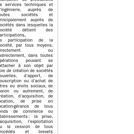
éalisation de prestations
e services techniques et
’ingénierie, auprès de
toutes sociétés et
rincipalement auprès de
ociétés dans lesquelles la
Société détient des
articipations,
a participation de la
ociété, par tous moyens,
directement ou
ndirectement, dans toutes
pérations pouvant se
attacher à son objet par
oie de création de sociétés
ouvelles, d’apport, de
ouscription ou d’achat de
itres ou droits sociaux, de
usion ou autrement, de
réation, d’acquisition, de
ocation, de prise en
ocation-gérance de tous
fonds de commerce ou
tablissements ; la prise,
’acquisition, l’exploitation
u la cession de tous
procédés et brevets