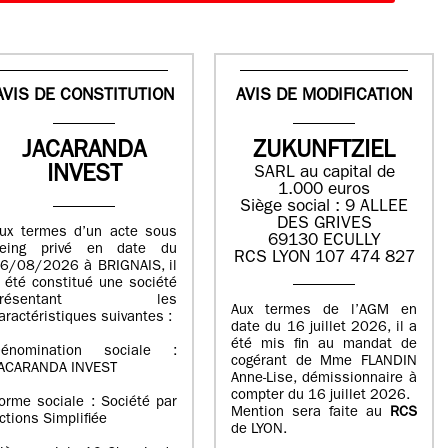
AVIS DE CONSTITUTION
AVIS DE MODIFICATION
JACARANDA
ZUKUNFTZIEL
INVEST
SARL au capital de
1.000 euros
Siège social : 9 ALLEE
DES GRIVES
ux termes d’un acte sous
69130 ECULLY
eing privé en date du
RCS LYON 107 474 827
6/08/2026 à BRIGNAIS, il
 été constitué une société
présentant les
Aux termes de l’AGM en
aractéristiques suivantes :
date du 16 juillet 2026, il a
été mis fin au mandat de
énomination sociale :
cogérant de Mme FLANDIN
ACARANDA INVEST
Anne-Lise, démissionnaire à
compter du 16 juillet 2026.
orme sociale : Société par
Mention sera faite au
RCS
ctions Simplifiée
de LYON.