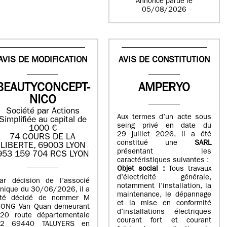
Annonce parue le
05/08/2026
AVIS DE MODIFICATION
AVIS DE CONSTITUTION
BEAUTYCONCEPT-
AMPERYO
NICO
Société par Actions
Aux termes d’un acte sous
Simplifiée au capital de
seing privé en date du
1000 €
29 juillet 2026, il a été
74 COURS DE LA
constitué
une
SARL
LIBERTE, 69003 LYON
présentant les
953 159 704 RCS LYON
caractéristiques suivantes :
Objet social :
Tous travaux
d’électricité générale,
ar décision de l’associé
notamment l’installation, la
nique du 30/06/2026, il a
maintenance, le dépannage
té décidé de nommer M
et la mise en conformité
ONG Van Quan demeurant
d’installations électriques
20 route départementale
courant fort et courant
42 69440 TALUYERS en