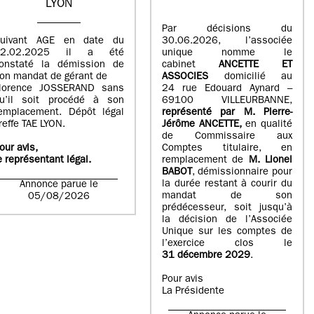
LYON
Par décisions du
uivant AGE en date du
30.06.2026, l’associée
02.02.2025 il a été
unique nomme le
onstaté la démission de
cabinet
ANCETTE ET
on mandat de gérant de
ASSOCIES
domicilié au
lorence JOSSERAND sans
24 rue Edouard Aynard –
u’il soit procédé à son
69100 VILLEURBANNE,
emplacement. Dépôt légal
r
eprésenté par M
.
Pierre
-
reffe TAE LYON.
Jérôme ANCETTE,
en qualité
de Commissaire aux
our avis,
Comptes titulaire, en
e représentant légal.
remplacement de
M
.
Lionel
BABOT
, démissionnaire pour
la durée restant à courir du
Annonce parue le
mandat de son
05/08/2026
prédécesseur, soit jusqu’à
la décision de l’Associée
Unique sur les comptes de
l’exercice clos le
31 décembre 2029
.
Pour avis
La Présidente