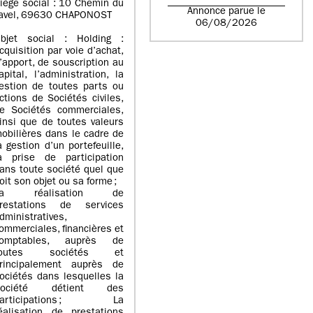
iège social : 10 Chemin du
Annonce parue le
avel, 69630 CHAPONOST
06/08/2026
bjet social : Holding :
cquisition par voie d’achat,
’apport, de souscription au
apital, l’administration, la
estion de toutes parts ou
ctions de Sociétés civiles,
e Sociétés commerciales,
insi que de toutes valeurs
obilières dans le cadre de
a gestion d’un portefeuille,
a prise de participation
ans toute société quel que
oit son objet ou sa forme ;
La réalisation de
restations de services
dministratives,
ommerciales, financières et
omptables, auprès de
toutes sociétés et
rincipalement auprès de
ociétés dans lesquelles la
Société détient des
participations ; La