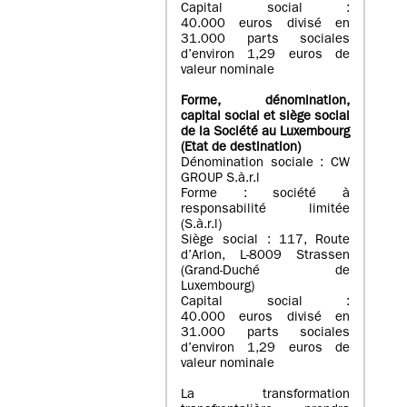
Capital social :
40.000 euros divisé en
31.000 parts sociales
d’environ 1,29 euros de
valeur nominale
Forme, dénomination
,
capital social
et siège social
de la Société au Luxembourg
(Etat d
e destination
)
Dénomination sociale : CW
GROUP S.à.r.l
Forme : société à
responsabilité limitée
(S.à.r.l)
Siège social : 117, Route
d’Arlon, L-8009 Strassen
(Grand-Duché de
Luxembourg)
Capital social :
40.000 euros divisé en
31.000 parts sociales
d’environ 1,29 euros de
valeur nominale
La transformation