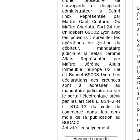
d’une procédure de
sauvegarde et désignant
L
administrateur la Selarl
p
Fhbx Représentée par
Maître Gaël Couturier Ou
r
Maître Charlotte Fort 24 rue
a
Childebert 69002 Lyon avec
les pouvoirs : surveiller les
opérations de gestion du
c
débiteur, mandataire
2
judiciaire la Selarl Jerome
m
Allais Représentée par
S
Maître Jérôme Allais
p
immeuble l’europe 62 rue
de Bonnel 69003 Lyon. Les
déclarations des créances
D
sont à adresser au
d
mandataire judiciaire ou sur
le portail électronique prévu
m
par les articles L. 814–2 et
l
L. 814–13 du code de
p
commerce dans les deux
mois de la publication au
c
BODACC.
m
Activité : enseignement
B
Annonce parue le