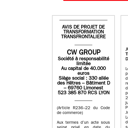
AVIS DE PROJET DE
TRANSFORMATION
TRANSFRONTALIERE
J
CW GROUP
Société à responsabilité
D
limitée
Au capital de 40.000
L
euros
p
Siège social : 330 allée
des Hêtres – Bâtiment D
r
– 69760 Limonest
d
523 385 870 RCS LYON
p
2
j
P
(Article R236–22 du Code
J
de commerce)
L
d
Aux termes d’un acte sous
seing privé en date du