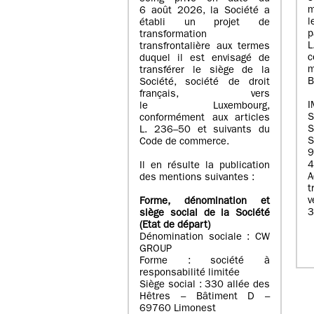
m
6 août 2026, la Société a
l
établi un projet de
p
transformation
transfrontalière aux termes
c
duquel il est envisagé de
m
transférer le siège de la
B
Société, société de droit
français, vers
I
le Luxembourg,
conformément aux articles
S
L. 236–50 et suivants du
S
Code de commerce.
9
4
Il en résulte la publication
A
des mentions suivantes :
t
Forme, dénomination et
3
siège social de la Société
(Etat
de départ
)
Dénomination sociale : CW
GROUP
Forme : société à
responsabilité limitée
Siège social : 330 allée des
Hêtres – Bâtiment D –
69760 Limonest