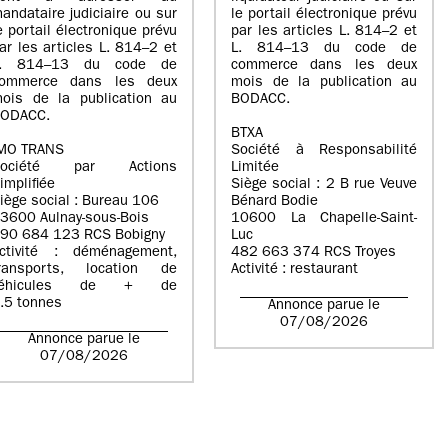
andataire judiciaire ou sur
le portail électronique prévu
e portail électronique prévu
par les articles L. 814–2 et
ar les articles L. 814–2 et
L. 814–13 du code de
L. 814–13 du code de
commerce dans les deux
ommerce dans les deux
mois de la publication au
ois de la publication au
BODACC.
ODACC.
BTXA
MO TRANS
Société à Responsabilité
Société par Actions
Limitée
implifiée
Siège social : 2 B rue Veuve
iège social : Bureau 106
Bénard Bodie
3600 Aulnay-sous-Bois
10600 La Chapelle-Saint-
90 684 123 RCS Bobigny
Luc
ctivité : déménagement,
482 663 374 RCS Troyes
ransports, location de
Activité : restaurant
véhicules de + de
.5 tonnes
Annonce parue le
07/08/2026
Annonce parue le
07/08/2026