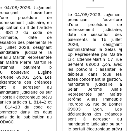
e 04/08/2026. Jugement
rononçant l’ouverture
Le 04/08/2026. Jugement
d’une procédure de
prononçant l’ouverture
edressement judiciaire, en
d’une procédure de
pplication du II de l’article
redressement judiciaire,
L. 681–2 du code de
date de cessation des
commerce, date de
paiements le 15 juillet
essation des paiements le
2026, désignant
3 juillet 2026, désignant
administrateur la Selas Aj
andataire judiciaire la
Up Représentée par Maître
elarlu Martin Représentée
Eric Etienne-Martin 57 rue
ar Maître Pierre Martin le
Servient 69003 Lyon, avec
britannia batiment b
les pouvoirs : assister le
20 boulevard Eugène
débiteur dans tous les
eruelle 69003 Lyon. Les
actes concernant la gestion,
éclarations des créances
mandataire judiciaire la
sont à adresser au
Selarl Jerome Allais
andataire judiciaire ou sur
Représentée par Maître
e portail électronique prévu
Jérôme Allais immeuble
ar les articles L. 814–2 et
l’europe 62 rue de Bonnel
L. 814–13 du code de
69003 Lyon. Les
ommerce dans les deux
déclarations des créances
ois de la publication au
sont à adresser au
ODACC.
mandataire judiciaire ou sur
le portail électronique prévu