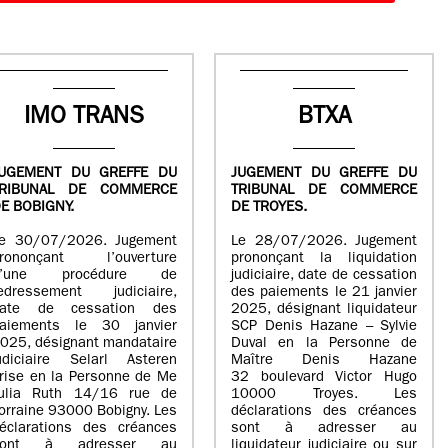
IMO TRANS
BTXA
UGEMENT DU GREFFE DU
JUGEMENT DU GREFFE DU
TRIBUNAL DE COMMERCE
TRIBUNAL DE COMMERCE
E BOBIGNY.
DE TROYES.
e 30/07/2026. Jugement
Le 28/07/2026. Jugement
rononçant l’ouverture
prononçant la liquidation
d’une procédure de
judiciaire, date de cessation
edressement judiciaire,
des paiements le 21 janvier
ate de cessation des
2025, désignant liquidateur
aiements le 30 janvier
SCP Denis Hazane – Sylvie
025, désignant mandataire
Duval en la Personne de
udiciaire Selarl Asteren
Maître Denis Hazane
rise en la Personne de Me
32 boulevard Victor Hugo
ulia Ruth 14/16 rue de
10000 Troyes. Les
orraine 93000 Bobigny. Les
déclarations des créances
éclarations des créances
sont à adresser au
sont à adresser au
liquidateur judiciaire ou sur