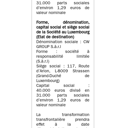
31.000 parts sociales
d’environ 1,29 euros de
valeur nominale
Forme, dénomination
,
capital social
et siège social
de la Société au Luxembourg
(Etat d
e destination
)
Dénomination sociale : CW
GROUP S.à.r.l
Forme : société à
responsabilité limitée
(S.à.r.l)
Siège social : 117, Route
d’Arlon, L-8009 Strassen
(Grand-Duché de
Luxembourg)
Capital social :
40.000 euros divisé en
31.000 parts sociales
d’environ 1,29 euros de
valeur nominale
La transformation
transfrontalière prendra
effet à la date