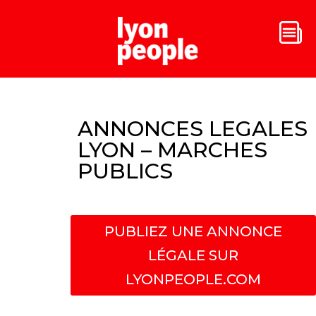
ANNONCES LEGALES
LYON – MARCHES
PUBLICS
PUBLIEZ UNE ANNONCE
LÉGALE SUR
LYONPEOPLE.COM