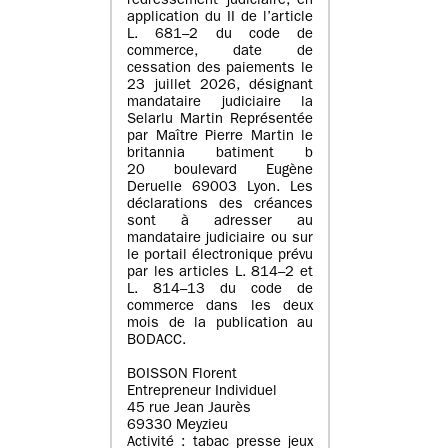
redressement judiciaire, en
application du II de l’article
L. 681–2 du code de
commerce, date de
cessation des paiements le
23 juillet 2026, désignant
mandataire judiciaire la
Selarlu Martin Représentée
par Maître Pierre Martin le
britannia batiment b
20 boulevard Eugène
Deruelle 69003 Lyon. Les
déclarations des créances
sont à adresser au
mandataire judiciaire ou sur
le portail électronique prévu
par les articles L. 814–2 et
L. 814–13 du code de
commerce dans les deux
mois de la publication au
BODACC.
BOISSON Florent
Entrepreneur Individuel
45 rue Jean Jaurès
69330 Meyzieu
Activité : tabac presse jeux