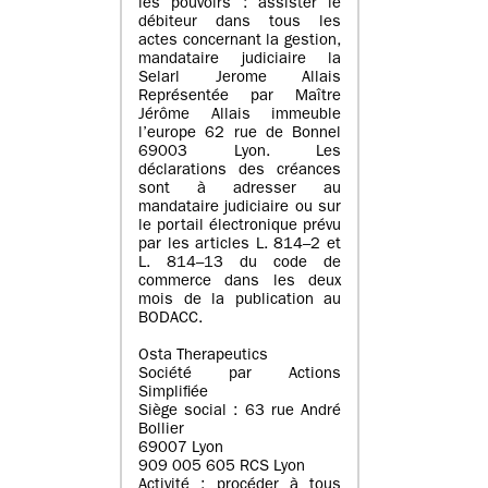
les pouvoirs : assister le
débiteur dans tous les
actes concernant la gestion,
mandataire judiciaire la
Selarl Jerome Allais
Représentée par Maître
Jérôme Allais immeuble
l’europe 62 rue de Bonnel
69003 Lyon. Les
déclarations des créances
sont à adresser au
mandataire judiciaire ou sur
le portail électronique prévu
par les articles L. 814–2 et
L. 814–13 du code de
commerce dans les deux
mois de la publication au
BODACC.
Osta Therapeutics
Société par Actions
Simplifiée
Siège social : 63 rue André
Bollier
69007 Lyon
909 005 605 RCS Lyon
Activité : procéder à tous