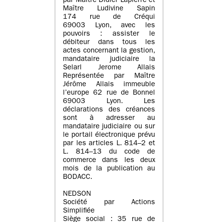
par Maître Didier Lapierre et
Maître Ludivine Sapin
174 rue de Créqui
69003 Lyon, avec les
pouvoirs : assister le
débiteur dans tous les
actes concernant la gestion,
mandataire judiciaire la
Selarl Jerome Allais
Représentée par Maître
Jérôme Allais immeuble
l’europe 62 rue de Bonnel
69003 Lyon. Les
déclarations des créances
sont à adresser au
mandataire judiciaire ou sur
le portail électronique prévu
par les articles L. 814–2 et
L. 814–13 du code de
commerce dans les deux
mois de la publication au
BODACC.
NEDSON
Société par Actions
Simplifiée
Siège social : 35 rue de