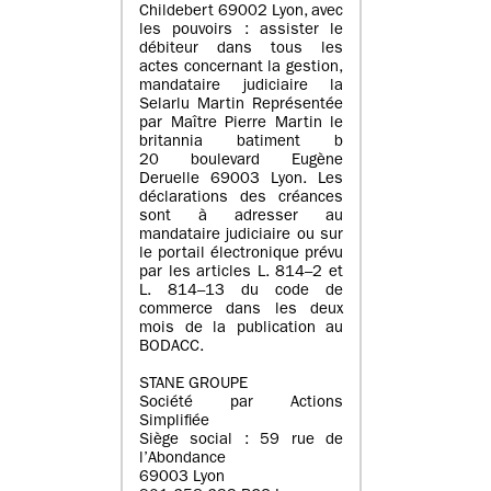
Childebert 69002 Lyon, avec
les pouvoirs : assister le
débiteur dans tous les
actes concernant la gestion,
mandataire judiciaire la
Selarlu Martin Représentée
par Maître Pierre Martin le
britannia batiment b
20 boulevard Eugène
Deruelle 69003 Lyon. Les
déclarations des créances
sont à adresser au
mandataire judiciaire ou sur
le portail électronique prévu
par les articles L. 814–2 et
L. 814–13 du code de
commerce dans les deux
mois de la publication au
BODACC.
STANE GROUPE
Société par Actions
Simplifiée
Siège social : 59 rue de
l’Abondance
69003 Lyon