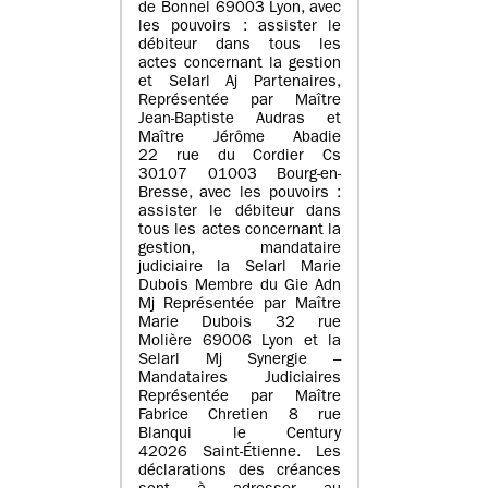
de Bonnel 69003 Lyon, avec
les pouvoirs : assister le
débiteur dans tous les
actes concernant la gestion
et Selarl Aj Partenaires,
Représentée par Maître
Jean-Baptiste Audras et
Maître Jérôme Abadie
22 rue du Cordier Cs
30107 01003 Bourg-en-
Bresse, avec les pouvoirs :
assister le débiteur dans
tous les actes concernant la
gestion, mandataire
judiciaire la Selarl Marie
Dubois Membre du Gie Adn
Mj Représentée par Maître
Marie Dubois 32 rue
Molière 69006 Lyon et la
Selarl Mj Synergie –
Mandataires Judiciaires
Représentée par Maître
Fabrice Chretien 8 rue
Blanqui le Century
42026 Saint-Étienne. Les
déclarations des créances