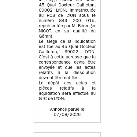
le siège social est situé
45 Quai Docteur Gailleton,
69002 LYON
, immatriculée
au
RCS de LYON sous le
numéro 843 200 015
,
représentée par
M. Bérenger
NICOT
, en sa qualité de
Gérant.
Le siège de la liquidation
est fixé au
45 Quai Docteur
Gailleton, 69002 LYON
.
C’est à cette adresse que la
correspondance devra être
envoyée et que les actes
relatifs à la dissolution
devront être notifiés.
Le dépôt des actes et
pièces relatifs à la
liquidation sera effectué au
GTC de
LYON
.
Annonce parue le
07/08/2026