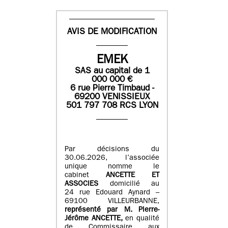
AVIS DE MODIFICATION
EMEK
SAS
au capital de
1
0
00 000
€
6 rue Pierre Timbaud -
69200 VENISSIEUX
501 797 708 RCS LYON
Par décisions du
30.06.2026, l’associée
unique nomme le
cabinet
ANCETTE ET
ASSOCIES
domicilié au
24 rue Edouard Aynard –
69100 VILLEURBANNE,
r
eprésenté par M
.
Pierre
-
Jérôme ANCETTE,
en qualité
de Commissaire aux