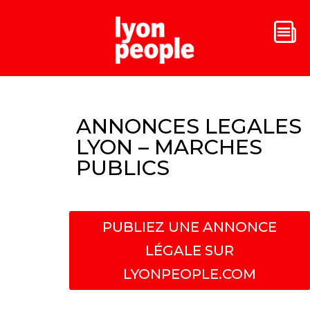
ANNONCES LEGALES
LYON – MARCHES
PUBLICS
PUBLIEZ UNE ANNONCE
LÉGALE SUR
LYONPEOPLE.COM