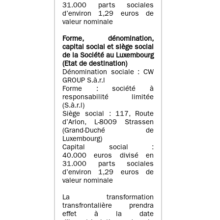
31.000 parts sociales
d’environ 1,29 euros de
valeur nominale
Forme, dénomination
,
capital social
et siège social
de la Société au Luxembourg
(Etat d
e destination
)
Dénomination sociale : CW
GROUP S.à.r.l
Forme : société à
responsabilité limitée
(S.à.r.l)
Siège social : 117, Route
d’Arlon, L-8009 Strassen
(Grand-Duché de
Luxembourg)
Capital social :
40.000 euros divisé en
31.000 parts sociales
d’environ 1,29 euros de
valeur nominale
La transformation
transfrontalière prendra
effet à la date