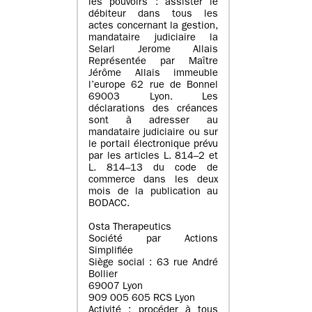
les pouvoirs : assister le
débiteur dans tous les
actes concernant la gestion,
mandataire judiciaire la
Selarl Jerome Allais
Représentée par Maître
Jérôme Allais immeuble
l’europe 62 rue de Bonnel
69003 Lyon. Les
déclarations des créances
sont à adresser au
mandataire judiciaire ou sur
le portail électronique prévu
par les articles L. 814–2 et
L. 814–13 du code de
commerce dans les deux
mois de la publication au
BODACC.
Osta Therapeutics
Société par Actions
Simplifiée
Siège social : 63 rue André
Bollier
69007 Lyon
909 005 605 RCS Lyon
Activité : procéder à tous