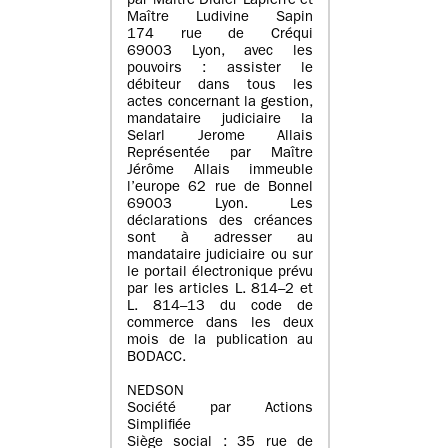
par Maître Didier Lapierre et
Maître Ludivine Sapin
174 rue de Créqui
69003 Lyon, avec les
pouvoirs : assister le
débiteur dans tous les
actes concernant la gestion,
mandataire judiciaire la
Selarl Jerome Allais
Représentée par Maître
Jérôme Allais immeuble
l’europe 62 rue de Bonnel
69003 Lyon. Les
déclarations des créances
sont à adresser au
mandataire judiciaire ou sur
le portail électronique prévu
par les articles L. 814–2 et
L. 814–13 du code de
commerce dans les deux
mois de la publication au
BODACC.
NEDSON
Société par Actions
Simplifiée
Siège social : 35 rue de