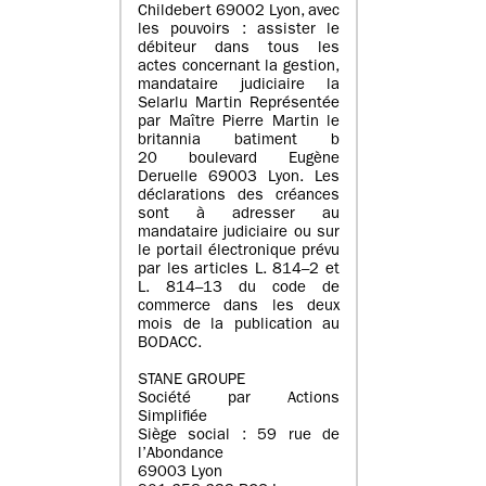
Childebert 69002 Lyon, avec
les pouvoirs : assister le
débiteur dans tous les
actes concernant la gestion,
mandataire judiciaire la
Selarlu Martin Représentée
par Maître Pierre Martin le
britannia batiment b
20 boulevard Eugène
Deruelle 69003 Lyon. Les
déclarations des créances
sont à adresser au
mandataire judiciaire ou sur
le portail électronique prévu
par les articles L. 814–2 et
L. 814–13 du code de
commerce dans les deux
mois de la publication au
BODACC.
STANE GROUPE
Société par Actions
Simplifiée
Siège social : 59 rue de
l’Abondance
69003 Lyon