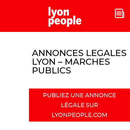
ANNONCES LEGALES
LYON – MARCHES
PUBLICS
PUBLIEZ UNE ANNONCE
LÉGALE SUR
LYONPEOPLE.COM