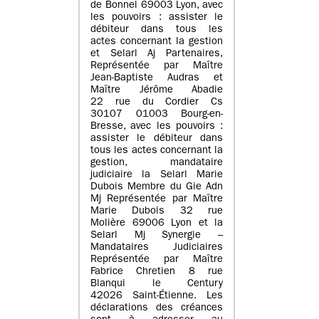
de Bonnel 69003 Lyon, avec
les pouvoirs : assister le
débiteur dans tous les
actes concernant la gestion
et Selarl Aj Partenaires,
Représentée par Maître
Jean-Baptiste Audras et
Maître Jérôme Abadie
22 rue du Cordier Cs
30107 01003 Bourg-en-
Bresse, avec les pouvoirs :
assister le débiteur dans
tous les actes concernant la
gestion, mandataire
judiciaire la Selarl Marie
Dubois Membre du Gie Adn
Mj Représentée par Maître
Marie Dubois 32 rue
Molière 69006 Lyon et la
Selarl Mj Synergie –
Mandataires Judiciaires
Représentée par Maître
Fabrice Chretien 8 rue
Blanqui le Century
42026 Saint-Étienne. Les
déclarations des créances