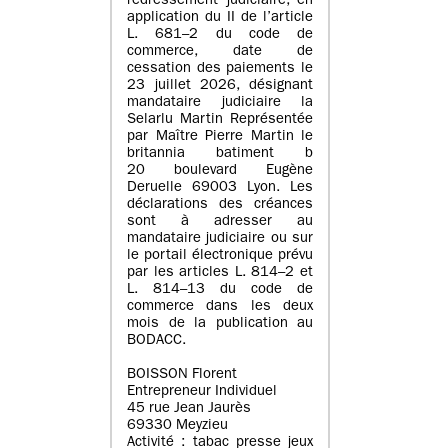
redressement judiciaire, en
application du II de l’article
L. 681–2 du code de
commerce, date de
cessation des paiements le
23 juillet 2026, désignant
mandataire judiciaire la
Selarlu Martin Représentée
par Maître Pierre Martin le
britannia batiment b
20 boulevard Eugène
Deruelle 69003 Lyon. Les
déclarations des créances
sont à adresser au
mandataire judiciaire ou sur
le portail électronique prévu
par les articles L. 814–2 et
L. 814–13 du code de
commerce dans les deux
mois de la publication au
BODACC.
BOISSON Florent
Entrepreneur Individuel
45 rue Jean Jaurès
69330 Meyzieu
Activité : tabac presse jeux