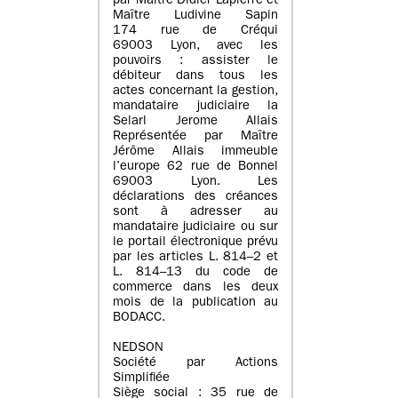
par Maître Didier Lapierre et
Maître Ludivine Sapin
174 rue de Créqui
69003 Lyon, avec les
pouvoirs : assister le
débiteur dans tous les
actes concernant la gestion,
mandataire judiciaire la
Selarl Jerome Allais
Représentée par Maître
Jérôme Allais immeuble
l’europe 62 rue de Bonnel
69003 Lyon. Les
déclarations des créances
sont à adresser au
mandataire judiciaire ou sur
le portail électronique prévu
par les articles L. 814–2 et
L. 814–13 du code de
commerce dans les deux
mois de la publication au
BODACC.
NEDSON
Société par Actions
Simplifiée
Siège social : 35 rue de