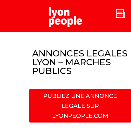
ANNONCES LEGALES
LYON – MARCHES
PUBLICS
PUBLIEZ UNE ANNONCE
LÉGALE SUR
LYONPEOPLE.COM