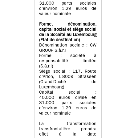
31.000 parts sociales
d’environ 1,29 euros de
valeur nominale
Forme, dénomination
,
capital social
et siège social
de la Société au Luxembourg
(Etat d
e destination
)
Dénomination sociale : CW
GROUP S.à.r.l
Forme : société à
responsabilité limitée
(S.à.r.l)
Siège social : 117, Route
d’Arlon, L-8009 Strassen
(Grand-Duché de
Luxembourg)
Capital social :
40.000 euros divisé en
31.000 parts sociales
d’environ 1,29 euros de
valeur nominale
La transformation
transfrontalière prendra
effet à la date