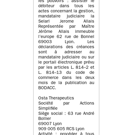
les pouvoirs : assister le
débiteur dans tous les
actes concernant la gestion,
mandataire judiciaire la
Selarl Jerome Allais
Représentée par Maître
Jérôme Allais immeuble
l’europe 62 rue de Bonnel
69003 Lyon. Les
déclarations des créances
sont à adresser au
mandataire judiciaire ou sur
le portail électronique prévu
par les articles L. 814–2 et
L. 814–13 du code de
commerce dans les deux
mois de la publication au
BODACC.
Osta Therapeutics
Société par Actions
Simplifiée
Siège social : 63 rue André
Bollier
69007 Lyon
909 005 605 RCS Lyon
Activité : procéder à tous