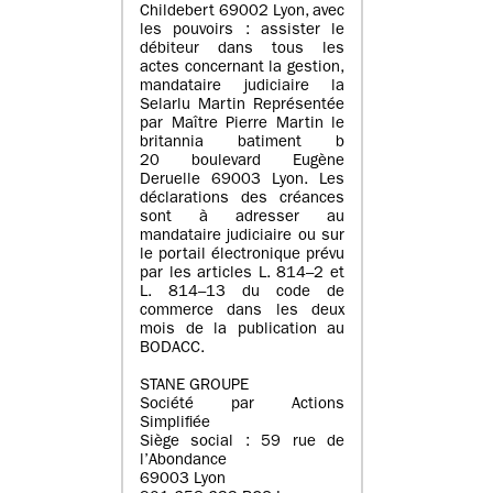
Childebert 69002 Lyon, avec
les pouvoirs : assister le
débiteur dans tous les
actes concernant la gestion,
mandataire judiciaire la
Selarlu Martin Représentée
par Maître Pierre Martin le
britannia batiment b
20 boulevard Eugène
Deruelle 69003 Lyon. Les
déclarations des créances
sont à adresser au
mandataire judiciaire ou sur
le portail électronique prévu
par les articles L. 814–2 et
L. 814–13 du code de
commerce dans les deux
mois de la publication au
BODACC.
STANE GROUPE
Société par Actions
Simplifiée
Siège social : 59 rue de
l’Abondance
69003 Lyon