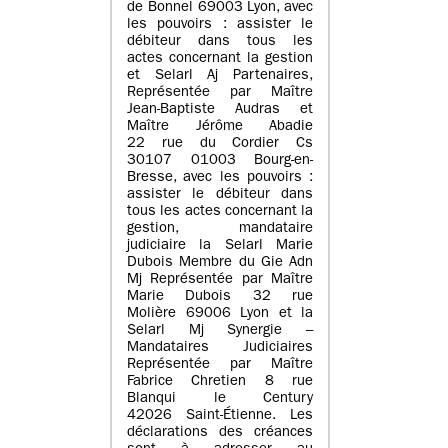
de Bonnel 69003 Lyon, avec
les pouvoirs : assister le
débiteur dans tous les
actes concernant la gestion
et Selarl Aj Partenaires,
Représentée par Maître
Jean-Baptiste Audras et
Maître Jérôme Abadie
22 rue du Cordier Cs
30107 01003 Bourg-en-
Bresse, avec les pouvoirs :
assister le débiteur dans
tous les actes concernant la
gestion, mandataire
judiciaire la Selarl Marie
Dubois Membre du Gie Adn
Mj Représentée par Maître
Marie Dubois 32 rue
Molière 69006 Lyon et la
Selarl Mj Synergie –
Mandataires Judiciaires
Représentée par Maître
Fabrice Chretien 8 rue
Blanqui le Century
42026 Saint-Étienne. Les
déclarations des créances