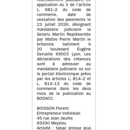
redressement judiciaire, en
application du II de l’article
L. 681–2 du code de
commerce, date de
cessation des paiements le
23 juillet 2026, désignant
mandataire judiciaire la
Selarlu Martin Représentée
par Maître Pierre Martin le
britannia batiment b
20 boulevard Eugène
Deruelle 69003 Lyon. Les
déclarations des créances
sont à adresser au
mandataire judiciaire ou sur
le portail électronique prévu
par les articles L. 814–2 et
L. 814–13 du code de
commerce dans les deux
mois de la publication au
BODACC.
BOISSON Florent
Entrepreneur Individuel
45 rue Jean Jaurès
69330 Meyzieu
Activité : tabac presse jeux