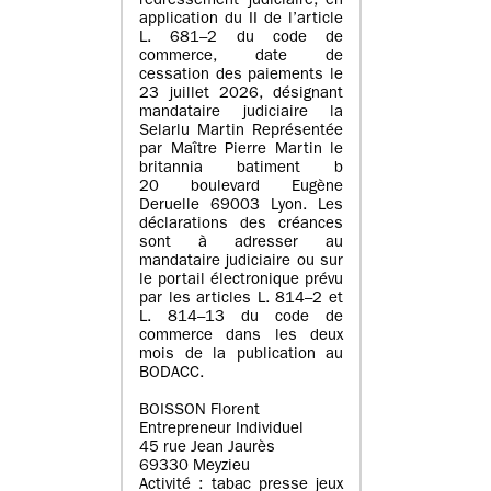
redressement judiciaire, en
application du II de l’article
L. 681–2 du code de
commerce, date de
cessation des paiements le
23 juillet 2026, désignant
mandataire judiciaire la
Selarlu Martin Représentée
par Maître Pierre Martin le
britannia batiment b
20 boulevard Eugène
Deruelle 69003 Lyon. Les
déclarations des créances
sont à adresser au
mandataire judiciaire ou sur
le portail électronique prévu
par les articles L. 814–2 et
L. 814–13 du code de
commerce dans les deux
mois de la publication au
BODACC.
BOISSON Florent
Entrepreneur Individuel
45 rue Jean Jaurès
69330 Meyzieu
Activité : tabac presse jeux