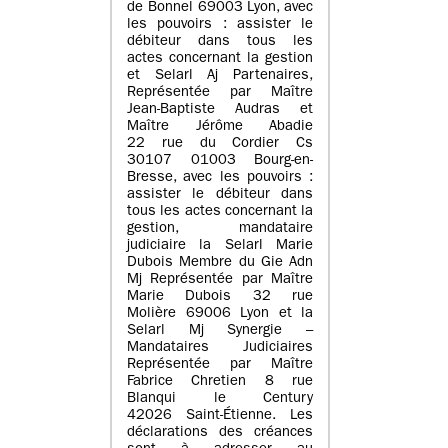
de Bonnel 69003 Lyon, avec
les pouvoirs : assister le
débiteur dans tous les
actes concernant la gestion
et Selarl Aj Partenaires,
Représentée par Maître
Jean-Baptiste Audras et
Maître Jérôme Abadie
22 rue du Cordier Cs
30107 01003 Bourg-en-
Bresse, avec les pouvoirs :
assister le débiteur dans
tous les actes concernant la
gestion, mandataire
judiciaire la Selarl Marie
Dubois Membre du Gie Adn
Mj Représentée par Maître
Marie Dubois 32 rue
Molière 69006 Lyon et la
Selarl Mj Synergie –
Mandataires Judiciaires
Représentée par Maître
Fabrice Chretien 8 rue
Blanqui le Century
42026 Saint-Étienne. Les
déclarations des créances