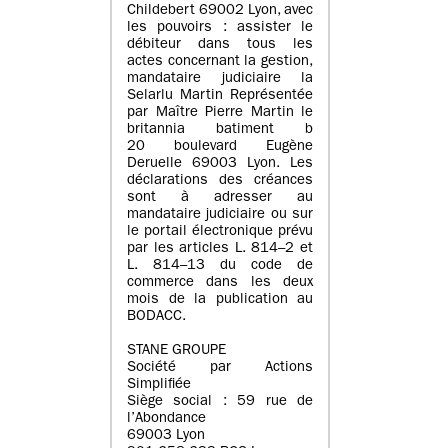
Childebert 69002 Lyon, avec
les pouvoirs : assister le
débiteur dans tous les
actes concernant la gestion,
mandataire judiciaire la
Selarlu Martin Représentée
par Maître Pierre Martin le
britannia batiment b
20 boulevard Eugène
Deruelle 69003 Lyon. Les
déclarations des créances
sont à adresser au
mandataire judiciaire ou sur
le portail électronique prévu
par les articles L. 814–2 et
L. 814–13 du code de
commerce dans les deux
mois de la publication au
BODACC.
STANE GROUPE
Société par Actions
Simplifiée
Siège social : 59 rue de
l’Abondance
69003 Lyon