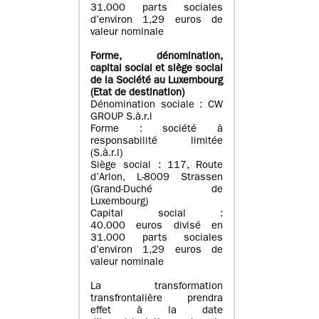
31.000 parts sociales
d’environ 1,29 euros de
valeur nominale
Forme, dénomination
,
capital social
et siège social
de la Société au Luxembourg
(Etat d
e destination
)
Dénomination sociale : CW
GROUP S.à.r.l
Forme : société à
responsabilité limitée
(S.à.r.l)
Siège social : 117, Route
d’Arlon, L-8009 Strassen
(Grand-Duché de
Luxembourg)
Capital social :
40.000 euros divisé en
31.000 parts sociales
d’environ 1,29 euros de
valeur nominale
La transformation
transfrontalière prendra
effet à la date