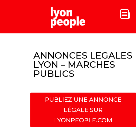
ANNONCES LEGALES
LYON – MARCHES
PUBLICS
PUBLIEZ UNE ANNONCE
LÉGALE SUR
LYONPEOPLE.COM