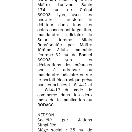
par Maître Didier Lapierre et
Maître Ludivine Sapin
174 rue de Créqui
69003 Lyon, avec les
pouvoirs : assister le
débiteur dans tous les
actes concernant la gestion,
mandataire judiciaire la
Selarl Jerome Allais
Représentée par Maître
Jérôme Allais immeuble
l’europe 62 rue de Bonnel
69003 Lyon. Les
déclarations des créances
sont à adresser au
mandataire judiciaire ou sur
le portail électronique prévu
par les articles L. 814–2 et
L. 814–13 du code de
commerce dans les deux
mois de la publication au
BODACC.
NEDSON
Société par Actions
Simplifiée
Siège social : 35 rue de