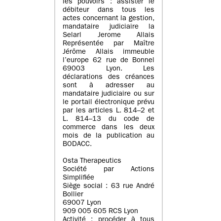
les pouvoirs : assister le
débiteur dans tous les
actes concernant la gestion,
mandataire judiciaire la
Selarl Jerome Allais
Représentée par Maître
Jérôme Allais immeuble
l’europe 62 rue de Bonnel
69003 Lyon. Les
déclarations des créances
sont à adresser au
mandataire judiciaire ou sur
le portail électronique prévu
par les articles L. 814–2 et
L. 814–13 du code de
commerce dans les deux
mois de la publication au
BODACC.
Osta Therapeutics
Société par Actions
Simplifiée
Siège social : 63 rue André
Bollier
69007 Lyon
909 005 605 RCS Lyon
Activité : procéder à tous