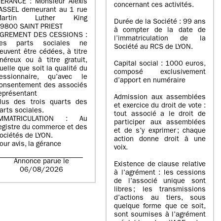
ERANCE : Monsieur Alexis
concernant ces activités.
ASSEL demeurant au 1 rue
Martin Luther King
Durée de la Société : 99 ans
9800 SAINT PRIEST
à compter de la date de
GREMENT DES CESSIONS :
l’immatriculation de la
es parts sociales ne
Société au RCS de LYON.
euvent être cédées, à titre
néreux ou à titre gratuit,
Capital social : 1000 euros,
uelle que soit la qualité du
composé exclusivement
essionnaire, qu’avec le
d’apport en numéraire
onsentement des associés
eprésentant
Admission aux assemblées
lus des trois quarts des
et exercice du droit de vote :
arts sociales.
tout associé a le droit de
IMMATRICULATION : Au
participer aux assemblées
egistre du commerce et des
et de s’y exprimer ; chaque
ociétés de LYON.
action donne droit à une
our avis, la gérance
voix.
Annonce parue le
Existence de clause relative
06/08/2026
à l’agrément : les cessions
de l’associé unique sont
libres ; les transmissions
d’actions au tiers, sous
quelque forme que ce soit,
sont soumises à l’agrément