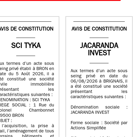
AVIS DE CONSTITUTION
AVIS DE CONSTITUTION
SCI TYKA
JACARANDA
INVEST
ux termes d’un acte sous
eing privé établi à BRON en
Aux termes d’un acte sous
ate du 5 Août 2026, il a
seing privé en date du
té constitué une société
06/08/2026 à BRIGNAIS, il
civile immobilière
a été constitué une société
présentant les
présentant les
aractéristiques suivantes :
caractéristiques suivantes :
ENOMINATION : SCI TYKA
IEGE SOCIAL : 1 Rue du
Dénomination sociale :
colonel Chambonnet
JACARANDA INVEST
9500 BRON
BJET :
Forme sociale : Société par
 l’acquisition, la prise à
Actions Simplifiée
ail, l’aménagement de tous
errains, bâtiments et