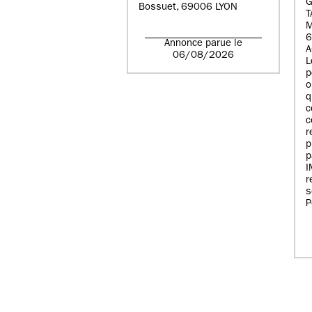
G
Bossuet, 69006 LYON
T
6
Annonce parue le
A
06/08/2026
L
p
o
q
c
c
r
p
p
r
s
P