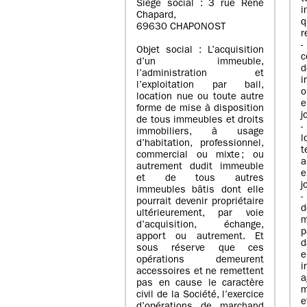
Siège social : 3 rue René
i
Chapard,
q
69630 CHAPONOST
r
-
Objet social : L’acquisition
c
d’un immeuble,
l’administration et
i
l’exploitation par bail,
o
location nue ou toute autre
e
forme de mise à disposition
j
de tous immeubles et droits
-
immobiliers, à usage
l
d’habitation, professionnel,
t
commercial ou mixte ; ou
a
autrement dudit immeuble
e
et de tous autres
j
immeubles bâtis dont elle
-
pourrait devenir propriétaire
ultérieurement, par voie
m
d’acquisition, échange,
p
apport ou autrement. Et
d
sous réserve que ces
e
opérations demeurent
i
accessoires et ne remettent
a
pas en cause le caractère
m
civil de la Société, l’exercice
e