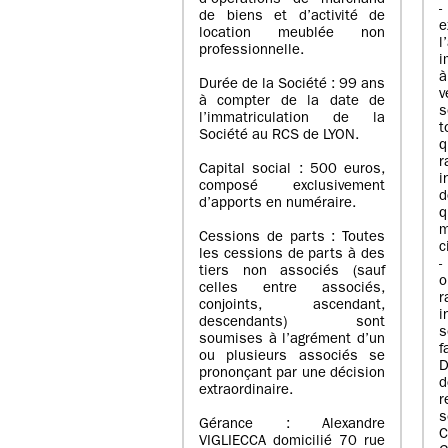
d’opérations de marchand
de biens et d’activité de
e
location meublée non
l
professionnelle.
i
à
Durée de la Société : 99 ans
v
à compter de la date de
s
l’immatriculation de la
Société au RCS de LYON.
q
r
Capital social : 500 euros,
i
composé exclusivement
d
d’apports en numéraire.
q
m
Cessions de parts : Toutes
c
les cessions de parts à des
-
tiers non associés (sauf
o
celles entre associés,
r
conjoints, ascendant,
i
descendants) sont
s
soumises à l’agrément d’un
f
ou plusieurs associés se
D
prononçant par une décision
d
extraordinaire.
r
s
Gérance : Alexandre
C
VIGLIECCA domicilié 70 rue