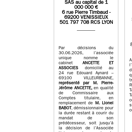
SAS
au capital de
1
0
00 000
€
6 rue Pierre Timbaud -
69200 VENISSIEUX
501 797 708 RCS LYON
Par décisions du
30.06.2026, l’associée
unique nomme le
A
cabinet
ANCETTE ET
l
ASSOCIES
domicilié au
d
24 rue Edouard Aynard –
q
69100 VILLEURBANNE,
t
r
eprésenté par M
.
Pierre
-
Jérôme ANCETTE,
en qualité
T
de Commissaire aux
T
Comptes titulaire, en
c
remplacement de
M
.
Lionel
s
BABOT
, démissionnaire pour
c
la durée restant à courir du
mandat de son
prédécesseur, soit jusqu’à
la décision de l’Associée