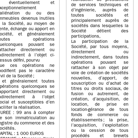
réalisation de prestations
- éventuellement et
de services techniques et
xceptionnellement
d’ingénierie, auprès de
’aliénation du ou des
toutes sociétés et
mmeubles devenus inutiles
principalement auprès de
 la Société, au moyen de
sociétés dans lesquelles la
ente, échange ou apport en
Société détient des
ociété, et généralement
participations,
toutes opérations
La participation de la
uelconques pouvant se
Société, par tous moyens,
attacher directement ou
directement ou
ndirectement à l’objet ci-
indirectement, dans toutes
essus défini, pourvu
opérations pouvant se
ue ces opérations ne
rattacher à son objet par
odifient pas le caractère
voie de création de sociétés
ivil de la Société ;
nouvelles, d’apport, de
 et généralement toutes
souscription ou d’achat de
pérations quelconques se
titres ou droits sociaux, de
apportant directement ou
fusion ou autrement, de
ndirectement à l’objet
création, d’acquisition, de
ocial et susceptibles d’en
location, de prise en
aciliter la réalisation.
location-gérance de tous
UREE : 99 ans à compter
fonds de commerce ou
e son immatriculation au
établissements ; la prise,
egistre du commerce et des
l’acquisition, l’exploitation
ociétés.
ou la cession de tous
APITAL : 1 000 EUROS
procédés et brevets