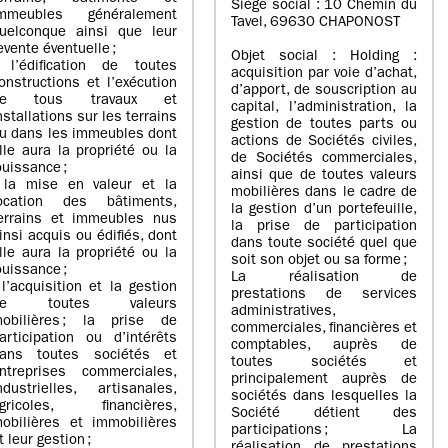
Siège social : 10 Chemin du
mmeubles généralement
Tavel, 69630 CHAPONOST
uelconque ainsi que leur
evente éventuelle ;
Objet social : Holding :
 l’édification de toutes
acquisition par voie d’achat,
onstructions et l’exécution
d’apport, de souscription au
de tous travaux et
capital, l’administration, la
nstallations sur les terrains
gestion de toutes parts ou
u dans les immeubles dont
actions de Sociétés civiles,
lle aura la propriété ou la
de Sociétés commerciales,
ouissance ;
ainsi que de toutes valeurs
 la mise en valeur et la
mobilières dans le cadre de
ocation des bâtiments,
la gestion d’un portefeuille,
errains et immeubles nus
la prise de participation
insi acquis ou édifiés, dont
dans toute société quel que
lle aura la propriété ou la
soit son objet ou sa forme ;
ouissance ;
La réalisation de
 l’acquisition et la gestion
prestations de services
de toutes valeurs
administratives,
obilières ; la prise de
commerciales, financières et
articipation ou d’intérêts
comptables, auprès de
ans toutes sociétés et
toutes sociétés et
ntreprises commerciales,
principalement auprès de
ndustrielles, artisanales,
sociétés dans lesquelles la
gricoles, financières,
Société détient des
obilières et immobilières
participations ; La
t leur gestion ;