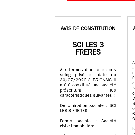
AVIS DE CONSTITUTION
SCI LES 3
FRERES
A
s
Aux termes d’un acte sous
d
seing privé en date du
é
30/07/2026 à BRIGNAIS il
a été constitué une société
présentant les
c
caractéristiques suivantes :
D
S
Dénomination sociale : SCI
LES 3 FRERES
6
O
Forme sociale : Société
-
civile immobilière
b
t