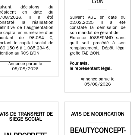
LYON
suivant décisions du
Président en date du
5/08/2026, il a été
Suivant AGE en date du
onstaté la réalisation
02.02.2025 il a été
éfinitive de l’augmentation
constaté la démission de
e capital en numéraire d’un
son mandat de gérant de
montant de 96.084 €,
Florence JOSSERAND sans
ortant le capital social de
qu’il soit procédé à son
89.150 € à 1.085.234 €.
remplacement. Dépôt légal
ention au RCS LYON
greffe TAE LYON.
Pour avis,
Annonce parue le
le représentant légal.
05/08/2026
Annonce parue le
05/08/2026
AVIS DE TRANSFERT DE
AVIS DE MODIFICATION
SIEGE SOCIAL
BEAUTYCONCEPT-