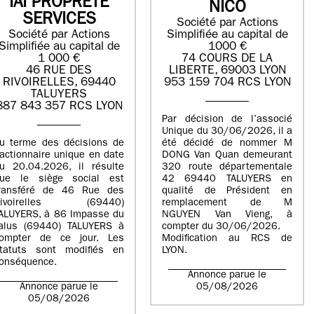
IAI PROPRETE
NICO
SERVICES
Société par Actions
Société par Actions
Simplifiée au capital de
Simplifiée au capital de
1000 €
1 000 €
74 COURS DE LA
46 RUE DES
LIBERTE, 69003 LYON
RIVOIRELLES, 69440
953 159 704 RCS LYON
TALUYERS
887 843 357 RCS LYON
Par décision de l’associé
Unique du 30/06/2026, il a
u terme des décisions de
été décidé de nommer M
’actionnaire unique en date
DONG Van Quan demeurant
u 20.04.2026, il résulte
320 route départementale
ue le siège social est
42 69440 TALUYERS en
ransféré de 46 Rue des
qualité de Président en
Rivoirelles (69440)
remplacement de M
ALUYERS, à 86 Impasse du
NGUYEN Van Vieng, à
alus (69440) TALUYERS à
compter du 30/06/2026.
ompter de ce jour. Les
Modification au RCS de
tatuts sont modifiés en
LYON.
onséquence.
Annonce parue le
Annonce parue le
05/08/2026
05/08/2026