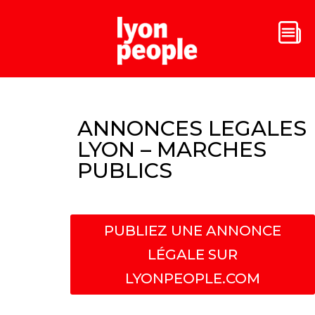
ANNONCES LEGALES
LYON – MARCHES
PUBLICS
PUBLIEZ UNE ANNONCE
LÉGALE SUR
LYONPEOPLE.COM