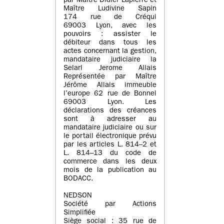
par Maître Didier Lapierre et
Maître Ludivine Sapin
174 rue de Créqui
69003 Lyon, avec les
pouvoirs : assister le
débiteur dans tous les
actes concernant la gestion,
mandataire judiciaire la
Selarl Jerome Allais
Représentée par Maître
Jérôme Allais immeuble
l’europe 62 rue de Bonnel
69003 Lyon. Les
déclarations des créances
sont à adresser au
mandataire judiciaire ou sur
le portail électronique prévu
par les articles L. 814–2 et
L. 814–13 du code de
commerce dans les deux
mois de la publication au
BODACC.
NEDSON
Société par Actions
Simplifiée
Siège social : 35 rue de