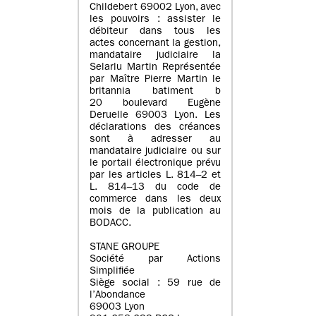
Childebert 69002 Lyon, avec
les pouvoirs : assister le
débiteur dans tous les
actes concernant la gestion,
mandataire judiciaire la
Selarlu Martin Représentée
par Maître Pierre Martin le
britannia batiment b
20 boulevard Eugène
Deruelle 69003 Lyon. Les
déclarations des créances
sont à adresser au
mandataire judiciaire ou sur
le portail électronique prévu
par les articles L. 814–2 et
L. 814–13 du code de
commerce dans les deux
mois de la publication au
BODACC.
STANE GROUPE
Société par Actions
Simplifiée
Siège social : 59 rue de
l’Abondance
69003 Lyon