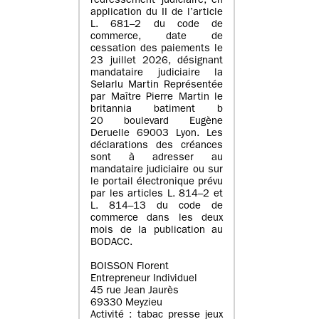
redressement judiciaire, en
application du II de l’article
L. 681–2 du code de
commerce, date de
cessation des paiements le
23 juillet 2026, désignant
mandataire judiciaire la
Selarlu Martin Représentée
par Maître Pierre Martin le
britannia batiment b
20 boulevard Eugène
Deruelle 69003 Lyon. Les
déclarations des créances
sont à adresser au
mandataire judiciaire ou sur
le portail électronique prévu
par les articles L. 814–2 et
L. 814–13 du code de
commerce dans les deux
mois de la publication au
BODACC.
BOISSON Florent
Entrepreneur Individuel
45 rue Jean Jaurès
69330 Meyzieu
Activité : tabac presse jeux