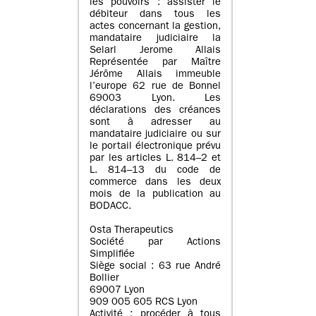
les pouvoirs : assister le
débiteur dans tous les
actes concernant la gestion,
mandataire judiciaire la
Selarl Jerome Allais
Représentée par Maître
Jérôme Allais immeuble
l’europe 62 rue de Bonnel
69003 Lyon. Les
déclarations des créances
sont à adresser au
mandataire judiciaire ou sur
le portail électronique prévu
par les articles L. 814–2 et
L. 814–13 du code de
commerce dans les deux
mois de la publication au
BODACC.
Osta Therapeutics
Société par Actions
Simplifiée
Siège social : 63 rue André
Bollier
69007 Lyon
909 005 605 RCS Lyon
Activité : procéder à tous