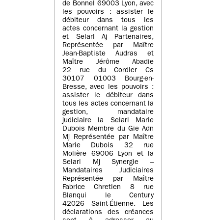
de Bonnel 69003 Lyon, avec
les pouvoirs : assister le
débiteur dans tous les
actes concernant la gestion
et Selarl Aj Partenaires,
Représentée par Maître
Jean-Baptiste Audras et
Maître Jérôme Abadie
22 rue du Cordier Cs
30107 01003 Bourg-en-
Bresse, avec les pouvoirs :
assister le débiteur dans
tous les actes concernant la
gestion, mandataire
judiciaire la Selarl Marie
Dubois Membre du Gie Adn
Mj Représentée par Maître
Marie Dubois 32 rue
Molière 69006 Lyon et la
Selarl Mj Synergie –
Mandataires Judiciaires
Représentée par Maître
Fabrice Chretien 8 rue
Blanqui le Century
42026 Saint-Étienne. Les
déclarations des créances