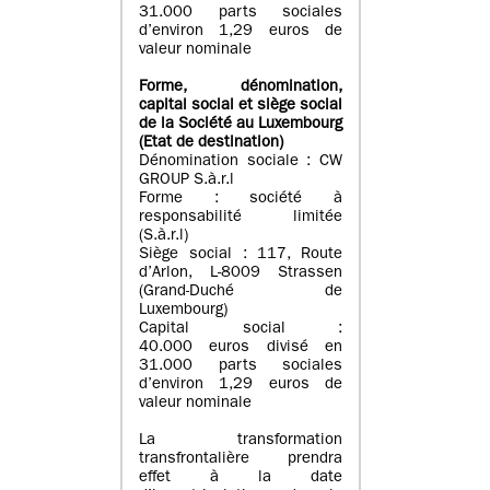
31.000 parts sociales
d’environ 1,29 euros de
valeur nominale
Forme, dénomination
,
capital social
et siège social
de la Société au Luxembourg
(Etat d
e destination
)
Dénomination sociale : CW
GROUP S.à.r.l
Forme : société à
responsabilité limitée
(S.à.r.l)
Siège social : 117, Route
d’Arlon, L-8009 Strassen
(Grand-Duché de
Luxembourg)
Capital social :
40.000 euros divisé en
31.000 parts sociales
d’environ 1,29 euros de
valeur nominale
La transformation
transfrontalière prendra
effet à la date