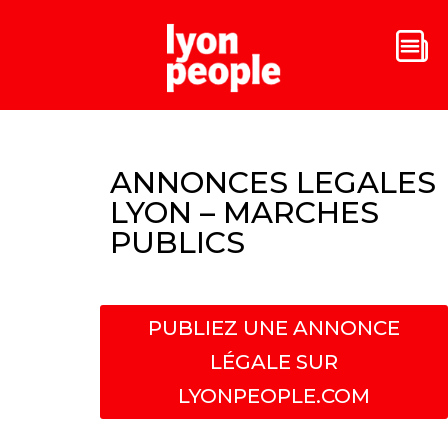
ANNONCES LEGALES
LYON – MARCHES
PUBLICS
PUBLIEZ UNE ANNONCE
LÉGALE SUR
LYONPEOPLE.COM