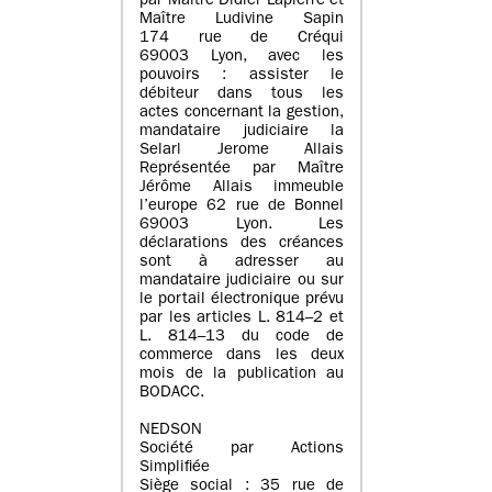
par Maître Didier Lapierre et
Maître Ludivine Sapin
174 rue de Créqui
69003 Lyon, avec les
pouvoirs : assister le
débiteur dans tous les
actes concernant la gestion,
mandataire judiciaire la
Selarl Jerome Allais
Représentée par Maître
Jérôme Allais immeuble
l’europe 62 rue de Bonnel
69003 Lyon. Les
déclarations des créances
sont à adresser au
mandataire judiciaire ou sur
le portail électronique prévu
par les articles L. 814–2 et
L. 814–13 du code de
commerce dans les deux
mois de la publication au
BODACC.
NEDSON
Société par Actions
Simplifiée
Siège social : 35 rue de