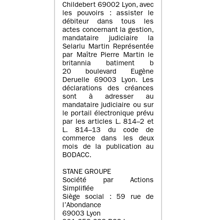
Childebert 69002 Lyon, avec
les pouvoirs : assister le
débiteur dans tous les
actes concernant la gestion,
mandataire judiciaire la
Selarlu Martin Représentée
par Maître Pierre Martin le
britannia batiment b
20 boulevard Eugène
Deruelle 69003 Lyon. Les
déclarations des créances
sont à adresser au
mandataire judiciaire ou sur
le portail électronique prévu
par les articles L. 814–2 et
L. 814–13 du code de
commerce dans les deux
mois de la publication au
BODACC.
STANE GROUPE
Société par Actions
Simplifiée
Siège social : 59 rue de
l’Abondance
69003 Lyon