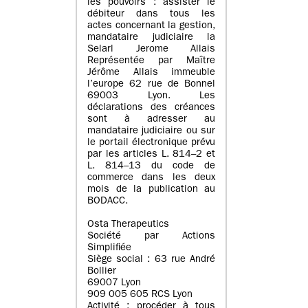
les pouvoirs : assister le
débiteur dans tous les
actes concernant la gestion,
mandataire judiciaire la
Selarl Jerome Allais
Représentée par Maître
Jérôme Allais immeuble
l’europe 62 rue de Bonnel
69003 Lyon. Les
déclarations des créances
sont à adresser au
mandataire judiciaire ou sur
le portail électronique prévu
par les articles L. 814–2 et
L. 814–13 du code de
commerce dans les deux
mois de la publication au
BODACC.
Osta Therapeutics
Société par Actions
Simplifiée
Siège social : 63 rue André
Bollier
69007 Lyon
909 005 605 RCS Lyon
Activité : procéder à tous