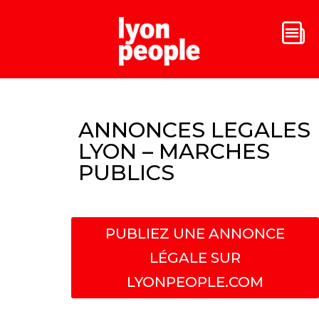
ANNONCES LEGALES
LYON – MARCHES
PUBLICS
PUBLIEZ UNE ANNONCE
LÉGALE SUR
LYONPEOPLE.COM