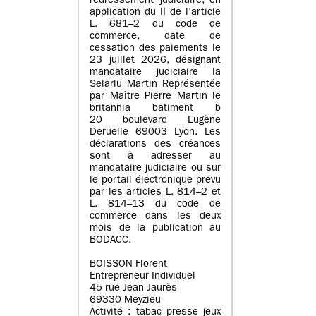
redressement judiciaire, en
application du II de l’article
L. 681–2 du code de
commerce, date de
cessation des paiements le
23 juillet 2026, désignant
mandataire judiciaire la
Selarlu Martin Représentée
par Maître Pierre Martin le
britannia batiment b
20 boulevard Eugène
Deruelle 69003 Lyon. Les
déclarations des créances
sont à adresser au
mandataire judiciaire ou sur
le portail électronique prévu
par les articles L. 814–2 et
L. 814–13 du code de
commerce dans les deux
mois de la publication au
BODACC.
BOISSON Florent
Entrepreneur Individuel
45 rue Jean Jaurès
69330 Meyzieu
Activité : tabac presse jeux