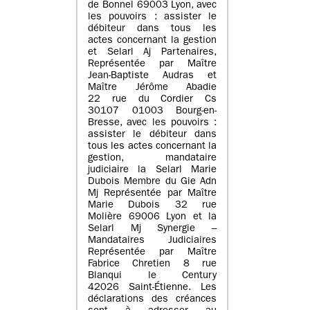
de Bonnel 69003 Lyon, avec
les pouvoirs : assister le
débiteur dans tous les
actes concernant la gestion
et Selarl Aj Partenaires,
Représentée par Maître
Jean-Baptiste Audras et
Maître Jérôme Abadie
22 rue du Cordier Cs
30107 01003 Bourg-en-
Bresse, avec les pouvoirs :
assister le débiteur dans
tous les actes concernant la
gestion, mandataire
judiciaire la Selarl Marie
Dubois Membre du Gie Adn
Mj Représentée par Maître
Marie Dubois 32 rue
Molière 69006 Lyon et la
Selarl Mj Synergie –
Mandataires Judiciaires
Représentée par Maître
Fabrice Chretien 8 rue
Blanqui le Century
42026 Saint-Étienne. Les
déclarations des créances