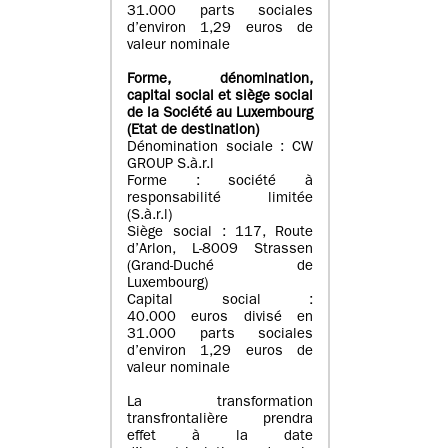
31.000 parts sociales
d’environ 1,29 euros de
valeur nominale
Forme, dénomination
,
capital social
et siège social
de la Société au Luxembourg
(Etat d
e destination
)
Dénomination sociale : CW
GROUP S.à.r.l
Forme : société à
responsabilité limitée
(S.à.r.l)
Siège social : 117, Route
d’Arlon, L-8009 Strassen
(Grand-Duché de
Luxembourg)
Capital social :
40.000 euros divisé en
31.000 parts sociales
d’environ 1,29 euros de
valeur nominale
La transformation
transfrontalière prendra
effet à la date