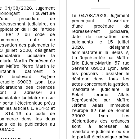
e 04/08/2026. Jugement
rononçant l’ouverture
Le 04/08/2026. Jugement
d’une procédure de
prononçant l’ouverture
edressement judiciaire, en
d’une procédure de
pplication du II de l’article
redressement judiciaire,
L. 681–2 du code de
date de cessation des
commerce, date de
paiements le 15 juillet
essation des paiements le
2026, désignant
3 juillet 2026, désignant
administrateur la Selas Aj
andataire judiciaire la
Up Représentée par Maître
elarlu Martin Représentée
Eric Etienne-Martin 57 rue
ar Maître Pierre Martin le
Servient 69003 Lyon, avec
britannia batiment b
les pouvoirs : assister le
20 boulevard Eugène
débiteur dans tous les
eruelle 69003 Lyon. Les
actes concernant la gestion,
éclarations des créances
mandataire judiciaire la
sont à adresser au
Selarl Jerome Allais
andataire judiciaire ou sur
Représentée par Maître
e portail électronique prévu
Jérôme Allais immeuble
ar les articles L. 814–2 et
l’europe 62 rue de Bonnel
L. 814–13 du code de
69003 Lyon. Les
ommerce dans les deux
déclarations des créances
ois de la publication au
sont à adresser au
ODACC.
mandataire judiciaire ou sur
le portail électronique prévu