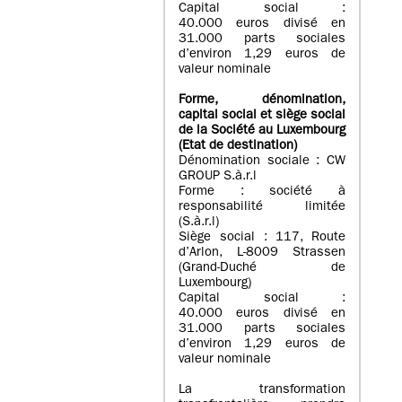
Capital social :
40.000 euros divisé en
31.000 parts sociales
d’environ 1,29 euros de
valeur nominale
Forme, dénomination
,
capital social
et siège social
de la Société au Luxembourg
(Etat d
e destination
)
Dénomination sociale : CW
GROUP S.à.r.l
Forme : société à
responsabilité limitée
(S.à.r.l)
Siège social : 117, Route
d’Arlon, L-8009 Strassen
(Grand-Duché de
Luxembourg)
Capital social :
40.000 euros divisé en
31.000 parts sociales
d’environ 1,29 euros de
valeur nominale
La transformation