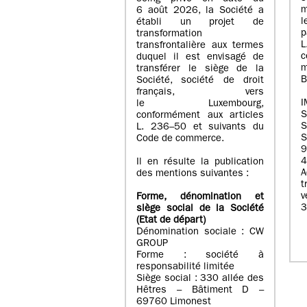
m
6 août 2026, la Société a
l
établi un projet de
p
transformation
transfrontalière aux termes
c
duquel il est envisagé de
m
transférer le siège de la
B
Société, société de droit
français, vers
I
le Luxembourg,
conformément aux articles
S
L. 236–50 et suivants du
S
Code de commerce.
9
4
Il en résulte la publication
A
des mentions suivantes :
t
Forme, dénomination et
3
siège social de la Société
(Etat
de départ
)
Dénomination sociale : CW
GROUP
Forme : société à
responsabilité limitée
Siège social : 330 allée des
Hêtres – Bâtiment D –
69760 Limonest