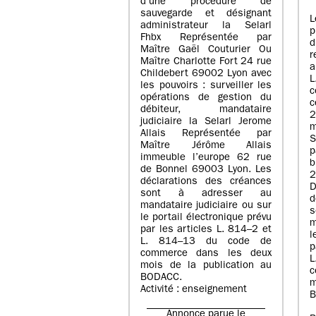
d’une procédure de
sauvegarde et désignant
L
administrateur la Selarl
p
Fhbx Représentée par
Maître Gaël Couturier Ou
r
Maître Charlotte Fort 24 rue
a
Childebert 69002 Lyon avec
les pouvoirs : surveiller les
opérations de gestion du
c
débiteur, mandataire
2
judiciaire la Selarl Jerome
m
Allais Représentée par
S
Maître Jérôme Allais
p
immeuble l’europe 62 rue
de Bonnel 69003 Lyon. Les
déclarations des créances
D
sont à adresser au
d
mandataire judiciaire ou sur
le portail électronique prévu
m
par les articles L. 814–2 et
l
L. 814–13 du code de
p
commerce dans les deux
mois de la publication au
c
BODACC.
m
Activité : enseignement
B
Annonce parue le