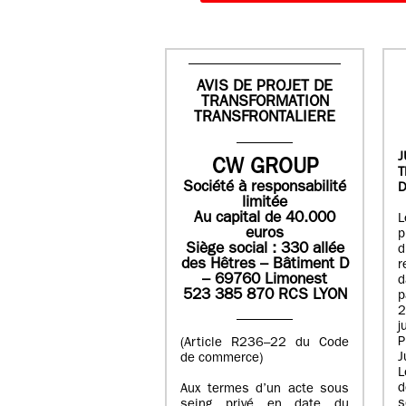
AVIS DE PROJET DE
TRANSFORMATION
TRANSFRONTALIERE
J
CW GROUP
Société à responsabilité
D
limitée
Au capital de 40.000
L
euros
p
Siège social : 330 allée
des Hêtres – Bâtiment D
r
– 69760 Limonest
d
523 385 870 RCS LYON
p
2
j
P
(Article R236–22 du Code
J
de commerce)
L
d
Aux termes d’un acte sous
seing privé en date du