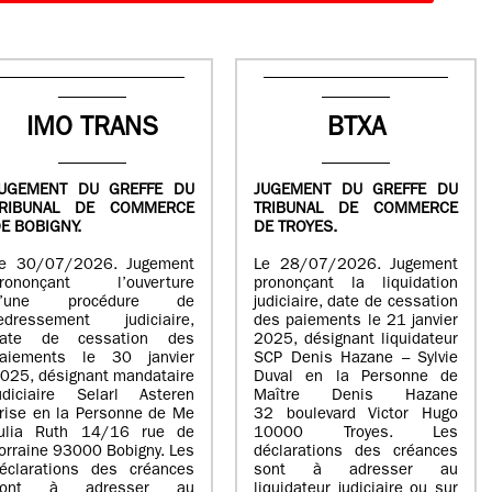
IMO TRANS
BTXA
UGEMENT DU GREFFE DU
JUGEMENT DU GREFFE DU
TRIBUNAL DE COMMERCE
TRIBUNAL DE COMMERCE
E BOBIGNY.
DE TROYES.
e 30/07/2026. Jugement
Le 28/07/2026. Jugement
rononçant l’ouverture
prononçant la liquidation
d’une procédure de
judiciaire, date de cessation
edressement judiciaire,
des paiements le 21 janvier
ate de cessation des
2025, désignant liquidateur
aiements le 30 janvier
SCP Denis Hazane – Sylvie
025, désignant mandataire
Duval en la Personne de
udiciaire Selarl Asteren
Maître Denis Hazane
rise en la Personne de Me
32 boulevard Victor Hugo
ulia Ruth 14/16 rue de
10000 Troyes. Les
orraine 93000 Bobigny. Les
déclarations des créances
éclarations des créances
sont à adresser au
sont à adresser au
liquidateur judiciaire ou sur