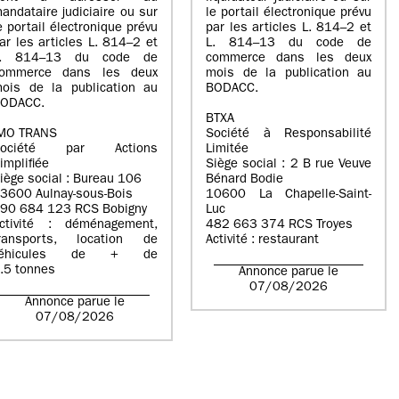
andataire judiciaire ou sur
le portail électronique prévu
e portail électronique prévu
par les articles L. 814–2 et
ar les articles L. 814–2 et
L. 814–13 du code de
L. 814–13 du code de
commerce dans les deux
ommerce dans les deux
mois de la publication au
ois de la publication au
BODACC.
ODACC.
BTXA
MO TRANS
Société à Responsabilité
Société par Actions
Limitée
implifiée
Siège social : 2 B rue Veuve
iège social : Bureau 106
Bénard Bodie
3600 Aulnay-sous-Bois
10600 La Chapelle-Saint-
90 684 123 RCS Bobigny
Luc
ctivité : déménagement,
482 663 374 RCS Troyes
ransports, location de
Activité : restaurant
véhicules de + de
.5 tonnes
Annonce parue le
07/08/2026
Annonce parue le
07/08/2026