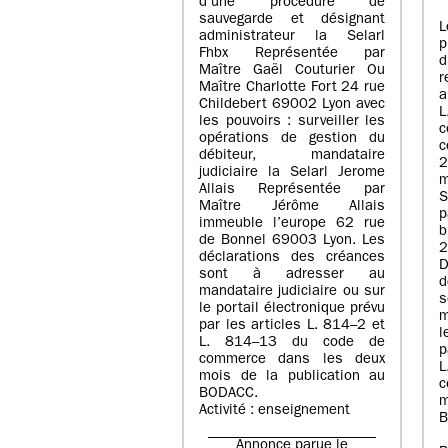
d’une procédure de
sauvegarde et désignant
L
administrateur la Selarl
p
Fhbx Représentée par
Maître Gaël Couturier Ou
r
Maître Charlotte Fort 24 rue
a
Childebert 69002 Lyon avec
les pouvoirs : surveiller les
opérations de gestion du
c
débiteur, mandataire
2
judiciaire la Selarl Jerome
m
Allais Représentée par
S
Maître Jérôme Allais
p
immeuble l’europe 62 rue
de Bonnel 69003 Lyon. Les
déclarations des créances
D
sont à adresser au
d
mandataire judiciaire ou sur
le portail électronique prévu
m
par les articles L. 814–2 et
l
L. 814–13 du code de
p
commerce dans les deux
mois de la publication au
c
BODACC.
m
Activité : enseignement
B
Annonce parue le