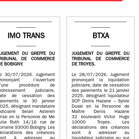
IMO TRANS
BTXA
UGEMENT DU GREFFE DU
JUGEMENT DU GREFFE DU
TRIBUNAL DE COMMERCE
TRIBUNAL DE COMMERCE
E BOBIGNY.
DE TROYES.
e 30/07/2026. Jugement
Le 28/07/2026. Jugement
rononçant l’ouverture
prononçant la liquidation
d’une procédure de
judiciaire, date de cessation
edressement judiciaire,
des paiements le 21 janvier
ate de cessation des
2025, désignant liquidateur
aiements le 30 janvier
SCP Denis Hazane – Sylvie
025, désignant mandataire
Duval en la Personne de
udiciaire Selarl Asteren
Maître Denis Hazane
rise en la Personne de Me
32 boulevard Victor Hugo
ulia Ruth 14/16 rue de
10000 Troyes. Les
orraine 93000 Bobigny. Les
déclarations des créances
éclarations des créances
sont à adresser au
sont à adresser au
liquidateur judiciaire ou sur