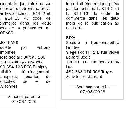
andataire judiciaire ou sur
le portail électronique prévu
e portail électronique prévu
par les articles L. 814–2 et
ar les articles L. 814–2 et
L. 814–13 du code de
L. 814–13 du code de
commerce dans les deux
ommerce dans les deux
mois de la publication au
ois de la publication au
BODACC.
ODACC.
BTXA
MO TRANS
Société à Responsabilité
Société par Actions
Limitée
implifiée
Siège social : 2 B rue Veuve
iège social : Bureau 106
Bénard Bodie
3600 Aulnay-sous-Bois
10600 La Chapelle-Saint-
90 684 123 RCS Bobigny
Luc
ctivité : déménagement,
482 663 374 RCS Troyes
ransports, location de
Activité : restaurant
véhicules de + de
.5 tonnes
Annonce parue le
07/08/2026
Annonce parue le
07/08/2026