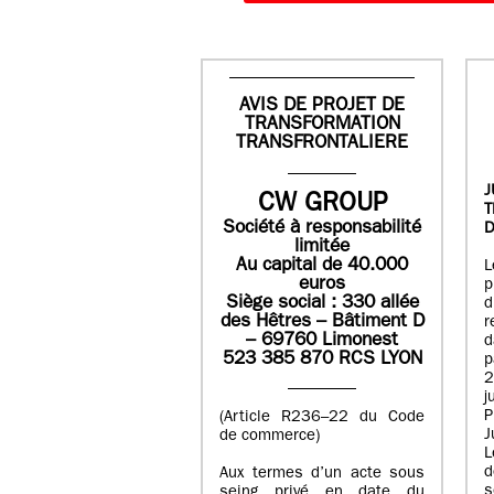
AVIS DE PROJET DE
TRANSFORMATION
TRANSFRONTALIERE
J
CW GROUP
Société à responsabilité
D
limitée
Au capital de 40.000
L
euros
p
Siège social : 330 allée
des Hêtres – Bâtiment D
r
– 69760 Limonest
d
523 385 870 RCS LYON
p
2
j
P
(Article R236–22 du Code
J
de commerce)
L
d
Aux termes d’un acte sous
seing privé en date du