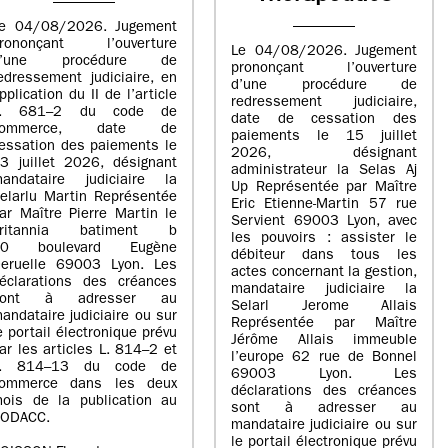
e 04/08/2026. Jugement
rononçant l’ouverture
Le 04/08/2026. Jugement
d’une procédure de
prononçant l’ouverture
edressement judiciaire, en
d’une procédure de
pplication du II de l’article
redressement judiciaire,
L. 681–2 du code de
date de cessation des
commerce, date de
paiements le 15 juillet
essation des paiements le
2026, désignant
3 juillet 2026, désignant
administrateur la Selas Aj
andataire judiciaire la
Up Représentée par Maître
elarlu Martin Représentée
Eric Etienne-Martin 57 rue
ar Maître Pierre Martin le
Servient 69003 Lyon, avec
britannia batiment b
les pouvoirs : assister le
20 boulevard Eugène
débiteur dans tous les
eruelle 69003 Lyon. Les
actes concernant la gestion,
éclarations des créances
mandataire judiciaire la
sont à adresser au
Selarl Jerome Allais
andataire judiciaire ou sur
Représentée par Maître
e portail électronique prévu
Jérôme Allais immeuble
ar les articles L. 814–2 et
l’europe 62 rue de Bonnel
L. 814–13 du code de
69003 Lyon. Les
ommerce dans les deux
déclarations des créances
ois de la publication au
sont à adresser au
ODACC.
mandataire judiciaire ou sur
le portail électronique prévu