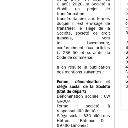
m
6 août 2026, la Société a
l
établi un projet de
p
transformation
transfrontalière aux termes
c
duquel il est envisagé de
m
transférer le siège de la
B
Société, société de droit
français, vers
I
le Luxembourg,
conformément aux articles
S
L. 236–50 et suivants du
S
Code de commerce.
9
4
Il en résulte la publication
A
des mentions suivantes :
t
Forme, dénomination et
3
siège social de la Société
(Etat
de départ
)
Dénomination sociale : CW
GROUP
Forme : société à
responsabilité limitée
Siège social : 330 allée des
Hêtres – Bâtiment D –
69760 Limonest