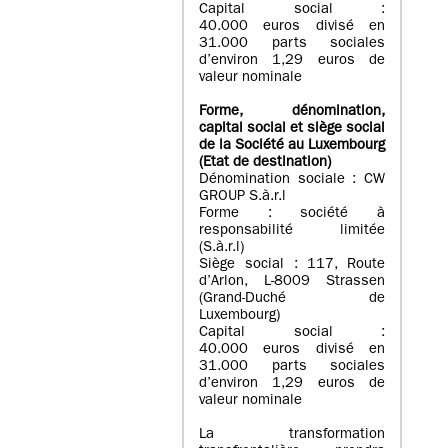
Capital social :
40.000 euros divisé en
31.000 parts sociales
d’environ 1,29 euros de
valeur nominale
Forme, dénomination
,
capital social
et siège social
de la Société au Luxembourg
(Etat d
e destination
)
Dénomination sociale : CW
GROUP S.à.r.l
Forme : société à
responsabilité limitée
(S.à.r.l)
Siège social : 117, Route
d’Arlon, L-8009 Strassen
(Grand-Duché de
Luxembourg)
Capital social :
40.000 euros divisé en
31.000 parts sociales
d’environ 1,29 euros de
valeur nominale
La transformation