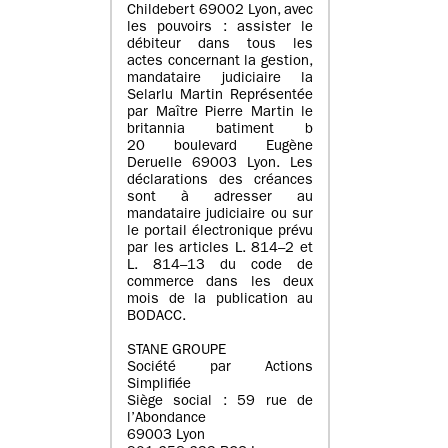
Childebert 69002 Lyon, avec
les pouvoirs : assister le
débiteur dans tous les
actes concernant la gestion,
mandataire judiciaire la
Selarlu Martin Représentée
par Maître Pierre Martin le
britannia batiment b
20 boulevard Eugène
Deruelle 69003 Lyon. Les
déclarations des créances
sont à adresser au
mandataire judiciaire ou sur
le portail électronique prévu
par les articles L. 814–2 et
L. 814–13 du code de
commerce dans les deux
mois de la publication au
BODACC.
STANE GROUPE
Société par Actions
Simplifiée
Siège social : 59 rue de
l’Abondance
69003 Lyon