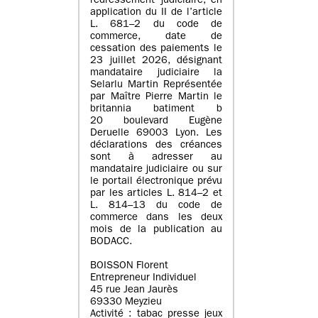
redressement judiciaire, en
application du II de l’article
L. 681–2 du code de
commerce, date de
cessation des paiements le
23 juillet 2026, désignant
mandataire judiciaire la
Selarlu Martin Représentée
par Maître Pierre Martin le
britannia batiment b
20 boulevard Eugène
Deruelle 69003 Lyon. Les
déclarations des créances
sont à adresser au
mandataire judiciaire ou sur
le portail électronique prévu
par les articles L. 814–2 et
L. 814–13 du code de
commerce dans les deux
mois de la publication au
BODACC.
BOISSON Florent
Entrepreneur Individuel
45 rue Jean Jaurès
69330 Meyzieu
Activité : tabac presse jeux