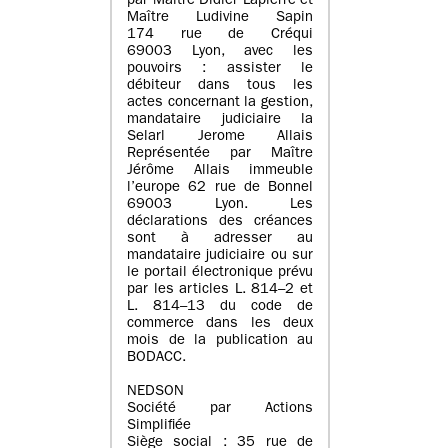
par Maître Didier Lapierre et
Maître Ludivine Sapin
174 rue de Créqui
69003 Lyon, avec les
pouvoirs : assister le
débiteur dans tous les
actes concernant la gestion,
mandataire judiciaire la
Selarl Jerome Allais
Représentée par Maître
Jérôme Allais immeuble
l’europe 62 rue de Bonnel
69003 Lyon. Les
déclarations des créances
sont à adresser au
mandataire judiciaire ou sur
le portail électronique prévu
par les articles L. 814–2 et
L. 814–13 du code de
commerce dans les deux
mois de la publication au
BODACC.
NEDSON
Société par Actions
Simplifiée
Siège social : 35 rue de