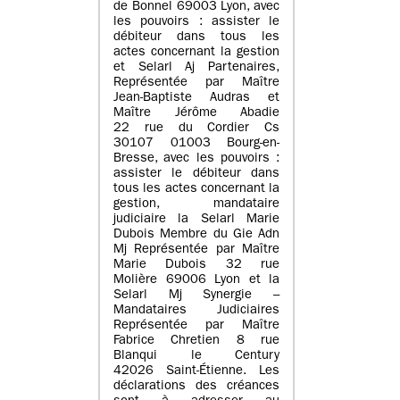
de Bonnel 69003 Lyon, avec
les pouvoirs : assister le
débiteur dans tous les
actes concernant la gestion
et Selarl Aj Partenaires,
Représentée par Maître
Jean-Baptiste Audras et
Maître Jérôme Abadie
22 rue du Cordier Cs
30107 01003 Bourg-en-
Bresse, avec les pouvoirs :
assister le débiteur dans
tous les actes concernant la
gestion, mandataire
judiciaire la Selarl Marie
Dubois Membre du Gie Adn
Mj Représentée par Maître
Marie Dubois 32 rue
Molière 69006 Lyon et la
Selarl Mj Synergie –
Mandataires Judiciaires
Représentée par Maître
Fabrice Chretien 8 rue
Blanqui le Century
42026 Saint-Étienne. Les
déclarations des créances