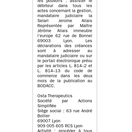
les pouvoirs : assister le
débiteur dans tous les
actes concernant la gestion,
mandataire judiciaire la
Selarl Jerome Allais
Représentée par Maître
Jérôme Allais immeuble
l’europe 62 rue de Bonnel
69003 Lyon. Les
déclarations des créances
sont à adresser au
mandataire judiciaire ou sur
le portail électronique prévu
par les articles L. 814–2 et
L. 814–13 du code de
commerce dans les deux
mois de la publication au
BODACC.
Osta Therapeutics
Société par Actions
Simplifiée
Siège social : 63 rue André
Bollier
69007 Lyon
909 005 605 RCS Lyon
Activité : procéder à tous