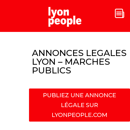
ANNONCES LEGALES
LYON – MARCHES
PUBLICS
PUBLIEZ UNE ANNONCE
LÉGALE SUR
LYONPEOPLE.COM