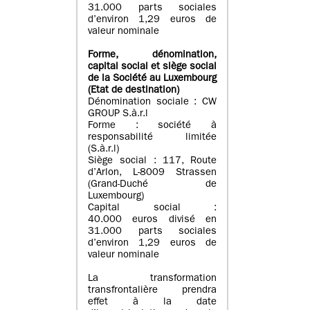
31.000 parts sociales
d’environ 1,29 euros de
valeur nominale
Forme, dénomination
,
capital social
et siège social
de la Société au Luxembourg
(Etat d
e destination
)
Dénomination sociale : CW
GROUP S.à.r.l
Forme : société à
responsabilité limitée
(S.à.r.l)
Siège social : 117, Route
d’Arlon, L-8009 Strassen
(Grand-Duché de
Luxembourg)
Capital social :
40.000 euros divisé en
31.000 parts sociales
d’environ 1,29 euros de
valeur nominale
La transformation
transfrontalière prendra
effet à la date