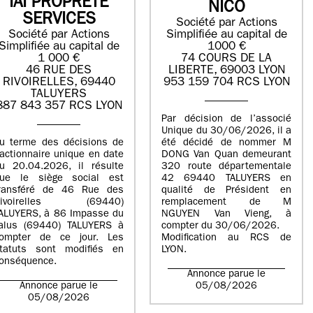
IAI PROPRETE
NICO
SERVICES
Société par Actions
Société par Actions
Simplifiée au capital de
Simplifiée au capital de
1000 €
1 000 €
74 COURS DE LA
46 RUE DES
LIBERTE, 69003 LYON
RIVOIRELLES, 69440
953 159 704 RCS LYON
TALUYERS
887 843 357 RCS LYON
Par décision de l’associé
Unique du 30/06/2026, il a
u terme des décisions de
été décidé de nommer M
’actionnaire unique en date
DONG Van Quan demeurant
u 20.04.2026, il résulte
320 route départementale
ue le siège social est
42 69440 TALUYERS en
ransféré de 46 Rue des
qualité de Président en
Rivoirelles (69440)
remplacement de M
ALUYERS, à 86 Impasse du
NGUYEN Van Vieng, à
alus (69440) TALUYERS à
compter du 30/06/2026.
ompter de ce jour. Les
Modification au RCS de
tatuts sont modifiés en
LYON.
onséquence.
Annonce parue le
Annonce parue le
05/08/2026
05/08/2026