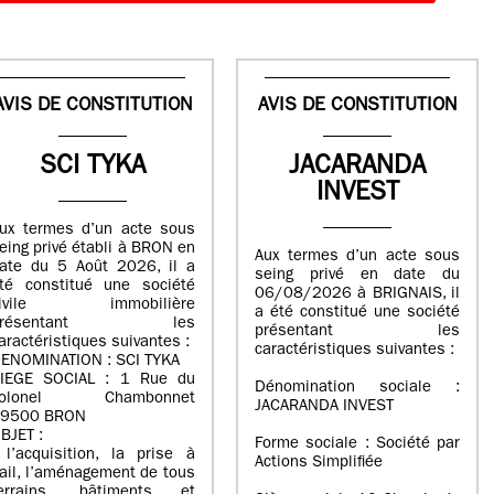
AVIS DE CONSTITUTION
AVIS DE CONSTITUTION
SCI TYKA
JACARANDA
INVEST
ux termes d’un acte sous
eing privé établi à BRON en
Aux termes d’un acte sous
ate du 5 Août 2026, il a
seing privé en date du
té constitué une société
06/08/2026 à BRIGNAIS, il
civile immobilière
a été constitué une société
présentant les
présentant les
aractéristiques suivantes :
caractéristiques suivantes :
ENOMINATION : SCI TYKA
IEGE SOCIAL : 1 Rue du
Dénomination sociale :
colonel Chambonnet
JACARANDA INVEST
9500 BRON
BJET :
Forme sociale : Société par
 l’acquisition, la prise à
Actions Simplifiée
ail, l’aménagement de tous
errains, bâtiments et