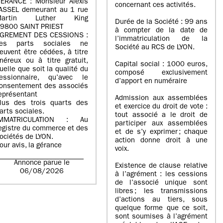
ERANCE : Monsieur Alexis
concernant ces activités.
ASSEL demeurant au 1 rue
Martin Luther King
Durée de la Société : 99 ans
9800 SAINT PRIEST
à compter de la date de
GREMENT DES CESSIONS :
l’immatriculation de la
es parts sociales ne
Société au RCS de LYON.
euvent être cédées, à titre
néreux ou à titre gratuit,
Capital social : 1000 euros,
uelle que soit la qualité du
composé exclusivement
essionnaire, qu’avec le
d’apport en numéraire
onsentement des associés
eprésentant
Admission aux assemblées
lus des trois quarts des
et exercice du droit de vote :
arts sociales.
tout associé a le droit de
IMMATRICULATION : Au
participer aux assemblées
egistre du commerce et des
et de s’y exprimer ; chaque
ociétés de LYON.
action donne droit à une
our avis, la gérance
voix.
Annonce parue le
Existence de clause relative
06/08/2026
à l’agrément : les cessions
de l’associé unique sont
libres ; les transmissions
d’actions au tiers, sous
quelque forme que ce soit,
sont soumises à l’agrément