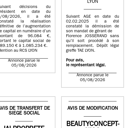
LYON
suivant décisions du
Président en date du
5/08/2026, il a été
Suivant AGE en date du
onstaté la réalisation
02.02.2025 il a été
éfinitive de l’augmentation
constaté la démission de
e capital en numéraire d’un
son mandat de gérant de
montant de 96.084 €,
Florence JOSSERAND sans
ortant le capital social de
qu’il soit procédé à son
89.150 € à 1.085.234 €.
remplacement. Dépôt légal
ention au RCS LYON
greffe TAE LYON.
Pour avis,
Annonce parue le
le représentant légal.
05/08/2026
Annonce parue le
05/08/2026
AVIS DE TRANSFERT DE
AVIS DE MODIFICATION
SIEGE SOCIAL
BEAUTYCONCEPT-