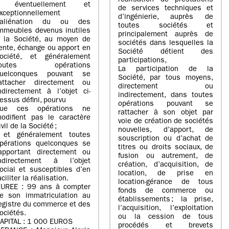
réalisation de prestations
- éventuellement et
de services techniques et
xceptionnellement
d’ingénierie, auprès de
’aliénation du ou des
toutes sociétés et
mmeubles devenus inutiles
principalement auprès de
 la Société, au moyen de
sociétés dans lesquelles la
ente, échange ou apport en
Société détient des
ociété, et généralement
participations,
toutes opérations
La participation de la
uelconques pouvant se
Société, par tous moyens,
attacher directement ou
directement ou
ndirectement à l’objet ci-
indirectement, dans toutes
essus défini, pourvu
opérations pouvant se
ue ces opérations ne
rattacher à son objet par
odifient pas le caractère
voie de création de sociétés
ivil de la Société ;
nouvelles, d’apport, de
 et généralement toutes
souscription ou d’achat de
pérations quelconques se
titres ou droits sociaux, de
apportant directement ou
fusion ou autrement, de
ndirectement à l’objet
création, d’acquisition, de
ocial et susceptibles d’en
location, de prise en
aciliter la réalisation.
location-gérance de tous
UREE : 99 ans à compter
fonds de commerce ou
e son immatriculation au
établissements ; la prise,
egistre du commerce et des
l’acquisition, l’exploitation
ociétés.
ou la cession de tous
APITAL : 1 000 EUROS
procédés et brevets