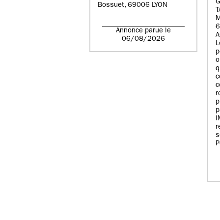
G
Bossuet, 69006 LYON
T
6
Annonce parue le
A
06/08/2026
L
p
o
q
c
c
r
p
p
r
s
P