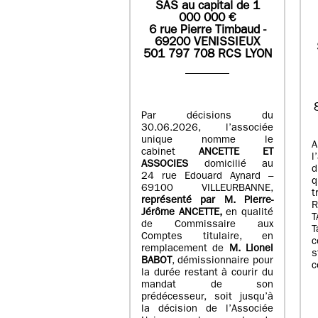
SAS
au capital de
1
0
00 000
€
6 rue Pierre Timbaud -
69200 VENISSIEUX
501 797 708 RCS LYON
Par décisions du
30.06.2026, l’associée
unique nomme le
A
cabinet
ANCETTE ET
l
ASSOCIES
domicilié au
d
24 rue Edouard Aynard –
q
69100 VILLEURBANNE,
t
r
eprésenté par M
.
Pierre
-
Jérôme ANCETTE,
en qualité
T
de Commissaire aux
T
Comptes titulaire, en
c
remplacement de
M
.
Lionel
s
BABOT
, démissionnaire pour
c
la durée restant à courir du
mandat de son
prédécesseur, soit jusqu’à
la décision de l’Associée