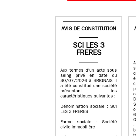
AVIS DE CONSTITUTION
SCI LES 3
FRERES
A
s
Aux termes d’un acte sous
d
seing privé en date du
é
30/07/2026 à BRIGNAIS il
a été constitué une société
présentant les
c
caractéristiques suivantes :
D
S
Dénomination sociale : SCI
LES 3 FRERES
6
O
Forme sociale : Société
-
civile immobilière
b
t