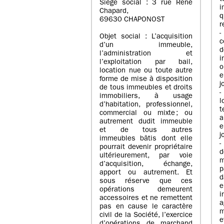
Siège social : 3 rue René
i
Chapard,
q
69630 CHAPONOST
r
-
Objet social : L’acquisition
c
d’un immeuble,
l’administration et
i
l’exploitation par bail,
o
location nue ou toute autre
e
forme de mise à disposition
j
de tous immeubles et droits
-
immobiliers, à usage
l
d’habitation, professionnel,
t
commercial ou mixte ; ou
a
autrement dudit immeuble
e
et de tous autres
j
immeubles bâtis dont elle
-
pourrait devenir propriétaire
ultérieurement, par voie
m
d’acquisition, échange,
p
apport ou autrement. Et
d
sous réserve que ces
e
opérations demeurent
i
accessoires et ne remettent
a
pas en cause le caractère
m
civil de la Société, l’exercice
e