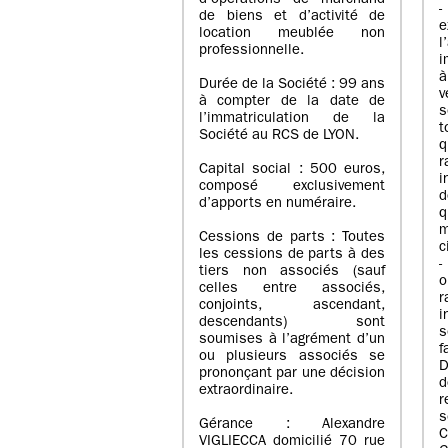
d’opérations de marchand
de biens et d’activité de
e
location meublée non
l
professionnelle.
i
à
Durée de la Société : 99 ans
v
à compter de la date de
s
l’immatriculation de la
Société au RCS de LYON.
q
r
Capital social : 500 euros,
i
composé exclusivement
d
d’apports en numéraire.
q
m
Cessions de parts : Toutes
c
les cessions de parts à des
-
tiers non associés (sauf
o
celles entre associés,
r
conjoints, ascendant,
i
descendants) sont
s
soumises à l’agrément d’un
f
ou plusieurs associés se
D
prononçant par une décision
d
extraordinaire.
r
s
Gérance : Alexandre
C
VIGLIECCA domicilié 70 rue