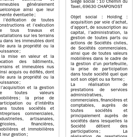
Siège social : 10 Chemin du
mmeubles généralement
Tavel, 69630 CHAPONOST
uelconque ainsi que leur
evente éventuelle ;
Objet social : Holding :
 l’édification de toutes
acquisition par voie d’achat,
onstructions et l’exécution
d’apport, de souscription au
de tous travaux et
capital, l’administration, la
nstallations sur les terrains
gestion de toutes parts ou
u dans les immeubles dont
actions de Sociétés civiles,
lle aura la propriété ou la
de Sociétés commerciales,
ouissance ;
ainsi que de toutes valeurs
 la mise en valeur et la
mobilières dans le cadre de
ocation des bâtiments,
la gestion d’un portefeuille,
errains et immeubles nus
la prise de participation
insi acquis ou édifiés, dont
dans toute société quel que
lle aura la propriété ou la
soit son objet ou sa forme ;
ouissance ;
La réalisation de
 l’acquisition et la gestion
prestations de services
de toutes valeurs
administratives,
obilières ; la prise de
commerciales, financières et
articipation ou d’intérêts
comptables, auprès de
ans toutes sociétés et
toutes sociétés et
ntreprises commerciales,
principalement auprès de
ndustrielles, artisanales,
sociétés dans lesquelles la
gricoles, financières,
Société détient des
obilières et immobilières
participations ; La
t leur gestion ;