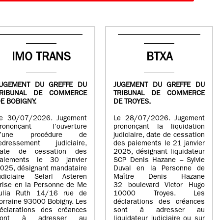
IMO TRANS
BTXA
UGEMENT DU GREFFE DU
JUGEMENT DU GREFFE DU
TRIBUNAL DE COMMERCE
TRIBUNAL DE COMMERCE
E BOBIGNY.
DE TROYES.
e 30/07/2026. Jugement
Le 28/07/2026. Jugement
rononçant l’ouverture
prononçant la liquidation
d’une procédure de
judiciaire, date de cessation
edressement judiciaire,
des paiements le 21 janvier
ate de cessation des
2025, désignant liquidateur
aiements le 30 janvier
SCP Denis Hazane – Sylvie
025, désignant mandataire
Duval en la Personne de
udiciaire Selarl Asteren
Maître Denis Hazane
rise en la Personne de Me
32 boulevard Victor Hugo
ulia Ruth 14/16 rue de
10000 Troyes. Les
orraine 93000 Bobigny. Les
déclarations des créances
éclarations des créances
sont à adresser au
sont à adresser au
liquidateur judiciaire ou sur