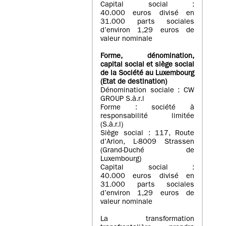
Capital social :
40.000 euros divisé en
31.000 parts sociales
d’environ 1,29 euros de
valeur nominale
Forme, dénomination
,
capital social
et siège social
de la Société au Luxembourg
(Etat d
e destination
)
Dénomination sociale : CW
GROUP S.à.r.l
Forme : société à
responsabilité limitée
(S.à.r.l)
Siège social : 117, Route
d’Arlon, L-8009 Strassen
(Grand-Duché de
Luxembourg)
Capital social :
40.000 euros divisé en
31.000 parts sociales
d’environ 1,29 euros de
valeur nominale
La transformation