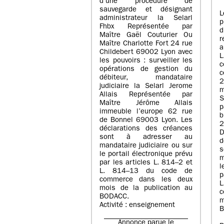
d’une procédure de
sauvegarde et désignant
L
administrateur la Selarl
p
Fhbx Représentée par
Maître Gaël Couturier Ou
r
Maître Charlotte Fort 24 rue
a
Childebert 69002 Lyon avec
les pouvoirs : surveiller les
opérations de gestion du
c
débiteur, mandataire
2
judiciaire la Selarl Jerome
m
Allais Représentée par
S
Maître Jérôme Allais
p
immeuble l’europe 62 rue
de Bonnel 69003 Lyon. Les
déclarations des créances
D
sont à adresser au
d
mandataire judiciaire ou sur
le portail électronique prévu
m
par les articles L. 814–2 et
l
L. 814–13 du code de
p
commerce dans les deux
mois de la publication au
c
BODACC.
m
Activité : enseignement
B
Annonce parue le