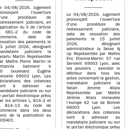
e 04/08/2026. Jugement
rononçant l’ouverture
Le 04/08/2026. Jugement
d’une procédure de
prononçant l’ouverture
edressement judiciaire, en
d’une procédure de
pplication du II de l’article
redressement judiciaire,
L. 681–2 du code de
date de cessation des
commerce, date de
paiements le 15 juillet
essation des paiements le
2026, désignant
3 juillet 2026, désignant
administrateur la Selas Aj
andataire judiciaire la
Up Représentée par Maître
elarlu Martin Représentée
Eric Etienne-Martin 57 rue
ar Maître Pierre Martin le
Servient 69003 Lyon, avec
britannia batiment b
les pouvoirs : assister le
20 boulevard Eugène
débiteur dans tous les
eruelle 69003 Lyon. Les
actes concernant la gestion,
éclarations des créances
mandataire judiciaire la
sont à adresser au
Selarl Jerome Allais
andataire judiciaire ou sur
Représentée par Maître
e portail électronique prévu
Jérôme Allais immeuble
ar les articles L. 814–2 et
l’europe 62 rue de Bonnel
L. 814–13 du code de
69003 Lyon. Les
ommerce dans les deux
déclarations des créances
ois de la publication au
sont à adresser au
ODACC.
mandataire judiciaire ou sur
le portail électronique prévu