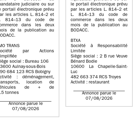
andataire judiciaire ou sur
le portail électronique prévu
e portail électronique prévu
par les articles L. 814–2 et
ar les articles L. 814–2 et
L. 814–13 du code de
L. 814–13 du code de
commerce dans les deux
ommerce dans les deux
mois de la publication au
ois de la publication au
BODACC.
ODACC.
BTXA
MO TRANS
Société à Responsabilité
Société par Actions
Limitée
implifiée
Siège social : 2 B rue Veuve
iège social : Bureau 106
Bénard Bodie
3600 Aulnay-sous-Bois
10600 La Chapelle-Saint-
90 684 123 RCS Bobigny
Luc
ctivité : déménagement,
482 663 374 RCS Troyes
ransports, location de
Activité : restaurant
véhicules de + de
.5 tonnes
Annonce parue le
07/08/2026
Annonce parue le
07/08/2026