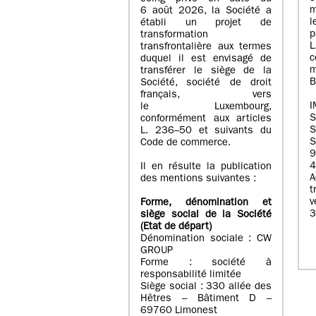
m
6 août 2026, la Société a
l
établi un projet de
p
transformation
transfrontalière aux termes
c
duquel il est envisagé de
m
transférer le siège de la
B
Société, société de droit
français, vers
I
le Luxembourg,
conformément aux articles
S
L. 236–50 et suivants du
S
Code de commerce.
9
4
Il en résulte la publication
A
des mentions suivantes :
t
Forme, dénomination et
3
siège social de la Société
(Etat
de départ
)
Dénomination sociale : CW
GROUP
Forme : société à
responsabilité limitée
Siège social : 330 allée des
Hêtres – Bâtiment D –
69760 Limonest