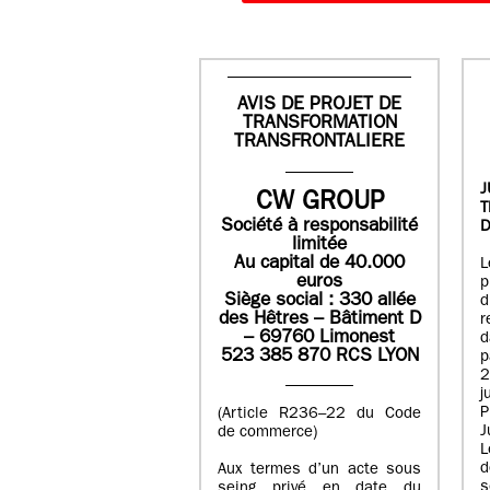
AVIS DE PROJET DE
TRANSFORMATION
TRANSFRONTALIERE
J
CW GROUP
Société à responsabilité
D
limitée
Au capital de 40.000
L
euros
p
Siège social : 330 allée
des Hêtres – Bâtiment D
r
– 69760 Limonest
d
523 385 870 RCS LYON
p
2
j
P
(Article R236–22 du Code
J
de commerce)
L
d
Aux termes d’un acte sous
seing privé en date du