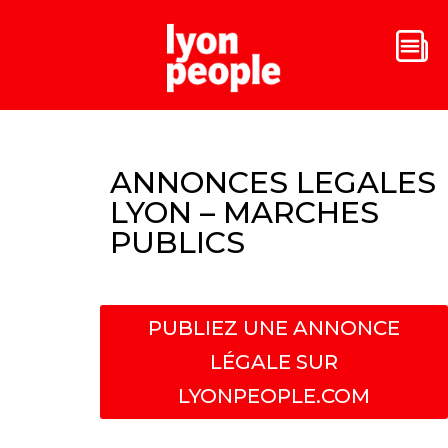
ANNONCES LEGALES
LYON – MARCHES
PUBLICS
PUBLIEZ UNE ANNONCE
LÉGALE SUR
LYONPEOPLE.COM