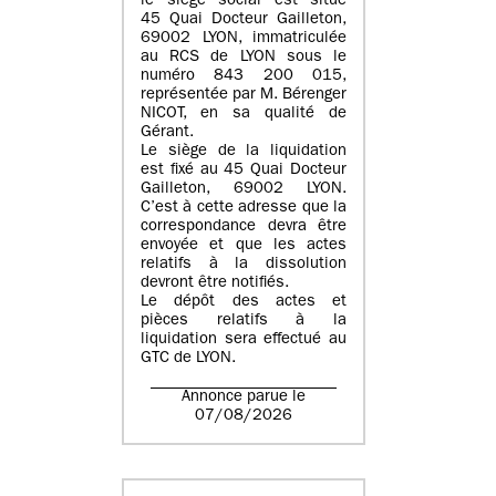
le siège social est situé
45 Quai Docteur Gailleton,
69002 LYON
, immatriculée
au
RCS de LYON sous le
numéro 843 200 015
,
représentée par
M. Bérenger
NICOT
, en sa qualité de
Gérant.
Le siège de la liquidation
est fixé au
45 Quai Docteur
Gailleton, 69002 LYON
.
C’est à cette adresse que la
correspondance devra être
envoyée et que les actes
relatifs à la dissolution
devront être notifiés.
Le dépôt des actes et
pièces relatifs à la
liquidation sera effectué au
GTC de
LYON
.
Annonce parue le
07/08/2026