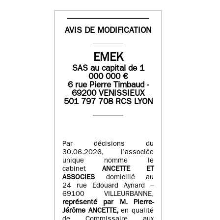
AVIS DE MODIFICATION
EMEK
SAS
au capital de
1
0
00 000
€
6 rue Pierre Timbaud -
69200 VENISSIEUX
501 797 708 RCS LYON
Par décisions du
30.06.2026, l’associée
unique nomme le
cabinet
ANCETTE ET
ASSOCIES
domicilié au
24 rue Edouard Aynard –
69100 VILLEURBANNE,
r
eprésenté par M
.
Pierre
-
Jérôme ANCETTE,
en qualité
de Commissaire aux