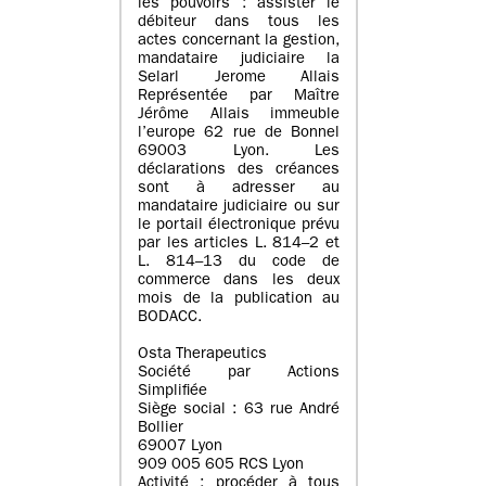
les pouvoirs : assister le
débiteur dans tous les
actes concernant la gestion,
mandataire judiciaire la
Selarl Jerome Allais
Représentée par Maître
Jérôme Allais immeuble
l’europe 62 rue de Bonnel
69003 Lyon. Les
déclarations des créances
sont à adresser au
mandataire judiciaire ou sur
le portail électronique prévu
par les articles L. 814–2 et
L. 814–13 du code de
commerce dans les deux
mois de la publication au
BODACC.
Osta Therapeutics
Société par Actions
Simplifiée
Siège social : 63 rue André
Bollier
69007 Lyon
909 005 605 RCS Lyon
Activité : procéder à tous