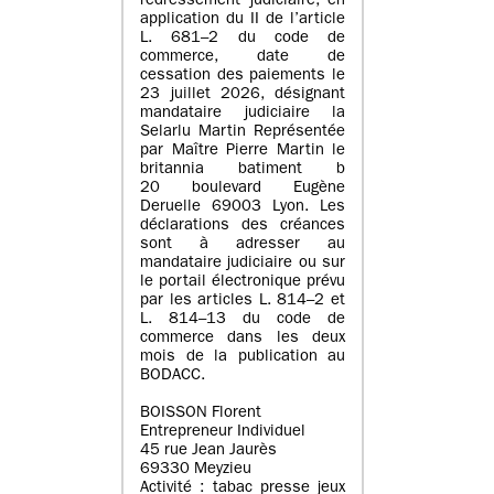
redressement judiciaire, en
application du II de l’article
L. 681–2 du code de
commerce, date de
cessation des paiements le
23 juillet 2026, désignant
mandataire judiciaire la
Selarlu Martin Représentée
par Maître Pierre Martin le
britannia batiment b
20 boulevard Eugène
Deruelle 69003 Lyon. Les
déclarations des créances
sont à adresser au
mandataire judiciaire ou sur
le portail électronique prévu
par les articles L. 814–2 et
L. 814–13 du code de
commerce dans les deux
mois de la publication au
BODACC.
BOISSON Florent
Entrepreneur Individuel
45 rue Jean Jaurès
69330 Meyzieu
Activité : tabac presse jeux