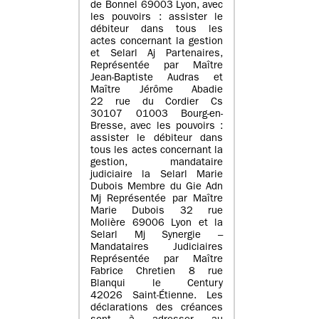
de Bonnel 69003 Lyon, avec
les pouvoirs : assister le
débiteur dans tous les
actes concernant la gestion
et Selarl Aj Partenaires,
Représentée par Maître
Jean-Baptiste Audras et
Maître Jérôme Abadie
22 rue du Cordier Cs
30107 01003 Bourg-en-
Bresse, avec les pouvoirs :
assister le débiteur dans
tous les actes concernant la
gestion, mandataire
judiciaire la Selarl Marie
Dubois Membre du Gie Adn
Mj Représentée par Maître
Marie Dubois 32 rue
Molière 69006 Lyon et la
Selarl Mj Synergie –
Mandataires Judiciaires
Représentée par Maître
Fabrice Chretien 8 rue
Blanqui le Century
42026 Saint-Étienne. Les
déclarations des créances