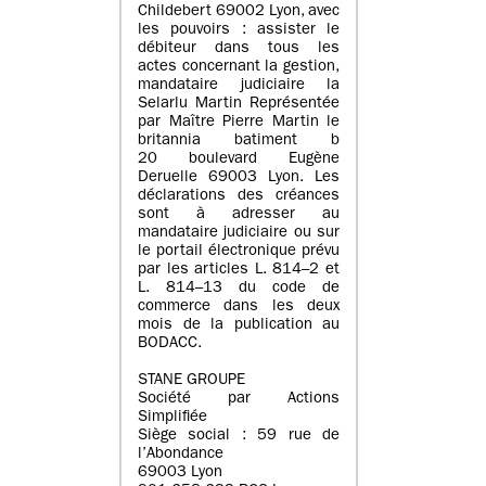
Childebert 69002 Lyon, avec
les pouvoirs : assister le
débiteur dans tous les
actes concernant la gestion,
mandataire judiciaire la
Selarlu Martin Représentée
par Maître Pierre Martin le
britannia batiment b
20 boulevard Eugène
Deruelle 69003 Lyon. Les
déclarations des créances
sont à adresser au
mandataire judiciaire ou sur
le portail électronique prévu
par les articles L. 814–2 et
L. 814–13 du code de
commerce dans les deux
mois de la publication au
BODACC.
STANE GROUPE
Société par Actions
Simplifiée
Siège social : 59 rue de
l’Abondance
69003 Lyon