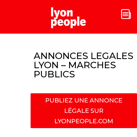
ANNONCES LEGALES
LYON – MARCHES
PUBLICS
PUBLIEZ UNE ANNONCE
LÉGALE SUR
LYONPEOPLE.COM