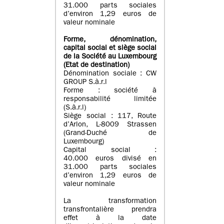
31.000 parts sociales
d’environ 1,29 euros de
valeur nominale
Forme, dénomination
,
capital social
et siège social
de la Société au Luxembourg
(Etat d
e destination
)
Dénomination sociale : CW
GROUP S.à.r.l
Forme : société à
responsabilité limitée
(S.à.r.l)
Siège social : 117, Route
d’Arlon, L-8009 Strassen
(Grand-Duché de
Luxembourg)
Capital social :
40.000 euros divisé en
31.000 parts sociales
d’environ 1,29 euros de
valeur nominale
La transformation
transfrontalière prendra
effet à la date