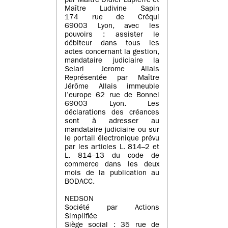
par Maître Didier Lapierre et
Maître Ludivine Sapin
174 rue de Créqui
69003 Lyon, avec les
pouvoirs : assister le
débiteur dans tous les
actes concernant la gestion,
mandataire judiciaire la
Selarl Jerome Allais
Représentée par Maître
Jérôme Allais immeuble
l’europe 62 rue de Bonnel
69003 Lyon. Les
déclarations des créances
sont à adresser au
mandataire judiciaire ou sur
le portail électronique prévu
par les articles L. 814–2 et
L. 814–13 du code de
commerce dans les deux
mois de la publication au
BODACC.
NEDSON
Société par Actions
Simplifiée
Siège social : 35 rue de