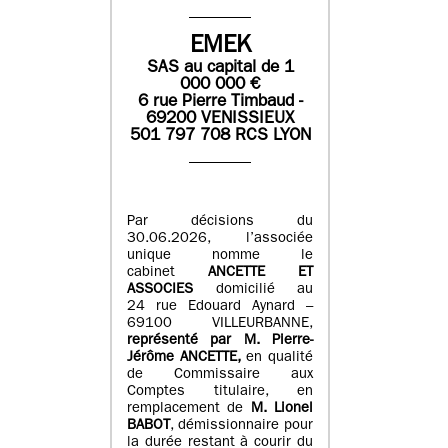
EMEK
SAS
au capital de
1
0
00 000
€
6 rue Pierre Timbaud -
69200 VENISSIEUX
501 797 708 RCS LYON
Par décisions du
30.06.2026, l’associée
unique nomme le
cabinet
ANCETTE ET
ASSOCIES
domicilié au
24 rue Edouard Aynard –
69100 VILLEURBANNE,
r
eprésenté par M
.
Pierre
-
Jérôme ANCETTE,
en qualité
de Commissaire aux
Comptes titulaire, en
remplacement de
M
.
Lionel
BABOT
, démissionnaire pour
la durée restant à courir du