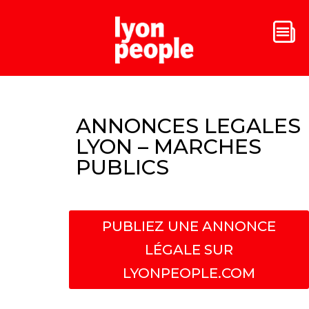
ANNONCES LEGALES
LYON – MARCHES
PUBLICS
PUBLIEZ UNE ANNONCE
LÉGALE SUR
LYONPEOPLE.COM