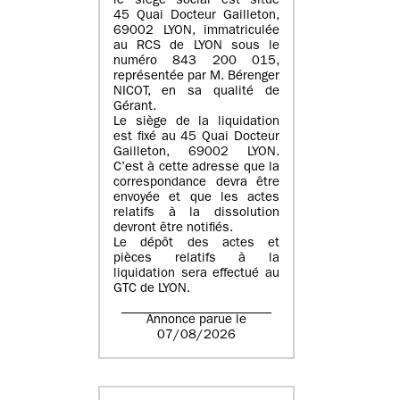
le siège social est situé
45 Quai Docteur Gailleton,
69002 LYON
, immatriculée
au
RCS de LYON sous le
numéro 843 200 015
,
représentée par
M. Bérenger
NICOT
, en sa qualité de
Gérant.
Le siège de la liquidation
est fixé au
45 Quai Docteur
Gailleton, 69002 LYON
.
C’est à cette adresse que la
correspondance devra être
envoyée et que les actes
relatifs à la dissolution
devront être notifiés.
Le dépôt des actes et
pièces relatifs à la
liquidation sera effectué au
GTC de
LYON
.
Annonce parue le
07/08/2026