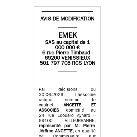
AVIS DE MODIFICATION
EMEK
SAS
au capital de
1
0
00 000
€
6 rue Pierre Timbaud -
69200 VENISSIEUX
501 797 708 RCS LYON
Par décisions du
30.06.2026, l’associée
unique nomme le
cabinet
ANCETTE ET
ASSOCIES
domicilié au
24 rue Edouard Aynard –
69100 VILLEURBANNE,
r
eprésenté par M
.
Pierre
-
Jérôme ANCETTE,
en qualité
de Commissaire aux