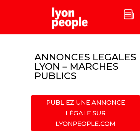
ANNONCES LEGALES
LYON – MARCHES
PUBLICS
PUBLIEZ UNE ANNONCE
LÉGALE SUR
LYONPEOPLE.COM