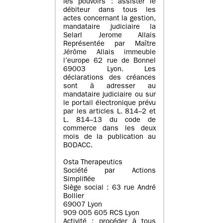
les pouvoirs : assister le
débiteur dans tous les
actes concernant la gestion,
mandataire judiciaire la
Selarl Jerome Allais
Représentée par Maître
Jérôme Allais immeuble
l’europe 62 rue de Bonnel
69003 Lyon. Les
déclarations des créances
sont à adresser au
mandataire judiciaire ou sur
le portail électronique prévu
par les articles L. 814–2 et
L. 814–13 du code de
commerce dans les deux
mois de la publication au
BODACC.
Osta Therapeutics
Société par Actions
Simplifiée
Siège social : 63 rue André
Bollier
69007 Lyon
909 005 605 RCS Lyon
Activité : procéder à tous