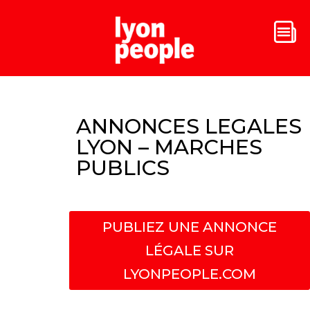
ANNONCES LEGALES
LYON – MARCHES
PUBLICS
PUBLIEZ UNE ANNONCE
LÉGALE SUR
LYONPEOPLE.COM