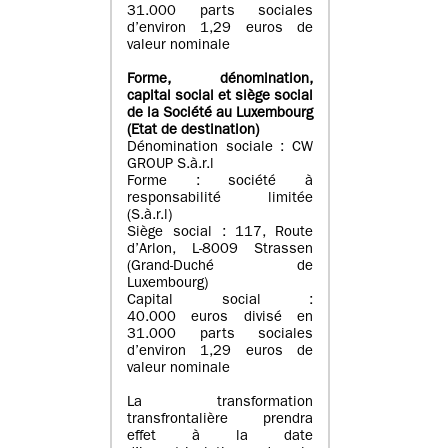
31.000 parts sociales
d’environ 1,29 euros de
valeur nominale
Forme, dénomination
,
capital social
et siège social
de la Société au Luxembourg
(Etat d
e destination
)
Dénomination sociale : CW
GROUP S.à.r.l
Forme : société à
responsabilité limitée
(S.à.r.l)
Siège social : 117, Route
d’Arlon, L-8009 Strassen
(Grand-Duché de
Luxembourg)
Capital social :
40.000 euros divisé en
31.000 parts sociales
d’environ 1,29 euros de
valeur nominale
La transformation
transfrontalière prendra
effet à la date