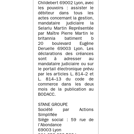
Childebert 69002 Lyon, avec
les pouvoirs : assister le
débiteur dans tous les
actes concernant la gestion,
mandataire judiciaire la
Selarlu Martin Représentée
par Maître Pierre Martin le
britannia batiment b
20 boulevard Eugène
Deruelle 69003 Lyon. Les
déclarations des créances
sont à adresser au
mandataire judiciaire ou sur
le portail électronique prévu
par les articles L. 814–2 et
L. 814–13 du code de
commerce dans les deux
mois de la publication au
BODACC.
STANE GROUPE
Société par Actions
Simplifiée
Siège social : 59 rue de
l’Abondance
69003 Lyon