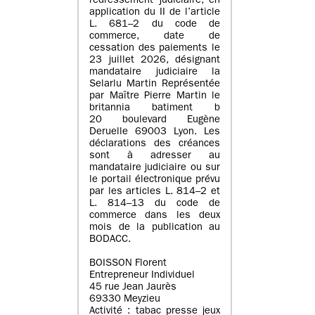
redressement judiciaire, en
application du II de l’article
L. 681–2 du code de
commerce, date de
cessation des paiements le
23 juillet 2026, désignant
mandataire judiciaire la
Selarlu Martin Représentée
par Maître Pierre Martin le
britannia batiment b
20 boulevard Eugène
Deruelle 69003 Lyon. Les
déclarations des créances
sont à adresser au
mandataire judiciaire ou sur
le portail électronique prévu
par les articles L. 814–2 et
L. 814–13 du code de
commerce dans les deux
mois de la publication au
BODACC.
BOISSON Florent
Entrepreneur Individuel
45 rue Jean Jaurès
69330 Meyzieu
Activité : tabac presse jeux