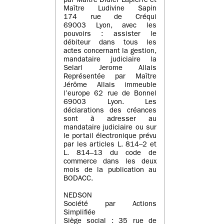
par Maître Didier Lapierre et
Maître Ludivine Sapin
174 rue de Créqui
69003 Lyon, avec les
pouvoirs : assister le
débiteur dans tous les
actes concernant la gestion,
mandataire judiciaire la
Selarl Jerome Allais
Représentée par Maître
Jérôme Allais immeuble
l’europe 62 rue de Bonnel
69003 Lyon. Les
déclarations des créances
sont à adresser au
mandataire judiciaire ou sur
le portail électronique prévu
par les articles L. 814–2 et
L. 814–13 du code de
commerce dans les deux
mois de la publication au
BODACC.
NEDSON
Société par Actions
Simplifiée
Siège social : 35 rue de