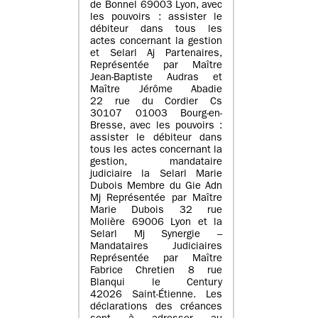
de Bonnel 69003 Lyon, avec
les pouvoirs : assister le
débiteur dans tous les
actes concernant la gestion
et Selarl Aj Partenaires,
Représentée par Maître
Jean-Baptiste Audras et
Maître Jérôme Abadie
22 rue du Cordier Cs
30107 01003 Bourg-en-
Bresse, avec les pouvoirs :
assister le débiteur dans
tous les actes concernant la
gestion, mandataire
judiciaire la Selarl Marie
Dubois Membre du Gie Adn
Mj Représentée par Maître
Marie Dubois 32 rue
Molière 69006 Lyon et la
Selarl Mj Synergie –
Mandataires Judiciaires
Représentée par Maître
Fabrice Chretien 8 rue
Blanqui le Century
42026 Saint-Étienne. Les
déclarations des créances