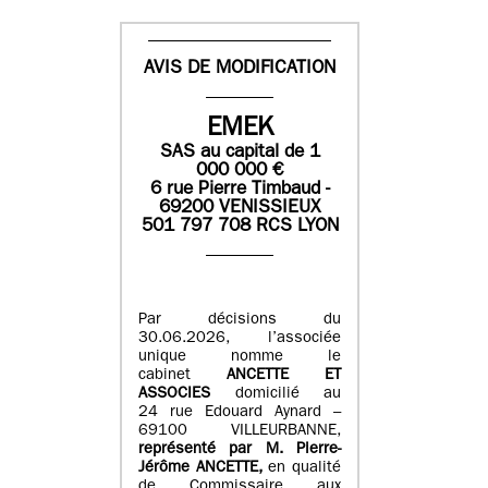
AVIS DE MODIFICATION
EMEK
SAS
au capital de
1
0
00 000
€
6 rue Pierre Timbaud -
69200 VENISSIEUX
501 797 708 RCS LYON
Par décisions du
30.06.2026, l’associée
unique nomme le
cabinet
ANCETTE ET
ASSOCIES
domicilié au
24 rue Edouard Aynard –
69100 VILLEURBANNE,
r
eprésenté par M
.
Pierre
-
Jérôme ANCETTE,
en qualité
de Commissaire aux