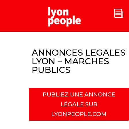
ANNONCES LEGALES
LYON – MARCHES
PUBLICS
PUBLIEZ UNE ANNONCE
LÉGALE SUR
LYONPEOPLE.COM