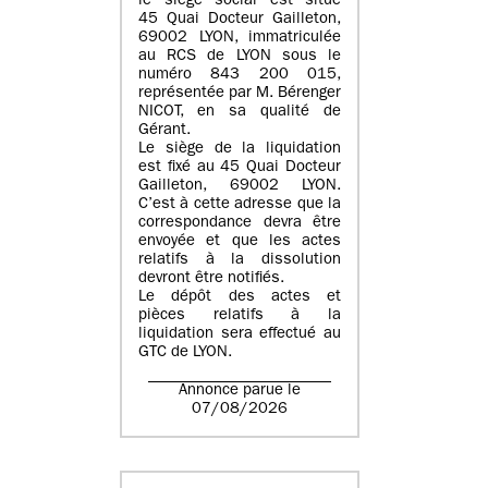
le siège social est situé
45 Quai Docteur Gailleton,
69002 LYON
, immatriculée
au
RCS de LYON sous le
numéro 843 200 015
,
représentée par
M. Bérenger
NICOT
, en sa qualité de
Gérant.
Le siège de la liquidation
est fixé au
45 Quai Docteur
Gailleton, 69002 LYON
.
C’est à cette adresse que la
correspondance devra être
envoyée et que les actes
relatifs à la dissolution
devront être notifiés.
Le dépôt des actes et
pièces relatifs à la
liquidation sera effectué au
GTC de
LYON
.
Annonce parue le
07/08/2026