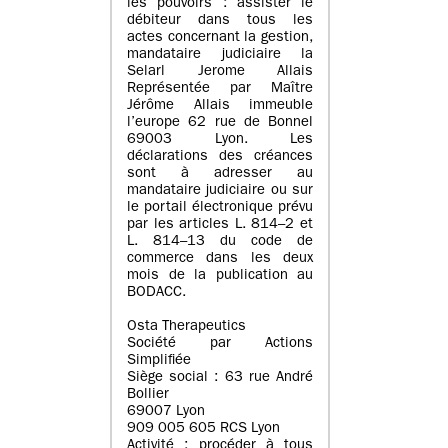
les pouvoirs : assister le
débiteur dans tous les
actes concernant la gestion,
mandataire judiciaire la
Selarl Jerome Allais
Représentée par Maître
Jérôme Allais immeuble
l’europe 62 rue de Bonnel
69003 Lyon. Les
déclarations des créances
sont à adresser au
mandataire judiciaire ou sur
le portail électronique prévu
par les articles L. 814–2 et
L. 814–13 du code de
commerce dans les deux
mois de la publication au
BODACC.
Osta Therapeutics
Société par Actions
Simplifiée
Siège social : 63 rue André
Bollier
69007 Lyon
909 005 605 RCS Lyon
Activité : procéder à tous