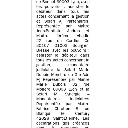
de Bonnel 69003 Lyon, avec
les pouvoirs : assister le
débiteur dans tous les
actes concernant la gestion
et Selarl Aj Partenaires,
Représentée par Maître
Jean-Baptiste Audras et
Maître Jérôme Abadie
22 rue du Cordier Cs
30107 01003 Bourg-en-
Bresse, avec les pouvoirs :
assister le débiteur dans
tous les actes concernant la
gestion, mandataire
judiciaire la Selarl Marie
Dubois Membre du Gie Adn
Mj Représentée par Maître
Marie Dubois 32 rue
Molière 69006 Lyon et la
Selarl Mj Synergie –
Mandataires Judiciaires
Représentée par Maître
Fabrice Chretien 8 rue
Blanqui le Century
42026 Saint-Étienne. Les
déclarations des créances