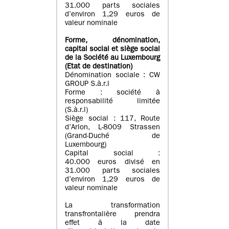
31.000 parts sociales
d’environ 1,29 euros de
valeur nominale
Forme, dénomination
,
capital social
et siège social
de la Société au Luxembourg
(Etat d
e destination
)
Dénomination sociale : CW
GROUP S.à.r.l
Forme : société à
responsabilité limitée
(S.à.r.l)
Siège social : 117, Route
d’Arlon, L-8009 Strassen
(Grand-Duché de
Luxembourg)
Capital social :
40.000 euros divisé en
31.000 parts sociales
d’environ 1,29 euros de
valeur nominale
La transformation
transfrontalière prendra
effet à la date