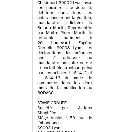
Childebert 69002 Lyon, avec
les pouvoirs : assister le
débiteur dans tous les
actes concernant la gestion,
mandataire judiciaire la
Selarlu Martin Représentée
par Maître Pierre Martin le
britannia batiment b
20 boulevard Eugène
Deruelle 69003 Lyon. Les
déclarations des créances
sont à adresser au
mandataire judiciaire ou sur
le portail électronique prévu
par les articles L. 814–2 et
L. 814–13 du code de
commerce dans les deux
mois de la publication au
BODACC.
STANE GROUPE
Société par Actions
Simplifiée
Siège social : 59 rue de
l’Abondance
69003 Lyon