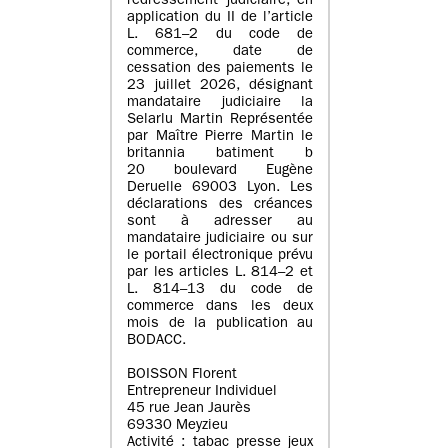
redressement judiciaire, en
application du II de l’article
L. 681–2 du code de
commerce, date de
cessation des paiements le
23 juillet 2026, désignant
mandataire judiciaire la
Selarlu Martin Représentée
par Maître Pierre Martin le
britannia batiment b
20 boulevard Eugène
Deruelle 69003 Lyon. Les
déclarations des créances
sont à adresser au
mandataire judiciaire ou sur
le portail électronique prévu
par les articles L. 814–2 et
L. 814–13 du code de
commerce dans les deux
mois de la publication au
BODACC.
BOISSON Florent
Entrepreneur Individuel
45 rue Jean Jaurès
69330 Meyzieu
Activité : tabac presse jeux