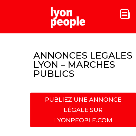
ANNONCES LEGALES
LYON – MARCHES
PUBLICS
PUBLIEZ UNE ANNONCE
LÉGALE SUR
LYONPEOPLE.COM