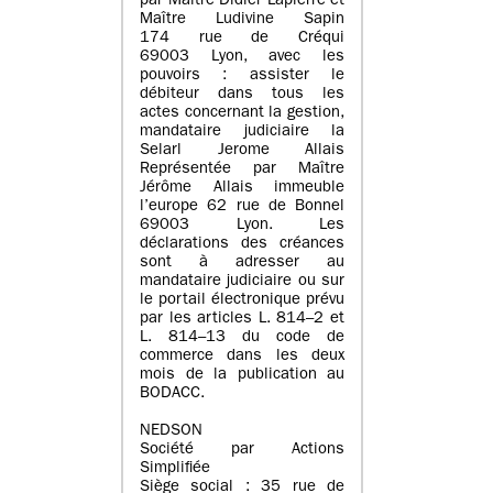
par Maître Didier Lapierre et
Maître Ludivine Sapin
174 rue de Créqui
69003 Lyon, avec les
pouvoirs : assister le
débiteur dans tous les
actes concernant la gestion,
mandataire judiciaire la
Selarl Jerome Allais
Représentée par Maître
Jérôme Allais immeuble
l’europe 62 rue de Bonnel
69003 Lyon. Les
déclarations des créances
sont à adresser au
mandataire judiciaire ou sur
le portail électronique prévu
par les articles L. 814–2 et
L. 814–13 du code de
commerce dans les deux
mois de la publication au
BODACC.
NEDSON
Société par Actions
Simplifiée
Siège social : 35 rue de