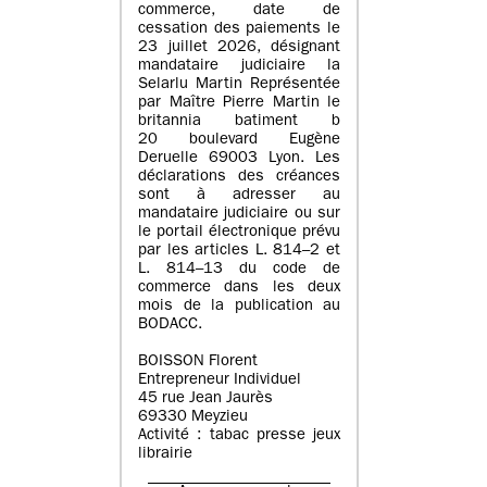
commerce, date de
cessation des paiements le
23 juillet 2026, désignant
mandataire judiciaire la
Selarlu Martin Représentée
par Maître Pierre Martin le
britannia batiment b
20 boulevard Eugène
Deruelle 69003 Lyon. Les
déclarations des créances
sont à adresser au
mandataire judiciaire ou sur
le portail électronique prévu
par les articles L. 814–2 et
L. 814–13 du code de
commerce dans les deux
mois de la publication au
BODACC.
BOISSON Florent
Entrepreneur Individuel
45 rue Jean Jaurès
69330 Meyzieu
Activité : tabac presse jeux
librairie