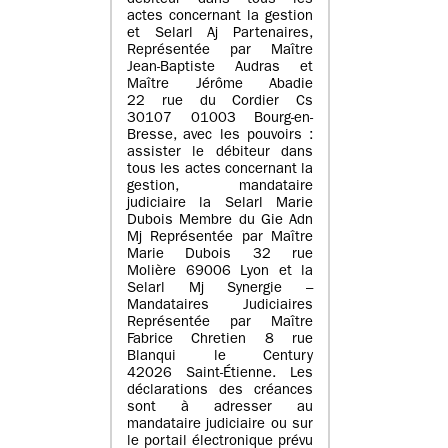
débiteur dans tous les
actes concernant la gestion
et Selarl Aj Partenaires,
Représentée par Maître
Jean-Baptiste Audras et
Maître Jérôme Abadie
22 rue du Cordier Cs
30107 01003 Bourg-en-
Bresse, avec les pouvoirs :
assister le débiteur dans
tous les actes concernant la
gestion, mandataire
judiciaire la Selarl Marie
Dubois Membre du Gie Adn
Mj Représentée par Maître
Marie Dubois 32 rue
Molière 69006 Lyon et la
Selarl Mj Synergie –
Mandataires Judiciaires
Représentée par Maître
Fabrice Chretien 8 rue
Blanqui le Century
42026 Saint-Étienne. Les
déclarations des créances
sont à adresser au
mandataire judiciaire ou sur
le portail électronique prévu