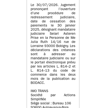
Le 30/07/2026. Jugement
prononçant l’ouverture
d’une procédure de
redressement judiciaire,
date de cessation des
paiements le 30 janvier
2025, désignant mandataire
judiciaire Selarl Asteren
Prise en la Personne de Me
Julia Ruth 14/16 rue de
Lorraine 93000 Bobigny. Les
déclarations des créances
sont à adresser au
mandataire judiciaire ou sur
le portail électronique prévu
par les articles L. 814–2 et
L. 814–13 du code de
commerce dans les deux
mois de la publication au
BODACC.
IMO TRANS
Société par Actions
Simplifiée
Siège social : Bureau 106
93600 Aulnay-sous-Bois