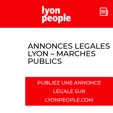
ANNONCES LEGALES
LYON – MARCHES
PUBLICS
PUBLIEZ UNE ANNONCE
LÉGALE SUR
LYONPEOPLE.COM