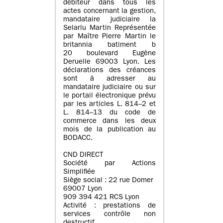
débiteur dans tous les
actes concernant la gestion,
mandataire judiciaire la
Selarlu Martin Représentée
par Maître Pierre Martin le
britannia batiment b
20 boulevard Eugène
Deruelle 69003 Lyon. Les
déclarations des créances
sont à adresser au
mandataire judiciaire ou sur
le portail électronique prévu
par les articles L. 814–2 et
L. 814–13 du code de
commerce dans les deux
mois de la publication au
BODACC.
CND DIRECT
Société par Actions
Simplifiée
Siège social : 22 rue Domer
69007 Lyon
909 394 421 RCS Lyon
Activité : prestations de
services contrôle non