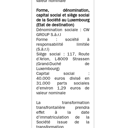
valeur nominale
Forme, dénomination
,
capital social
et siège social
de la Société au Luxembourg
(Etat d
e destination
)
Dénomination sociale : CW
GROUP S.à.r.l
Forme : société à
responsabilité limitée
(S.à.r.l)
Siège social : 117, Route
d’Arlon, L-8009 Strassen
(Grand-Duché de
Luxembourg)
Capital social :
40.000 euros divisé en
31.000 parts sociales
d’environ 1,29 euros de
valeur nominale
La transformation
transfrontalière prendra
effet à la date
d’immatriculation de la
Société issue de la
transformation