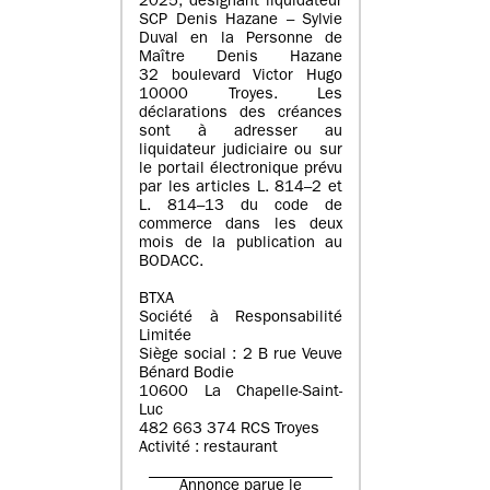
2025, désignant liquidateur
SCP Denis Hazane – Sylvie
Duval en la Personne de
Maître Denis Hazane
32 boulevard Victor Hugo
10000 Troyes. Les
déclarations des créances
sont à adresser au
liquidateur judiciaire ou sur
le portail électronique prévu
par les articles L. 814–2 et
L. 814–13 du code de
commerce dans les deux
mois de la publication au
BODACC.
BTXA
Société à Responsabilité
Limitée
Siège social : 2 B rue Veuve
Bénard Bodie
10600 La Chapelle-Saint-
Luc
482 663 374 RCS Troyes
Activité : restaurant
Annonce parue le