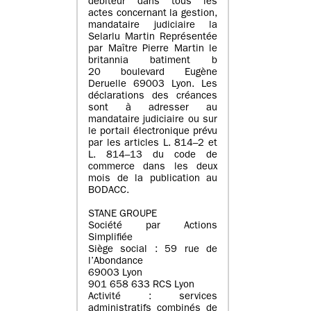
débiteur dans tous les
actes concernant la gestion,
mandataire judiciaire la
Selarlu Martin Représentée
par Maître Pierre Martin le
britannia batiment b
20 boulevard Eugène
Deruelle 69003 Lyon. Les
déclarations des créances
sont à adresser au
mandataire judiciaire ou sur
le portail électronique prévu
par les articles L. 814–2 et
L. 814–13 du code de
commerce dans les deux
mois de la publication au
BODACC.
STANE GROUPE
Société par Actions
Simplifiée
Siège social : 59 rue de
l’Abondance
69003 Lyon
901 658 633 RCS Lyon
Activité : services
administratifs combinés de