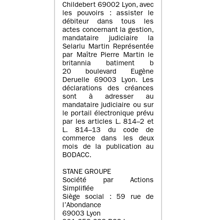
Childebert 69002 Lyon, avec
les pouvoirs : assister le
débiteur dans tous les
actes concernant la gestion,
mandataire judiciaire la
Selarlu Martin Représentée
par Maître Pierre Martin le
britannia batiment b
20 boulevard Eugène
Deruelle 69003 Lyon. Les
déclarations des créances
sont à adresser au
mandataire judiciaire ou sur
le portail électronique prévu
par les articles L. 814–2 et
L. 814–13 du code de
commerce dans les deux
mois de la publication au
BODACC.
STANE GROUPE
Société par Actions
Simplifiée
Siège social : 59 rue de
l’Abondance
69003 Lyon