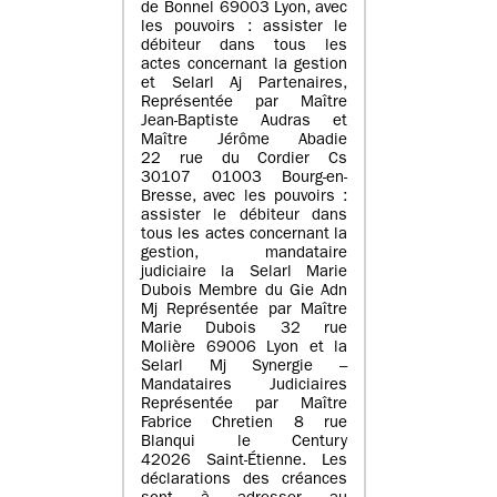
de Bonnel 69003 Lyon, avec
les pouvoirs : assister le
débiteur dans tous les
actes concernant la gestion
et Selarl Aj Partenaires,
Représentée par Maître
Jean-Baptiste Audras et
Maître Jérôme Abadie
22 rue du Cordier Cs
30107 01003 Bourg-en-
Bresse, avec les pouvoirs :
assister le débiteur dans
tous les actes concernant la
gestion, mandataire
judiciaire la Selarl Marie
Dubois Membre du Gie Adn
Mj Représentée par Maître
Marie Dubois 32 rue
Molière 69006 Lyon et la
Selarl Mj Synergie –
Mandataires Judiciaires
Représentée par Maître
Fabrice Chretien 8 rue
Blanqui le Century
42026 Saint-Étienne. Les
déclarations des créances