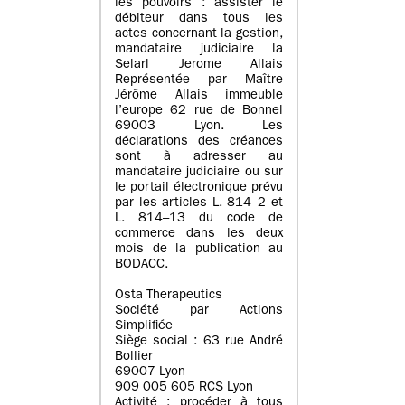
les pouvoirs : assister le
débiteur dans tous les
actes concernant la gestion,
mandataire judiciaire la
Selarl Jerome Allais
Représentée par Maître
Jérôme Allais immeuble
l’europe 62 rue de Bonnel
69003 Lyon. Les
déclarations des créances
sont à adresser au
mandataire judiciaire ou sur
le portail électronique prévu
par les articles L. 814–2 et
L. 814–13 du code de
commerce dans les deux
mois de la publication au
BODACC.
Osta Therapeutics
Société par Actions
Simplifiée
Siège social : 63 rue André
Bollier
69007 Lyon
909 005 605 RCS Lyon
Activité : procéder à tous