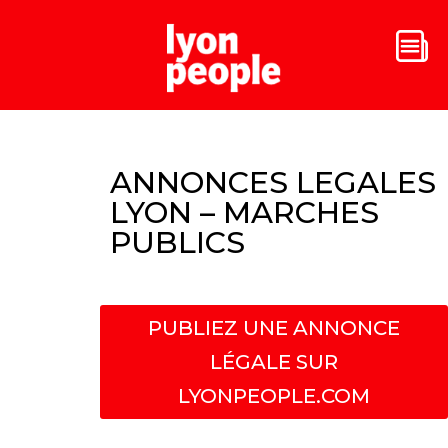
ANNONCES LEGALES
LYON – MARCHES
PUBLICS
PUBLIEZ UNE ANNONCE
LÉGALE SUR
LYONPEOPLE.COM