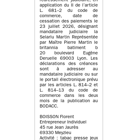
redressement judiciaire, en
application du II de l’article
L. 681–2 du code de
commerce, date de
cessation des paiements le
23 juillet 2026, désignant
mandataire judiciaire la
Selarlu Martin Représentée
par Maître Pierre Martin le
britannia batiment b
20 boulevard Eugène
Deruelle 69003 Lyon. Les
déclarations des créances
sont à adresser au
mandataire judiciaire ou sur
le portail électronique prévu
par les articles L. 814–2 et
L. 814–13 du code de
commerce dans les deux
mois de la publication au
BODACC.
BOISSON Florent
Entrepreneur Individuel
45 rue Jean Jaurès
69330 Meyzieu
Activité : tabac presse jeux