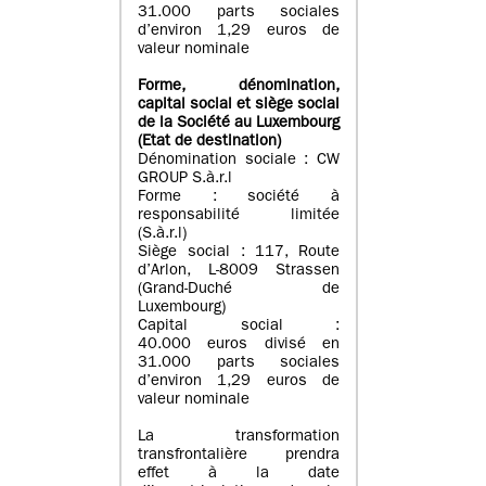
31.000 parts sociales
d’environ 1,29 euros de
valeur nominale
Forme, dénomination
,
capital social
et siège social
de la Société au Luxembourg
(Etat d
e destination
)
Dénomination sociale : CW
GROUP S.à.r.l
Forme : société à
responsabilité limitée
(S.à.r.l)
Siège social : 117, Route
d’Arlon, L-8009 Strassen
(Grand-Duché de
Luxembourg)
Capital social :
40.000 euros divisé en
31.000 parts sociales
d’environ 1,29 euros de
valeur nominale
La transformation
transfrontalière prendra
effet à la date