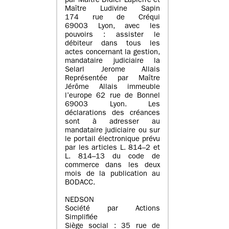
par Maître Didier Lapierre et
Maître Ludivine Sapin
174 rue de Créqui
69003 Lyon, avec les
pouvoirs : assister le
débiteur dans tous les
actes concernant la gestion,
mandataire judiciaire la
Selarl Jerome Allais
Représentée par Maître
Jérôme Allais immeuble
l’europe 62 rue de Bonnel
69003 Lyon. Les
déclarations des créances
sont à adresser au
mandataire judiciaire ou sur
le portail électronique prévu
par les articles L. 814–2 et
L. 814–13 du code de
commerce dans les deux
mois de la publication au
BODACC.
NEDSON
Société par Actions
Simplifiée
Siège social : 35 rue de