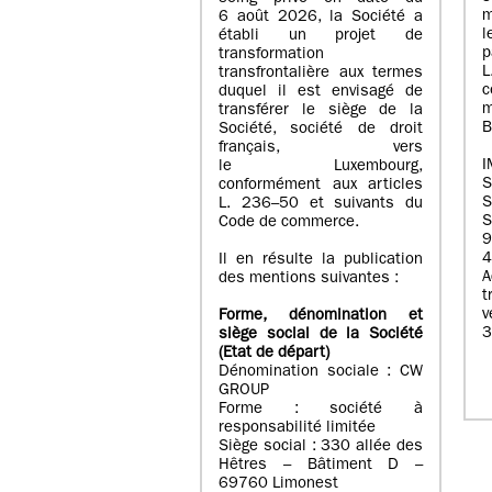
m
6 août 2026, la Société a
l
établi un projet de
p
transformation
transfrontalière aux termes
c
duquel il est envisagé de
m
transférer le siège de la
B
Société, société de droit
français, vers
I
le Luxembourg,
conformément aux articles
S
L. 236–50 et suivants du
S
Code de commerce.
9
4
Il en résulte la publication
A
des mentions suivantes :
t
Forme, dénomination et
3
siège social de la Société
(Etat
de départ
)
Dénomination sociale : CW
GROUP
Forme : société à
responsabilité limitée
Siège social : 330 allée des
Hêtres – Bâtiment D –
69760 Limonest