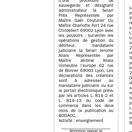
d’une procédure de
sauvegarde et désignant
L
administrateur la Selarl
p
Fhbx Représentée par
Maître Gaël Couturier Ou
r
Maître Charlotte Fort 24 rue
a
Childebert 69002 Lyon avec
les pouvoirs : surveiller les
opérations de gestion du
c
débiteur, mandataire
2
judiciaire la Selarl Jerome
m
Allais Représentée par
S
Maître Jérôme Allais
p
immeuble l’europe 62 rue
de Bonnel 69003 Lyon. Les
déclarations des créances
D
sont à adresser au
d
mandataire judiciaire ou sur
le portail électronique prévu
m
par les articles L. 814–2 et
l
L. 814–13 du code de
p
commerce dans les deux
mois de la publication au
c
BODACC.
m
Activité : enseignement
B
Annonce parue le