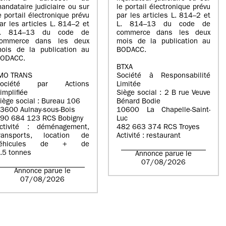
andataire judiciaire ou sur
le portail électronique prévu
e portail électronique prévu
par les articles L. 814–2 et
ar les articles L. 814–2 et
L. 814–13 du code de
L. 814–13 du code de
commerce dans les deux
ommerce dans les deux
mois de la publication au
ois de la publication au
BODACC.
ODACC.
BTXA
MO TRANS
Société à Responsabilité
Société par Actions
Limitée
implifiée
Siège social : 2 B rue Veuve
iège social : Bureau 106
Bénard Bodie
3600 Aulnay-sous-Bois
10600 La Chapelle-Saint-
90 684 123 RCS Bobigny
Luc
ctivité : déménagement,
482 663 374 RCS Troyes
ransports, location de
Activité : restaurant
véhicules de + de
.5 tonnes
Annonce parue le
07/08/2026
Annonce parue le
07/08/2026