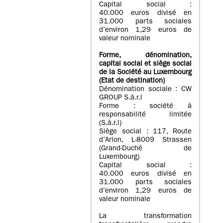
Capital social :
40.000 euros divisé en
31.000 parts sociales
d’environ 1,29 euros de
valeur nominale
Forme, dénomination
,
capital social
et siège social
de la Société au Luxembourg
(Etat d
e destination
)
Dénomination sociale : CW
GROUP S.à.r.l
Forme : société à
responsabilité limitée
(S.à.r.l)
Siège social : 117, Route
d’Arlon, L-8009 Strassen
(Grand-Duché de
Luxembourg)
Capital social :
40.000 euros divisé en
31.000 parts sociales
d’environ 1,29 euros de
valeur nominale
La transformation