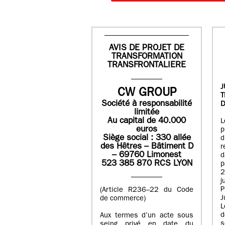
AVIS DE PROJET DE
TRANSFORMATION
TRANSFRONTALIERE
J
CW GROUP
Société à responsabilité
D
limitée
Au capital de 40.000
L
euros
p
Siège social : 330 allée
des Hêtres – Bâtiment D
r
– 69760 Limonest
d
523 385 870 RCS LYON
p
2
j
P
(Article R236–22 du Code
J
de commerce)
L
d
Aux termes d’un acte sous
seing privé en date du