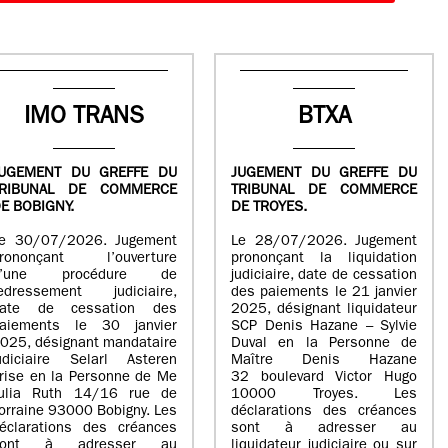
IMO TRANS
BTXA
UGEMENT DU GREFFE DU
JUGEMENT DU GREFFE DU
TRIBUNAL DE COMMERCE
TRIBUNAL DE COMMERCE
E BOBIGNY.
DE TROYES.
e 30/07/2026. Jugement
Le 28/07/2026. Jugement
rononçant l’ouverture
prononçant la liquidation
d’une procédure de
judiciaire, date de cessation
edressement judiciaire,
des paiements le 21 janvier
ate de cessation des
2025, désignant liquidateur
aiements le 30 janvier
SCP Denis Hazane – Sylvie
025, désignant mandataire
Duval en la Personne de
udiciaire Selarl Asteren
Maître Denis Hazane
rise en la Personne de Me
32 boulevard Victor Hugo
ulia Ruth 14/16 rue de
10000 Troyes. Les
orraine 93000 Bobigny. Les
déclarations des créances
éclarations des créances
sont à adresser au
sont à adresser au
liquidateur judiciaire ou sur