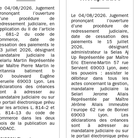
e 04/08/2026. Jugement
rononçant l’ouverture
Le 04/08/2026. Jugement
d’une procédure de
prononçant l’ouverture
edressement judiciaire, en
d’une procédure de
pplication du II de l’article
redressement judiciaire,
L. 681–2 du code de
date de cessation des
commerce, date de
paiements le 15 juillet
essation des paiements le
2026, désignant
3 juillet 2026, désignant
administrateur la Selas Aj
andataire judiciaire la
Up Représentée par Maître
elarlu Martin Représentée
Eric Etienne-Martin 57 rue
ar Maître Pierre Martin le
Servient 69003 Lyon, avec
britannia batiment b
les pouvoirs : assister le
20 boulevard Eugène
débiteur dans tous les
eruelle 69003 Lyon. Les
actes concernant la gestion,
éclarations des créances
mandataire judiciaire la
sont à adresser au
Selarl Jerome Allais
andataire judiciaire ou sur
Représentée par Maître
e portail électronique prévu
Jérôme Allais immeuble
ar les articles L. 814–2 et
l’europe 62 rue de Bonnel
L. 814–13 du code de
69003 Lyon. Les
ommerce dans les deux
déclarations des créances
ois de la publication au
sont à adresser au
ODACC.
mandataire judiciaire ou sur
le portail électronique prévu