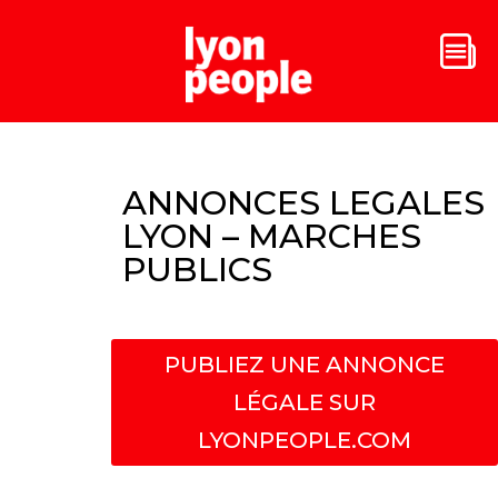
ANNONCES LEGALES
LYON – MARCHES
PUBLICS
PUBLIEZ UNE ANNONCE
LÉGALE SUR
LYONPEOPLE.COM