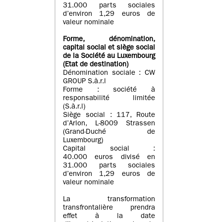
31.000 parts sociales
d’environ 1,29 euros de
valeur nominale
Forme, dénomination
,
capital social
et siège social
de la Société au Luxembourg
(Etat d
e destination
)
Dénomination sociale : CW
GROUP S.à.r.l
Forme : société à
responsabilité limitée
(S.à.r.l)
Siège social : 117, Route
d’Arlon, L-8009 Strassen
(Grand-Duché de
Luxembourg)
Capital social :
40.000 euros divisé en
31.000 parts sociales
d’environ 1,29 euros de
valeur nominale
La transformation
transfrontalière prendra
effet à la date