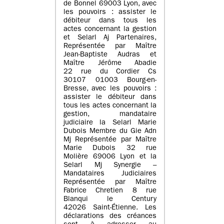
de Bonnel 69003 Lyon, avec
les pouvoirs : assister le
débiteur dans tous les
actes concernant la gestion
et Selarl Aj Partenaires,
Représentée par Maître
Jean-Baptiste Audras et
Maître Jérôme Abadie
22 rue du Cordier Cs
30107 01003 Bourg-en-
Bresse, avec les pouvoirs :
assister le débiteur dans
tous les actes concernant la
gestion, mandataire
judiciaire la Selarl Marie
Dubois Membre du Gie Adn
Mj Représentée par Maître
Marie Dubois 32 rue
Molière 69006 Lyon et la
Selarl Mj Synergie –
Mandataires Judiciaires
Représentée par Maître
Fabrice Chretien 8 rue
Blanqui le Century
42026 Saint-Étienne. Les
déclarations des créances