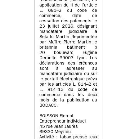
redressement judiciaire, en
application du II de l’article
L. 681–2 du code de
commerce, date de
cessation des paiements le
23 juillet 2026, désignant
mandataire judiciaire la
Selarlu Martin Représentée
par Maître Pierre Martin le
britannia batiment b
20 boulevard Eugène
Deruelle 69003 Lyon. Les
déclarations des créances
sont à adresser au
mandataire judiciaire ou sur
le portail électronique prévu
par les articles L. 814–2 et
L. 814–13 du code de
commerce dans les deux
mois de la publication au
BODACC.
BOISSON Florent
Entrepreneur Individuel
45 rue Jean Jaurès
69330 Meyzieu
Activité : tabac presse jeux