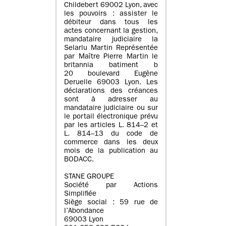
Childebert 69002 Lyon, avec
les pouvoirs : assister le
débiteur dans tous les
actes concernant la gestion,
mandataire judiciaire la
Selarlu Martin Représentée
par Maître Pierre Martin le
britannia batiment b
20 boulevard Eugène
Deruelle 69003 Lyon. Les
déclarations des créances
sont à adresser au
mandataire judiciaire ou sur
le portail électronique prévu
par les articles L. 814–2 et
L. 814–13 du code de
commerce dans les deux
mois de la publication au
BODACC.
STANE GROUPE
Société par Actions
Simplifiée
Siège social : 59 rue de
l’Abondance
69003 Lyon