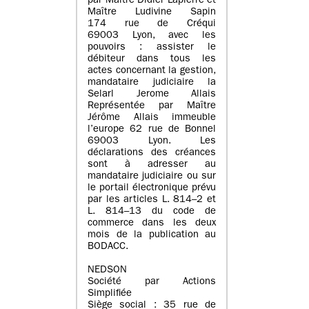
par Maître Didier Lapierre et
Maître Ludivine Sapin
174 rue de Créqui
69003 Lyon, avec les
pouvoirs : assister le
débiteur dans tous les
actes concernant la gestion,
mandataire judiciaire la
Selarl Jerome Allais
Représentée par Maître
Jérôme Allais immeuble
l’europe 62 rue de Bonnel
69003 Lyon. Les
déclarations des créances
sont à adresser au
mandataire judiciaire ou sur
le portail électronique prévu
par les articles L. 814–2 et
L. 814–13 du code de
commerce dans les deux
mois de la publication au
BODACC.
NEDSON
Société par Actions
Simplifiée
Siège social : 35 rue de