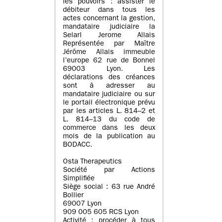
les pouvoirs : assister le
débiteur dans tous les
actes concernant la gestion,
mandataire judiciaire la
Selarl Jerome Allais
Représentée par Maître
Jérôme Allais immeuble
l’europe 62 rue de Bonnel
69003 Lyon. Les
déclarations des créances
sont à adresser au
mandataire judiciaire ou sur
le portail électronique prévu
par les articles L. 814–2 et
L. 814–13 du code de
commerce dans les deux
mois de la publication au
BODACC.
Osta Therapeutics
Société par Actions
Simplifiée
Siège social : 63 rue André
Bollier
69007 Lyon
909 005 605 RCS Lyon
Activité : procéder à tous