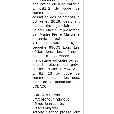
redressement judiciaire, en
application du II de l’article
L. 681–2 du code de
commerce, date de
cessation des paiements le
23 juillet 2026, désignant
mandataire judiciaire la
Selarlu Martin Représentée
par Maître Pierre Martin le
britannia batiment b
20 boulevard Eugène
Deruelle 69003 Lyon. Les
déclarations des créances
sont à adresser au
mandataire judiciaire ou sur
le portail électronique prévu
par les articles L. 814–2 et
L. 814–13 du code de
commerce dans les deux
mois de la publication au
BODACC.
BOISSON Florent
Entrepreneur Individuel
45 rue Jean Jaurès
69330 Meyzieu
Activité : tabac presse jeux