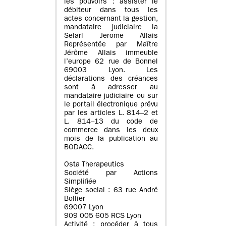
les pouvoirs : assister le
débiteur dans tous les
actes concernant la gestion,
mandataire judiciaire la
Selarl Jerome Allais
Représentée par Maître
Jérôme Allais immeuble
l’europe 62 rue de Bonnel
69003 Lyon. Les
déclarations des créances
sont à adresser au
mandataire judiciaire ou sur
le portail électronique prévu
par les articles L. 814–2 et
L. 814–13 du code de
commerce dans les deux
mois de la publication au
BODACC.
Osta Therapeutics
Société par Actions
Simplifiée
Siège social : 63 rue André
Bollier
69007 Lyon
909 005 605 RCS Lyon
Activité : procéder à tous