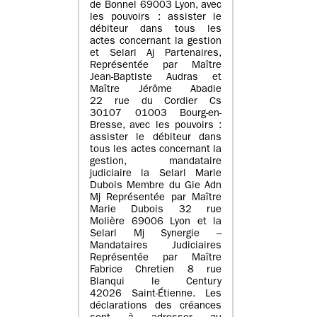
de Bonnel 69003 Lyon, avec
les pouvoirs : assister le
débiteur dans tous les
actes concernant la gestion
et Selarl Aj Partenaires,
Représentée par Maître
Jean-Baptiste Audras et
Maître Jérôme Abadie
22 rue du Cordier Cs
30107 01003 Bourg-en-
Bresse, avec les pouvoirs :
assister le débiteur dans
tous les actes concernant la
gestion, mandataire
judiciaire la Selarl Marie
Dubois Membre du Gie Adn
Mj Représentée par Maître
Marie Dubois 32 rue
Molière 69006 Lyon et la
Selarl Mj Synergie –
Mandataires Judiciaires
Représentée par Maître
Fabrice Chretien 8 rue
Blanqui le Century
42026 Saint-Étienne. Les
déclarations des créances