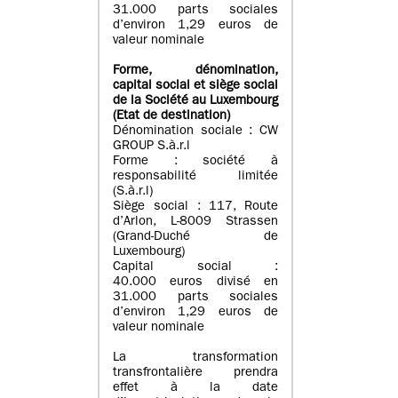
31.000 parts sociales
d’environ 1,29 euros de
valeur nominale
Forme, dénomination
,
capital social
et siège social
de la Société au Luxembourg
(Etat d
e destination
)
Dénomination sociale : CW
GROUP S.à.r.l
Forme : société à
responsabilité limitée
(S.à.r.l)
Siège social : 117, Route
d’Arlon, L-8009 Strassen
(Grand-Duché de
Luxembourg)
Capital social :
40.000 euros divisé en
31.000 parts sociales
d’environ 1,29 euros de
valeur nominale
La transformation
transfrontalière prendra
effet à la date