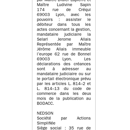
par Maître Didier Lapierre et
Maître Ludivine Sapin
174 rue de Créqui
69003 Lyon, avec les
pouvoirs : assister le
débiteur dans tous les
actes concernant la gestion,
mandataire judiciaire la
Selarl Jerome Allais
Représentée par Maître
Jérôme Allais immeuble
l’europe 62 rue de Bonnel
69003 Lyon. Les
déclarations des créances
sont à adresser au
mandataire judiciaire ou sur
le portail électronique prévu
par les articles L. 814–2 et
L. 814–13 du code de
commerce dans les deux
mois de la publication au
BODACC.
NEDSON
Société par Actions
Simplifiée
Siège social : 35 rue de