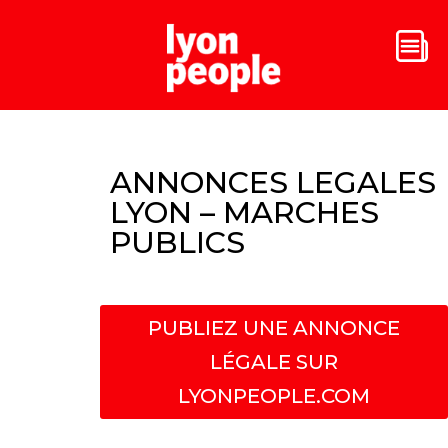
ANNONCES LEGALES
LYON – MARCHES
PUBLICS
PUBLIEZ UNE ANNONCE
LÉGALE SUR
LYONPEOPLE.COM