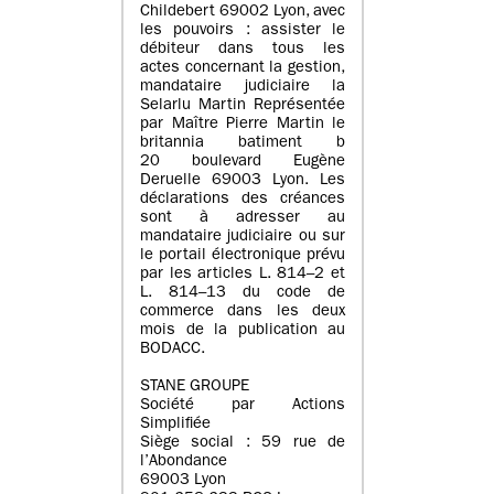
Childebert 69002 Lyon, avec
les pouvoirs : assister le
débiteur dans tous les
actes concernant la gestion,
mandataire judiciaire la
Selarlu Martin Représentée
par Maître Pierre Martin le
britannia batiment b
20 boulevard Eugène
Deruelle 69003 Lyon. Les
déclarations des créances
sont à adresser au
mandataire judiciaire ou sur
le portail électronique prévu
par les articles L. 814–2 et
L. 814–13 du code de
commerce dans les deux
mois de la publication au
BODACC.
STANE GROUPE
Société par Actions
Simplifiée
Siège social : 59 rue de
l’Abondance
69003 Lyon