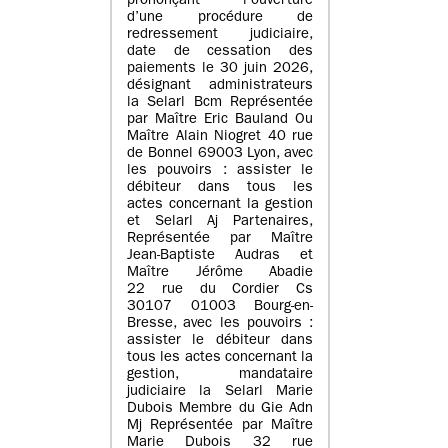
prononçant l’ouverture
d’une procédure de
redressement judiciaire,
date de cessation des
paiements le 30 juin 2026,
désignant administrateurs
la Selarl Bcm Représentée
par Maître Eric Bauland Ou
Maître Alain Niogret 40 rue
de Bonnel 69003 Lyon, avec
les pouvoirs : assister le
débiteur dans tous les
actes concernant la gestion
et Selarl Aj Partenaires,
Représentée par Maître
Jean-Baptiste Audras et
Maître Jérôme Abadie
22 rue du Cordier Cs
30107 01003 Bourg-en-
Bresse, avec les pouvoirs :
assister le débiteur dans
tous les actes concernant la
gestion, mandataire
judiciaire la Selarl Marie
Dubois Membre du Gie Adn
Mj Représentée par Maître
Marie Dubois 32 rue