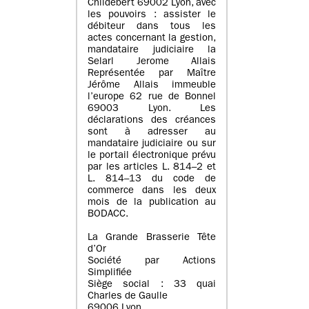
Childebert 69002 Lyon, avec
les pouvoirs : assister le
débiteur dans tous les
actes concernant la gestion,
mandataire judiciaire la
Selarl Jerome Allais
Représentée par Maître
Jérôme Allais immeuble
l’europe 62 rue de Bonnel
69003 Lyon. Les
déclarations des créances
sont à adresser au
mandataire judiciaire ou sur
le portail électronique prévu
par les articles L. 814–2 et
L. 814–13 du code de
commerce dans les deux
mois de la publication au
BODACC.
La Grande Brasserie Tête
d’Or
Société par Actions
Simplifiée
Siège social : 33 quai
Charles de Gaulle
69006 Lyon