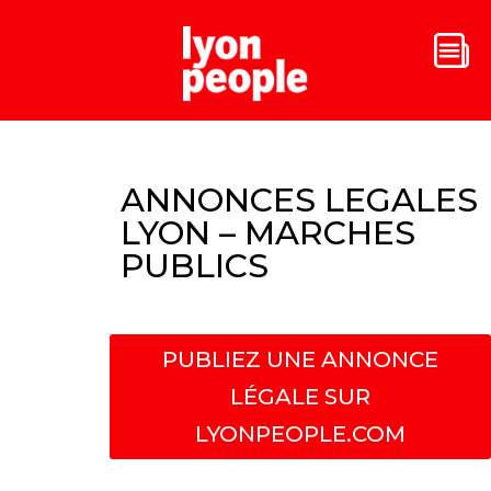
ANNONCES LEGALES
LYON – MARCHES
PUBLICS
PUBLIEZ UNE ANNONCE
LÉGALE SUR
LYONPEOPLE.COM