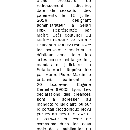
d’une procédure de
redressement judiciaire,
date de cessation des
paiements le 15 juillet
2026, désignant
administrateur la Selarl
Fhbx Représentée par
Maître Gaël Couturier Ou
Maître Charlotte Fort 24 rue
Childebert 69002 Lyon, avec
les pouvoirs : assister le
débiteur dans tous les
actes concernant la gestion,
mandataire judiciaire la
Selarlu Martin Représentée
par Maître Pierre Martin le
britannia batiment b
20 boulevard Eugène
Deruelle 69003 Lyon. Les
déclarations des créances
sont à adresser au
mandataire judiciaire ou sur
le portail électronique prévu
par les articles L. 814–2 et
L. 814–13 du code de
commerce dans les deux
mois de la publication au