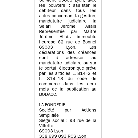
Servient 69003 Lyon, avec
les pouvoirs : assister le
débiteur dans tous les
actes concernant la gestion,
mandataire judiciaire la
Selarl Jerome Allais
Représentée par Maître
Jérôme Allais immeuble
l’europe 62 rue de Bonnel
69003 Lyon. Les
déclarations des créances
sont à adresser au
mandataire judiciaire ou sur
le portail électronique prévu
par les articles L. 814–2 et
L. 814–13 du code de
commerce dans les deux
mois de la publication au
BODACC.
LA FONDERIE
Société par Actions
Simplifiée
Siège social : 93 rue de la
Villette
69003 Lyon
338 699 093 RCS Lyon