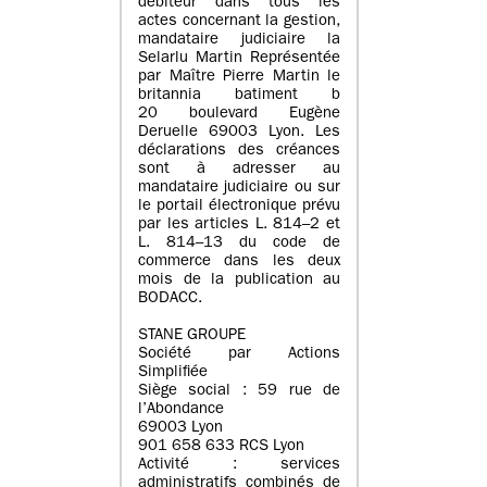
débiteur dans tous les
actes concernant la gestion,
mandataire judiciaire la
Selarlu Martin Représentée
par Maître Pierre Martin le
britannia batiment b
20 boulevard Eugène
Deruelle 69003 Lyon. Les
déclarations des créances
sont à adresser au
mandataire judiciaire ou sur
le portail électronique prévu
par les articles L. 814–2 et
L. 814–13 du code de
commerce dans les deux
mois de la publication au
BODACC.
STANE GROUPE
Société par Actions
Simplifiée
Siège social : 59 rue de
l’Abondance
69003 Lyon
901 658 633 RCS Lyon
Activité : services
administratifs combinés de