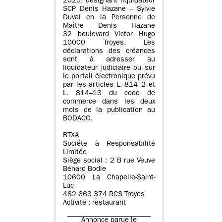
2025, désignant liquidateur
SCP Denis Hazane – Sylvie
Duval en la Personne de
Maître Denis Hazane
32 boulevard Victor Hugo
10000 Troyes. Les
déclarations des créances
sont à adresser au
liquidateur judiciaire ou sur
le portail électronique prévu
par les articles L. 814–2 et
L. 814–13 du code de
commerce dans les deux
mois de la publication au
BODACC.
BTXA
Société à Responsabilité
Limitée
Siège social : 2 B rue Veuve
Bénard Bodie
10600 La Chapelle-Saint-
Luc
482 663 374 RCS Troyes
Activité : restaurant
Annonce parue le