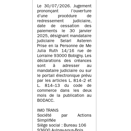
Le 30/07/2026. Jugement
prononçant l’ouverture
d’une procédure de
redressement judiciaire,
date de cessation des
paiements le 30 janvier
2025, désignant mandataire
judiciaire Selarl Asteren
Prise en la Personne de Me
Julia Ruth 14/16 rue de
Lorraine 93000 Bobigny. Les
déclarations des créances
sont à adresser au
mandataire judiciaire ou sur
le portail électronique prévu
par les articles L. 814–2 et
L. 814–13 du code de
commerce dans les deux
mois de la publication au
BODACC.
IMO TRANS
Société par Actions
Simplifiée
Siège social : Bureau 106
93600 Aulnay-sous-Bois