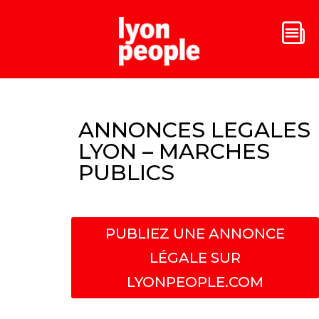
ANNONCES LEGALES
LYON – MARCHES
PUBLICS
PUBLIEZ UNE ANNONCE
LÉGALE SUR
LYONPEOPLE.COM