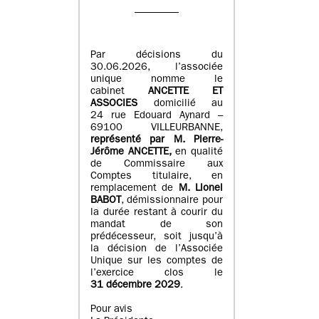
Par décisions du
30.06.2026, l’associée
unique nomme le
cabinet
ANCETTE ET
ASSOCIES
domicilié au
24 rue Edouard Aynard –
69100 VILLEURBANNE,
r
eprésenté par M
.
Pierre
-
Jérôme ANCETTE,
en qualité
de Commissaire aux
Comptes titulaire, en
remplacement de
M
.
Lionel
BABOT
, démissionnaire pour
la durée restant à courir du
mandat de son
prédécesseur, soit jusqu’à
la décision de l’Associée
Unique sur les comptes de
l’exercice clos le
31 décembre 2029
.
Pour avis