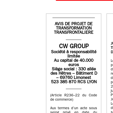
AVIS DE PROJET DE
TRANSFORMATION
TRANSFRONTALIERE
J
CW GROUP
Société à responsabilité
D
limitée
Au capital de 40.000
L
euros
p
Siège social : 330 allée
des Hêtres – Bâtiment D
r
– 69760 Limonest
d
523 385 870 RCS LYON
p
2
j
P
(Article R236–22 du Code
J
de commerce)
L
d
Aux termes d’un acte sous
seing privé en date du