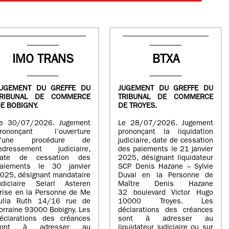
IMO TRANS
BTXA
UGEMENT DU GREFFE DU
JUGEMENT DU GREFFE DU
TRIBUNAL DE COMMERCE
TRIBUNAL DE COMMERCE
E BOBIGNY.
DE TROYES.
e 30/07/2026. Jugement
Le 28/07/2026. Jugement
rononçant l’ouverture
prononçant la liquidation
d’une procédure de
judiciaire, date de cessation
edressement judiciaire,
des paiements le 21 janvier
ate de cessation des
2025, désignant liquidateur
aiements le 30 janvier
SCP Denis Hazane – Sylvie
025, désignant mandataire
Duval en la Personne de
udiciaire Selarl Asteren
Maître Denis Hazane
rise en la Personne de Me
32 boulevard Victor Hugo
ulia Ruth 14/16 rue de
10000 Troyes. Les
orraine 93000 Bobigny. Les
déclarations des créances
éclarations des créances
sont à adresser au
sont à adresser au
liquidateur judiciaire ou sur