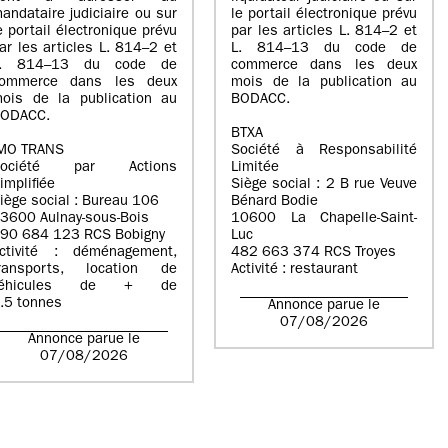
andataire judiciaire ou sur
le portail électronique prévu
e portail électronique prévu
par les articles L. 814–2 et
ar les articles L. 814–2 et
L. 814–13 du code de
L. 814–13 du code de
commerce dans les deux
ommerce dans les deux
mois de la publication au
ois de la publication au
BODACC.
ODACC.
BTXA
MO TRANS
Société à Responsabilité
Société par Actions
Limitée
implifiée
Siège social : 2 B rue Veuve
iège social : Bureau 106
Bénard Bodie
3600 Aulnay-sous-Bois
10600 La Chapelle-Saint-
90 684 123 RCS Bobigny
Luc
ctivité : déménagement,
482 663 374 RCS Troyes
ransports, location de
Activité : restaurant
véhicules de + de
.5 tonnes
Annonce parue le
07/08/2026
Annonce parue le
07/08/2026