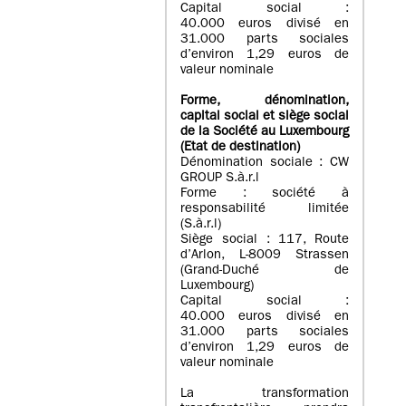
Capital social :
40.000 euros divisé en
31.000 parts sociales
d’environ 1,29 euros de
valeur nominale
Forme, dénomination
,
capital social
et siège social
de la Société au Luxembourg
(Etat d
e destination
)
Dénomination sociale : CW
GROUP S.à.r.l
Forme : société à
responsabilité limitée
(S.à.r.l)
Siège social : 117, Route
d’Arlon, L-8009 Strassen
(Grand-Duché de
Luxembourg)
Capital social :
40.000 euros divisé en
31.000 parts sociales
d’environ 1,29 euros de
valeur nominale
La transformation