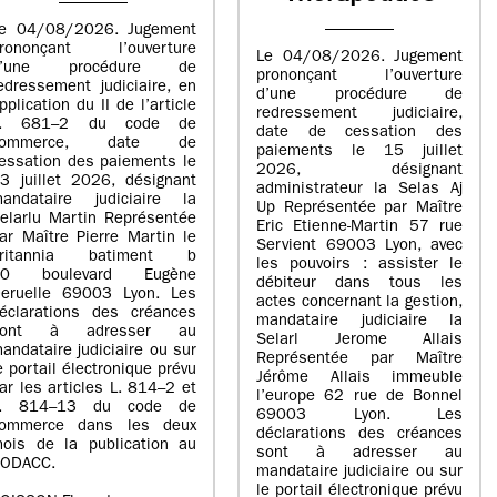
e 04/08/2026. Jugement
rononçant l’ouverture
Le 04/08/2026. Jugement
d’une procédure de
prononçant l’ouverture
edressement judiciaire, en
d’une procédure de
pplication du II de l’article
redressement judiciaire,
L. 681–2 du code de
date de cessation des
commerce, date de
paiements le 15 juillet
essation des paiements le
2026, désignant
3 juillet 2026, désignant
administrateur la Selas Aj
andataire judiciaire la
Up Représentée par Maître
elarlu Martin Représentée
Eric Etienne-Martin 57 rue
ar Maître Pierre Martin le
Servient 69003 Lyon, avec
britannia batiment b
les pouvoirs : assister le
20 boulevard Eugène
débiteur dans tous les
eruelle 69003 Lyon. Les
actes concernant la gestion,
éclarations des créances
mandataire judiciaire la
sont à adresser au
Selarl Jerome Allais
andataire judiciaire ou sur
Représentée par Maître
e portail électronique prévu
Jérôme Allais immeuble
ar les articles L. 814–2 et
l’europe 62 rue de Bonnel
L. 814–13 du code de
69003 Lyon. Les
ommerce dans les deux
déclarations des créances
ois de la publication au
sont à adresser au
ODACC.
mandataire judiciaire ou sur
le portail électronique prévu