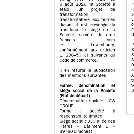
m
6 août 2026, la Société a
l
établi un projet de
p
transformation
transfrontalière aux termes
c
duquel il est envisagé de
m
transférer le siège de la
B
Société, société de droit
français, vers
I
le Luxembourg,
conformément aux articles
S
L. 236–50 et suivants du
S
Code de commerce.
9
4
Il en résulte la publication
A
des mentions suivantes :
t
Forme, dénomination et
3
siège social de la Société
(Etat
de départ
)
Dénomination sociale : CW
GROUP
Forme : société à
responsabilité limitée
Siège social : 330 allée des
Hêtres – Bâtiment D –
69760 Limonest