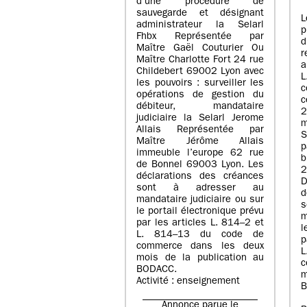
d’une procédure de
sauvegarde et désignant
L
administrateur la Selarl
p
Fhbx Représentée par
Maître Gaël Couturier Ou
r
Maître Charlotte Fort 24 rue
a
Childebert 69002 Lyon avec
les pouvoirs : surveiller les
opérations de gestion du
c
débiteur, mandataire
2
judiciaire la Selarl Jerome
m
Allais Représentée par
S
Maître Jérôme Allais
p
immeuble l’europe 62 rue
de Bonnel 69003 Lyon. Les
déclarations des créances
D
sont à adresser au
d
mandataire judiciaire ou sur
le portail électronique prévu
m
par les articles L. 814–2 et
l
L. 814–13 du code de
p
commerce dans les deux
mois de la publication au
c
BODACC.
m
Activité : enseignement
B
Annonce parue le