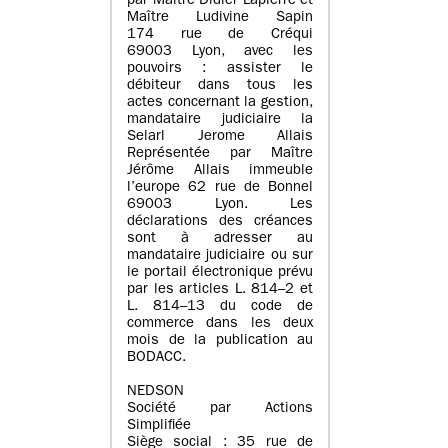
par Maître Didier Lapierre et
Maître Ludivine Sapin
174 rue de Créqui
69003 Lyon, avec les
pouvoirs : assister le
débiteur dans tous les
actes concernant la gestion,
mandataire judiciaire la
Selarl Jerome Allais
Représentée par Maître
Jérôme Allais immeuble
l’europe 62 rue de Bonnel
69003 Lyon. Les
déclarations des créances
sont à adresser au
mandataire judiciaire ou sur
le portail électronique prévu
par les articles L. 814–2 et
L. 814–13 du code de
commerce dans les deux
mois de la publication au
BODACC.
NEDSON
Société par Actions
Simplifiée
Siège social : 35 rue de