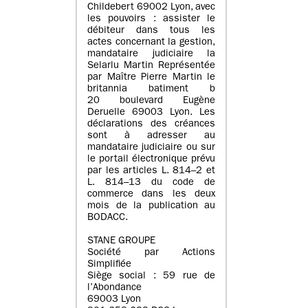
Childebert 69002 Lyon, avec
les pouvoirs : assister le
débiteur dans tous les
actes concernant la gestion,
mandataire judiciaire la
Selarlu Martin Représentée
par Maître Pierre Martin le
britannia batiment b
20 boulevard Eugène
Deruelle 69003 Lyon. Les
déclarations des créances
sont à adresser au
mandataire judiciaire ou sur
le portail électronique prévu
par les articles L. 814–2 et
L. 814–13 du code de
commerce dans les deux
mois de la publication au
BODACC.
STANE GROUPE
Société par Actions
Simplifiée
Siège social : 59 rue de
l’Abondance
69003 Lyon