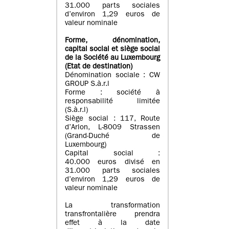
31.000 parts sociales
d’environ 1,29 euros de
valeur nominale
Forme, dénomination
,
capital social
et siège social
de la Société au Luxembourg
(Etat d
e destination
)
Dénomination sociale : CW
GROUP S.à.r.l
Forme : société à
responsabilité limitée
(S.à.r.l)
Siège social : 117, Route
d’Arlon, L-8009 Strassen
(Grand-Duché de
Luxembourg)
Capital social :
40.000 euros divisé en
31.000 parts sociales
d’environ 1,29 euros de
valeur nominale
La transformation
transfrontalière prendra
effet à la date