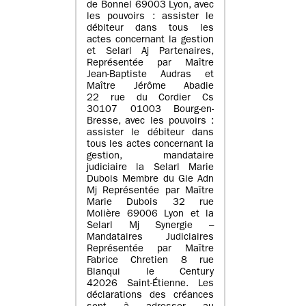
de Bonnel 69003 Lyon, avec
les pouvoirs : assister le
débiteur dans tous les
actes concernant la gestion
et Selarl Aj Partenaires,
Représentée par Maître
Jean-Baptiste Audras et
Maître Jérôme Abadie
22 rue du Cordier Cs
30107 01003 Bourg-en-
Bresse, avec les pouvoirs :
assister le débiteur dans
tous les actes concernant la
gestion, mandataire
judiciaire la Selarl Marie
Dubois Membre du Gie Adn
Mj Représentée par Maître
Marie Dubois 32 rue
Molière 69006 Lyon et la
Selarl Mj Synergie –
Mandataires Judiciaires
Représentée par Maître
Fabrice Chretien 8 rue
Blanqui le Century
42026 Saint-Étienne. Les
déclarations des créances