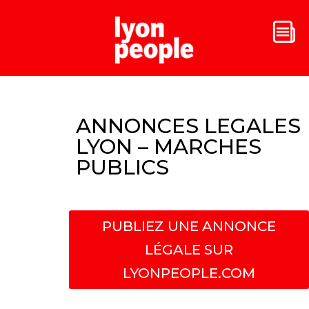
ANNONCES LEGALES
LYON – MARCHES
PUBLICS
PUBLIEZ UNE ANNONCE
LÉGALE SUR
LYONPEOPLE.COM