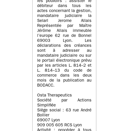
les pouvoirs : assister le
débiteur dans tous les
actes concernant la gestion,
mandataire judiciaire la
Selarl Jerome Allais
Représentée par Maître
Jérôme Allais immeuble
l’europe 62 rue de Bonnel
69003 Lyon. Les
déclarations des créances
sont à adresser au
mandataire judiciaire ou sur
le portail électronique prévu
par les articles L. 814–2 et
L. 814–13 du code de
commerce dans les deux
mois de la publication au
BODACC.
Osta Therapeutics
Société par Actions
Simplifiée
Siège social : 63 rue André
Bollier
69007 Lyon
909 005 605 RCS Lyon
Activité : procéder à tous